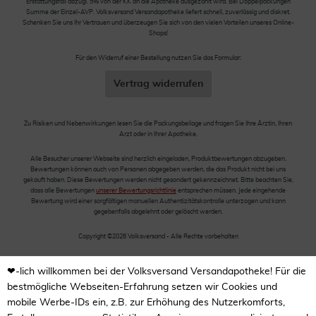
Erstattungsfall abzügl. 5% von der KK an die Apotheke ausgezahlt wird. Bei Doppelpackungen
Summe der Einzel-AVP. Volksversand Versandapotheke liefert schnell, zuverlässig und diskret.
Schenken Sie uns Ihr Vertrauen und überzeugen Sie sich von den vielen Vorteilen unseres Online-
Shops!
Für den Widerruf einer Bestellung nutzen Sie das Formular:
Vertrag widerrufen
Zu Risiken und Nebenwirkungen lesen Sie die Packungsbeilage und fragen Sie Ihre Ärztin, Ihren
Arzt oder in Ihrer Apotheke.
Alle Besucher unserer Webseite sind herzlich eingeladen, Produktbewertungen abzugeben.
Bewertungen können auch von Personen abgegeben werden, die das Produkt nicht bei uns
gekauft haben. Diese Bewertungen werden nicht gesondert gekennzeichnet. Bitte beachten Sie,
dass alle Bewertungen
unserer Bewertungsrichtlinie
entsprechen müssen. Jede eingehende
Bewertung wird einer sorgfältigen manuellen Authentizitätskontrolle unterzogen und kann
gegebenfalls abgelehnt oder gelöscht werden.
Copyright ©2026 Volksversand - Alle Rechte vorbehalten
❤-lich willkommen bei der Volksversand Versandapotheke! Für die
bestmögliche Webseiten-Erfahrung setzen wir Cookies und
mobile Werbe-IDs ein, z.B. zur Erhöhung des Nutzerkomforts,