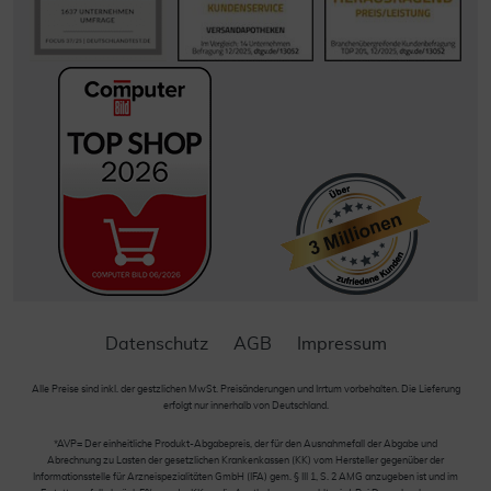
Datenschutz
AGB
Impressum
Alle Preise sind inkl. der gestzlichen MwSt. Preisänderungen und Irrtum vorbehalten. Die Lieferung
erfolgt nur innerhalb von Deutschland.
*AVP= Der einheitliche Produkt-Abgabepreis, der für den Ausnahmefall der Abgabe und
Abrechnung zu Lasten der gesetzlichen Krankenkassen (KK) vom Hersteller gegenüber der
Informationsstelle für Arzneispezialitäten GmbH (IFA) gem. § III 1, S. 2 AMG anzugeben ist und im