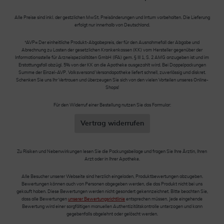
Alle Preise sind inkl. der gestzlichen MwSt. Preisänderungen und Irrtum vorbehalten. Die Lieferung
erfolgt nur innerhalb von Deutschland.
*AVP= Der einheitliche Produkt-Abgabepreis, der für den Ausnahmefall der Abgabe und
Abrechnung zu Lasten der gesetzlichen Krankenkassen (KK) vom Hersteller gegenüber der
Informationsstelle für Arzneispezialitäten GmbH (IFA) gem. § III 1, S. 2 AMG anzugeben ist und im
Erstattungsfall abzügl. 5% von der KK an die Apotheke ausgezahlt wird. Bei Doppelpackungen
Summe der Einzel-AVP. Volksversand Versandapotheke liefert schnell, zuverlässig und diskret.
Schenken Sie uns Ihr Vertrauen und überzeugen Sie sich von den vielen Vorteilen unseres Online-
Shops!
Für den Widerruf einer Bestellung nutzen Sie das Formular:
Vertrag widerrufen
Zu Risiken und Nebenwirkungen lesen Sie die Packungsbeilage und fragen Sie Ihre Ärztin, Ihren
Arzt oder in Ihrer Apotheke.
Alle Besucher unserer Webseite sind herzlich eingeladen, Produktbewertungen abzugeben.
Bewertungen können auch von Personen abgegeben werden, die das Produkt nicht bei uns
gekauft haben. Diese Bewertungen werden nicht gesondert gekennzeichnet. Bitte beachten Sie,
dass alle Bewertungen
unserer Bewertungsrichtlinie
entsprechen müssen. Jede eingehende
Bewertung wird einer sorgfältigen manuellen Authentizitätskontrolle unterzogen und kann
gegebenfalls abgelehnt oder gelöscht werden.