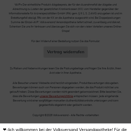
*AVP= Der einheitliche Produkt-Abgabepreis, der für den Ausnahmefall der Abgabe und
Abrechnung zu Lasten der gesetzlichen Krankenkassen (KK) vom Hersteller gegenüber der
Informationsstelle für Arzneispezialitäten GmbH (IFA) gem. § III 1, S. 2 AMG anzugeben ist und im
Erstattungsfall abzügl. 5% von der KK an die Apotheke ausgezahlt wird. Bei Doppelpackungen
Summe der Einzel-AVP. Volksversand Versandapotheke liefert schnell, zuverlässig und diskret.
Schenken Sie uns Ihr Vertrauen und überzeugen Sie sich von den vielen Vorteilen unseres Online-
Shops!
Für den Widerruf einer Bestellung nutzen Sie das Formular:
Vertrag widerrufen
Zu Risiken und Nebenwirkungen lesen Sie die Packungsbeilage und fragen Sie Ihre Ärztin, Ihren
Arzt oder in Ihrer Apotheke.
Alle Besucher unserer Webseite sind herzlich eingeladen, Produktbewertungen abzugeben.
Bewertungen können auch von Personen abgegeben werden, die das Produkt nicht bei uns
gekauft haben. Diese Bewertungen werden nicht gesondert gekennzeichnet. Bitte beachten Sie,
dass alle Bewertungen
unserer Bewertungsrichtlinie
entsprechen müssen. Jede eingehende
Bewertung wird einer sorgfältigen manuellen Authentizitätskontrolle unterzogen und kann
gegebenfalls abgelehnt oder gelöscht werden.
Copyright ©2026 Volksversand - Alle Rechte vorbehalten
❤-lich willkommen bei der Volksversand Versandapotheke! Für die