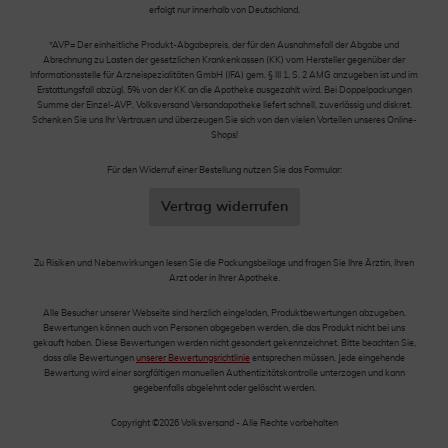
erfolgt nur innerhalb von Deutschland.
*AVP= Der einheitliche Produkt-Abgabepreis, der für den Ausnahmefall der Abgabe und
Abrechnung zu Lasten der gesetzlichen Krankenkassen (KK) vom Hersteller gegenüber der
Informationsstelle für Arzneispezialitäten GmbH (IFA) gem. § III 1, S. 2 AMG anzugeben ist und im
Erstattungsfall abzügl. 5% von der KK an die Apotheke ausgezahlt wird. Bei Doppelpackungen
Summe der Einzel-AVP. Volksversand Versandapotheke liefert schnell, zuverlässig und diskret.
Schenken Sie uns Ihr Vertrauen und überzeugen Sie sich von den vielen Vorteilen unseres Online-
Shops!
Für den Widerruf einer Bestellung nutzen Sie das Formular:
Vertrag widerrufen
Zu Risiken und Nebenwirkungen lesen Sie die Packungsbeilage und fragen Sie Ihre Ärztin, Ihren
Arzt oder in Ihrer Apotheke.
Alle Besucher unserer Webseite sind herzlich eingeladen, Produktbewertungen abzugeben.
Bewertungen können auch von Personen abgegeben werden, die das Produkt nicht bei uns
gekauft haben. Diese Bewertungen werden nicht gesondert gekennzeichnet. Bitte beachten Sie,
dass alle Bewertungen
unserer Bewertungsrichtlinie
entsprechen müssen. Jede eingehende
Bewertung wird einer sorgfältigen manuellen Authentizitätskontrolle unterzogen und kann
gegebenfalls abgelehnt oder gelöscht werden.
Copyright ©2026 Volksversand - Alle Rechte vorbehalten