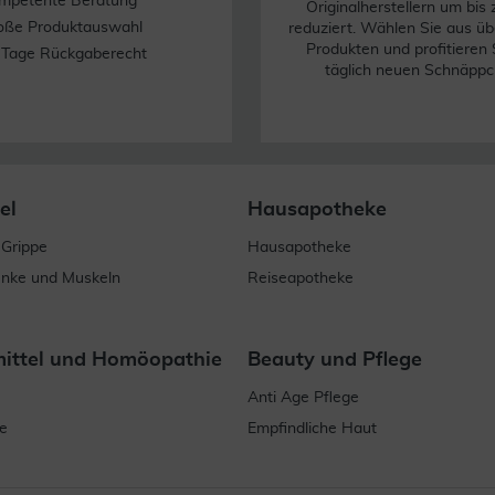
mpetente Beratung
Originalherstellern um bis
oße Produktauswahl
reduziert. Wählen Sie aus üb
Produkten und profitieren 
 Tage Rückgaberecht
täglich neuen Schnäppc
el
Hausapotheke
 Grippe
Hausapotheke
enke und Muskeln
Reiseapotheke
mittel und Homöopathie
Beauty und Pflege
Anti Age Pflege
e
Empfindliche Haut