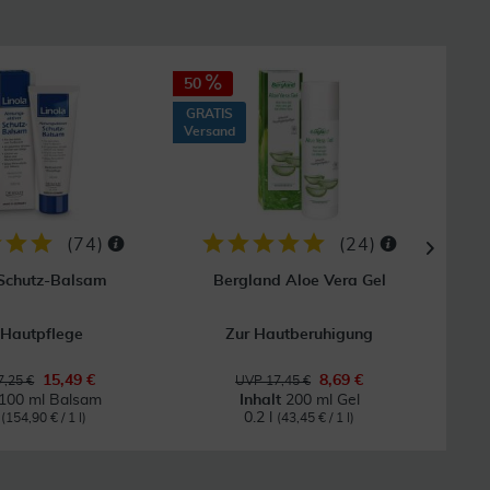
50
40
GRATIS
GRAT
Versand
Vers
(
74
)
(
24
)
 Schutz-Balsam
Bergland Aloe Vera Gel
 Hautpflege
Zur Hautberuhigung
Bei
15,49 €
8,69 €
,25 €
UVP 17,45 €
100 ml Balsam
Inhalt
200 ml Gel
l
0.2 l
(154,90 € / 1 l)
(43,45 € / 1 l)