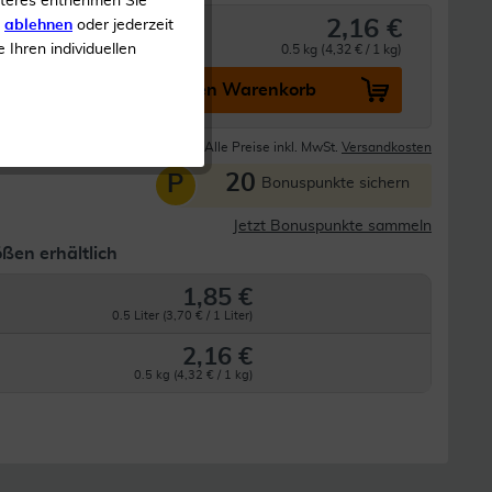
iteres entnehmen Sie
2,16 €
s
ablehnen
oder jederzeit
e Ihren individuellen
0.5 kg (4,32 € / 1 kg)
In den Warenkorb
Lieferzeit 1-3 Tage
Alle Preise inkl. MwSt.
Versandkosten
20
P
Bonuspunkte sichern
Jetzt Bonuspunkte sammeln
ßen erhältlich
1,85 €
0.5 Liter (3,70 € / 1 Liter)
2,16 €
0.5 kg (4,32 € / 1 kg)