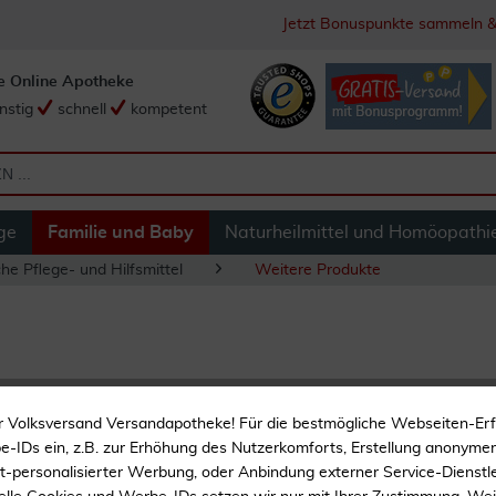
Jetzt Bonuspunkte sammeln &
e Online Apotheke
nstig
schnell
kompetent
ge
Familie und Baby
Naturheilmittel und Homöopathi
he Pflege- und Hilfsmittel
Weitere Produkte
Ultraschallgel Cv 
r Volksversand Versandapotheke! Für die bestmögliche Webseiten-Er
-IDs ein, z.B. zur Erhöhung des Nutzerkomforts, Erstellung anonymer 
Kontaktmittel für Ultrasc
ht-personalisierter Werbung, oder Anbindung externer Service-Dienstle
Diagnostik