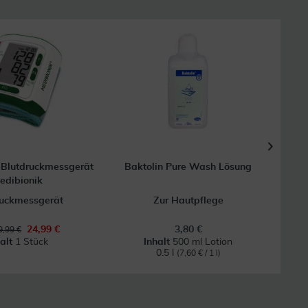
Blutdruckmessgerät
Baktolin Pure Wash Lösung
edibionik
ruckmessgerät
Zur Hautpflege
24,99 €
3,80 €
,99 €
halt
1 Stück
Inhalt
500 ml Lotion
0.5 l
(7,60 € / 1 l)