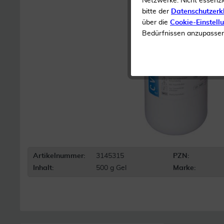
Netzwerke. Nicht essenzi
bitte der
Datenschutzerk
über die
Cookie-Einstell
Bedürfnissen anzupassen 
Artikelnummer:
3145315
PZN:
Inhalt:
500 g Gel
Marke: