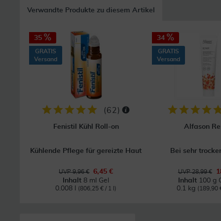
Verwandte Produkte zu diesem Artikel
35
34
GRATIS
GRATIS
Versand
Versand
(
62
)
Fenistil Kühl Roll-on
Alfason Re
Kühlende Pflege für gereizte Haut
Bei sehr trocke
6,45 €
1
UVP 9,96 €
UVP 28,99 €
Inhalt
8 ml Gel
Inhalt
100 g 
0.008 l
0.1 kg
(806,25 € / 1 l)
(189,90 €