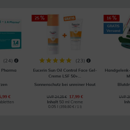
25
16
GRATIS
Versand
(
24
)
(
23
)
A Pharma
Eucerin Sun Oil Control Face Gel-
Handgelenk-
Creme LSF 50+...
M
rzen
Sonnenschutz bei unreiner Haut
Blutd
5,99 €
17,99 €
UVP 24,25 €
UVP 29
abletten
Inhalt
50 ml Creme
In
0.05 l
(359,80 € / 1 l)