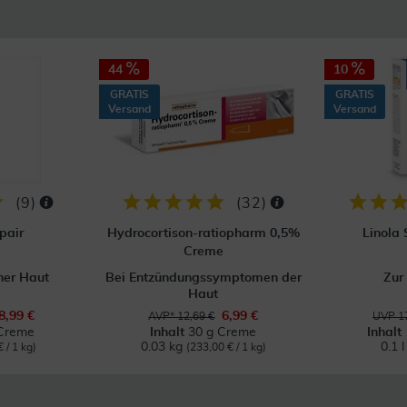
44
10
GRATIS
GRATIS
Versand
Versand
(
9
)
(
32
)
pair
Hydrocortison-ratiopharm 0,5%
Linola
Creme
ner Haut
Bei Entzündungssymptomen der
Zur
Haut
8,99 €
6,99 €
AVP* 12,69 €
UVP 17
Creme
Inhalt
30 g Creme
Inhalt
0.03 kg
0.1 
 / 1 kg)
(233,00 € / 1 kg)