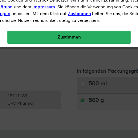
elle Cookies und Werbe-IDs setzen wir nur mit Ihrer Zustimmung. We
lärung
und dem
Impressum
. Sie können die Verwendung von Cookie
Inhalt
500 g Gel
ungen
anpassen. Mit dem Klick auf
Zustimmen
helfen Sie uns, die Seit
und die Nutzerfreundlichkeit stetig zu verbessern.
Menge:
Zustimmen
Gratis Versand ab 19 €
In folgenden Packungsgrö
500 ml
18111183
500 g
C+V Pharma