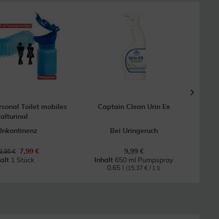
50
onal Toilet mobiles
Captain Clean Urin Ex
Par
alturinal
 Inkontinenz
Bei Uringeruch
B
7,99 €
9,99 €
9,95 €
halt
1 Stück
Inhalt
650 ml Pumpspray
0.65 l
(15,37 € / 1 l)