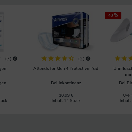
40
(
7
)
(
2
)
gen
Attends for Men 4 Protective Pad
Urinflasc
min
gen
Bei Inkontinenz
Bei B
10,99 €
UVP 
tück
Inhalt
14 Stück
Inhal