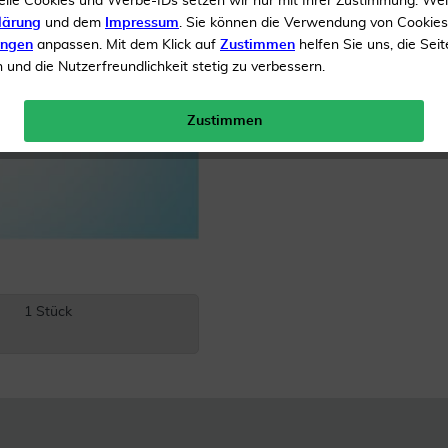
elle Cookies und Werbe-IDs setzen wir nur mit Ihrer Zustimmung. We
lärung
und dem
Impressum
. Sie können die Verwendung von Cookie
Inhalt
1 Stück
UVP 
ungen
anpassen. Mit dem Klick auf
Zustimmen
helfen Sie uns, die Seit
und die Nutzerfreundlichkeit stetig zu verbessern.
Menge:
Zustimmen
Gratis Versand ab 19 €
1 Stück