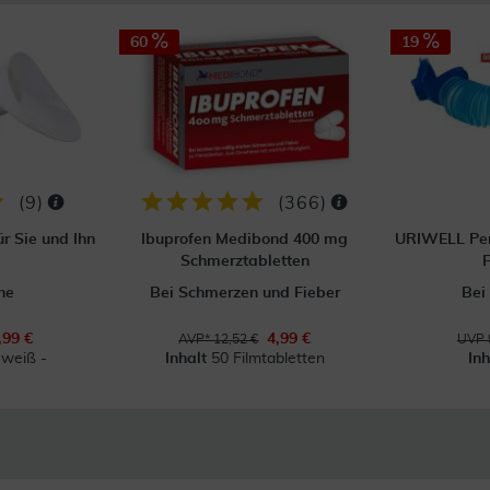
60
19
(
9
)
(
366
)
r Sie und Ihn
Ibuprofen Medibond 400 mg
URIWELL Pers
Schmerztabletten
F
he
Bei Schmerzen und Fieber
Bei
,99 €
4,99 €
AVP* 12,52 €
UVP 
 weiß -
Inhalt
50 Filmtabletten
In