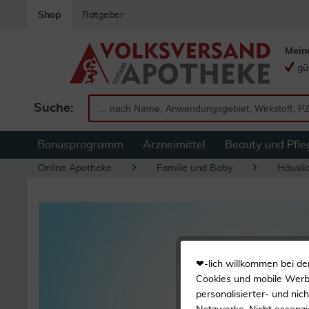
Shop
Ratgeber
Mein
gü
Suche:
Bonusprogramm
Arzneimittel
Beauty und Pfle
Online Apotheke
Familie und Baby
Häuslic
❤-lich willkommen bei de
Cookies und mobile Werbe
personalisierter- und nic