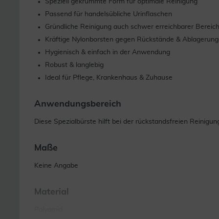
Speziell gekrümmte Form für optimale Reinigung
Passend für handelsübliche Urinflaschen
Gründliche Reinigung auch schwer erreichbarer Bereic
Kräftige Nylonborsten gegen Rückstände & Ablagerun
Hygienisch & einfach in der Anwendung
Robust & langlebig
Ideal für Pflege, Krankenhaus & Zuhause
Anwendungsbereich
Diese Spezialbürste hilft bei der rückstandsfreien Reinigu
Maße
Keine Angabe
Material
Polyamid