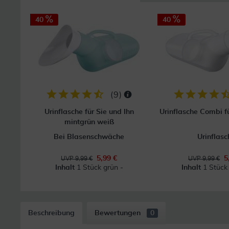
40
40
(
9
)
Urinflasche für Sie und Ihn
Urinflasche Combi fü
mintgrün weiß
Bei Blasenschwäche
Urinflasc
5,99 €
5
UVP 9,99 €
UVP 9,99 €
Inhalt
1 Stück grün -
Inhalt
1 Stück
Beschreibung
Bewertungen
0