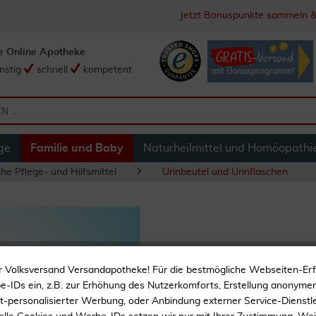
Jetzt Bonuspunkte sammeln &
e Online Apotheke
nstig
schnell
kompetent
ge
Familie und Baby
Naturheilmittel und Homöopathi
he Pflege- und Hilfsmittel
Urinbeutel und Urinflaschen
Urinflaschenbürst
r Volksversand Versandapotheke! Für die bestmögliche Webseiten-Er
-IDs ein, z.B. zur Erhöhung des Nutzerkomforts, Erstellung anonymer 
Speziell gekrümmte For
ht-personalisierter Werbung, oder Anbindung externer Service-Dienstle