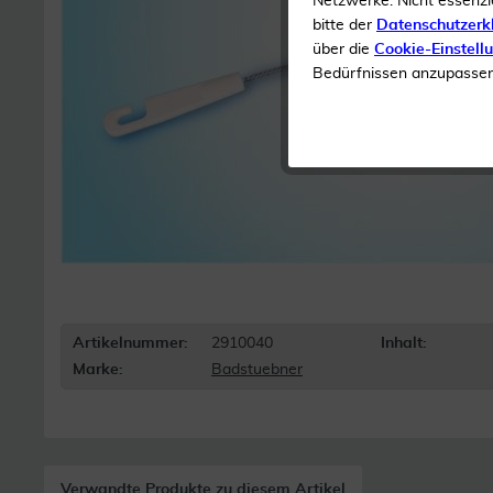
Netzwerke. Nicht essenzi
bitte der
Datenschutzerk
über die
Cookie-Einstell
Bedürfnissen anzupassen 
Artikelnummer:
2910040
Inhalt:
Marke:
Badstuebner
Verwandte Produkte zu diesem Artikel