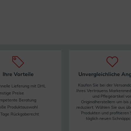
Ihre Vorteile
Unvergleichliche An
Kaufen Sie bei der Versand
hnelle Lieferung mit DHL
Ihres Vertrauens Markenme
nstige Preise
und Pflegeartikel vo
mpetente Beratung
Originalherstellern um bis
oße Produktauswahl
reduziert. Wählen Sie aus üb
Produkten und profitieren 
 Tage Rückgaberecht
täglich neuen Schnäppc