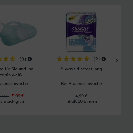
40
(
9
)
(
2
)
he für Sie und Ihn
Always discreet long
Tena 
tgrün weiß
lasenschwäche
Bei Blasenschwäche
5,99 €
4,99 €
9,99 €
t
1 Stück grün -
Inhalt
10 Binden