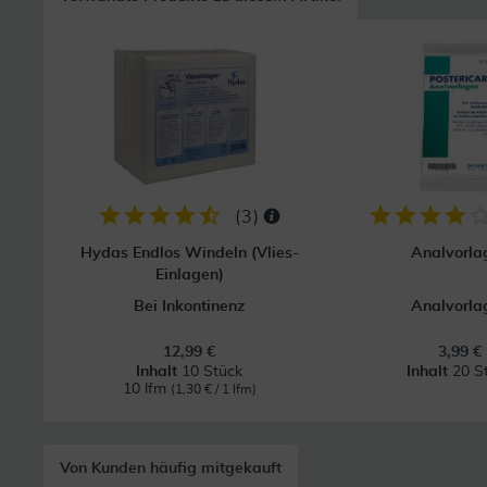
(
3
)
Hydas Endlos Windeln (Vlies-
Analvorla
Einlagen)
Bei Inkontinenz
Analvorla
12,99 €
3,99 €
Inhalt
10 Stück
Inhalt
20 S
10 lfm
(1,30 € / 1 lfm)
Von Kunden häufig mitgekauft