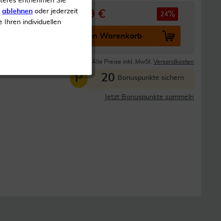
iteres entnehmen Sie
s
ablehnen
oder jederzeit
2,99 €
3,95 €
24
e Ihren individuellen
In den Warenkorb
Lieferzeit 1-2 Tage
Alle Preise inkl. MwSt.
Versandkosten
20
P
Bonuspunkte sichern
Jetzt Bonuspunkte sammeln