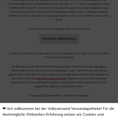
Abrechnung zu Lasten der gesetzlichen Krankenkassen (KK) vom Hersteller gegenüber der
Informationsstelle für Arzneispezialitäten GmbH (IFA) gem. § III 1, S. 2 AMG anzugeben ist und im
Erstattungsfall abzügl. 5% von der KK an die Apotheke ausgezahlt wird. Bei Doppelpackungen
Summe der Einzel-AVP. Volksversand Versandapotheke liefert schnell, zuverlässig und diskret.
Schenken Sie uns Ihr Vertrauen und überzeugen Sie sich von den vielen Vorteilen unseres Online-
Shops!
Für den Widerruf einer Bestellung nutzen Sie das Formular:
Vertrag widerrufen
Zu Risiken und Nebenwirkungen lesen Sie die Packungsbeilage und fragen Sie Ihre Ärztin, Ihren
Arzt oder in Ihrer Apotheke.
Alle Besucher unserer Webseite sind herzlich eingeladen, Produktbewertungen abzugeben.
Bewertungen können auch von Personen abgegeben werden, die das Produkt nicht bei uns
gekauft haben. Diese Bewertungen werden nicht gesondert gekennzeichnet. Bitte beachten Sie,
dass alle Bewertungen
unserer Bewertungsrichtlinie
entsprechen müssen. Jede eingehende
Bewertung wird einer sorgfältigen manuellen Authentizitätskontrolle unterzogen und kann
gegebenfalls abgelehnt oder gelöscht werden.
Copyright ©2026 Volksversand - Alle Rechte vorbehalten
❤-lich willkommen bei der Volksversand Versandapotheke! Für die
bestmögliche Webseiten-Erfahrung setzen wir Cookies und