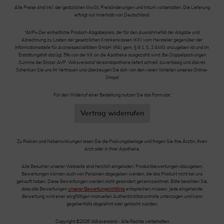
Alle Preise sind inkl. der gestzlichen MwSt. Preisänderungen und Irrtum vorbehalten. Die Lieferung
erfolgt nur innerhalb von Deutschland.
*AVP= Der einheitliche Produkt-Abgabepreis, der für den Ausnahmefall der Abgabe und
Abrechnung zu Lasten der gesetzlichen Krankenkassen (KK) vom Hersteller gegenüber der
Informationsstelle für Arzneispezialitäten GmbH (IFA) gem. § III 1, S. 2 AMG anzugeben ist und im
Erstattungsfall abzügl. 5% von der KK an die Apotheke ausgezahlt wird. Bei Doppelpackungen
Summe der Einzel-AVP. Volksversand Versandapotheke liefert schnell, zuverlässig und diskret.
Schenken Sie uns Ihr Vertrauen und überzeugen Sie sich von den vielen Vorteilen unseres Online-
Shops!
Für den Widerruf einer Bestellung nutzen Sie das Formular:
Vertrag widerrufen
Zu Risiken und Nebenwirkungen lesen Sie die Packungsbeilage und fragen Sie Ihre Ärztin, Ihren
Arzt oder in Ihrer Apotheke.
Alle Besucher unserer Webseite sind herzlich eingeladen, Produktbewertungen abzugeben.
Bewertungen können auch von Personen abgegeben werden, die das Produkt nicht bei uns
gekauft haben. Diese Bewertungen werden nicht gesondert gekennzeichnet. Bitte beachten Sie,
dass alle Bewertungen
unserer Bewertungsrichtlinie
entsprechen müssen. Jede eingehende
Bewertung wird einer sorgfältigen manuellen Authentizitätskontrolle unterzogen und kann
gegebenfalls abgelehnt oder gelöscht werden.
Copyright ©2026 Volksversand - Alle Rechte vorbehalten