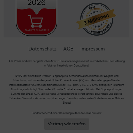
Datenschutz
AGB
Impressum
Alle Preise sind inkl. der gestzlichen MwSt. Preisänderungen und Irrtum vorbehalten. Die Lieferung
erfolgt nur innerhalb von Deutschland.
*AVP= Der einheitliche Produkt-Abgabepreis, der für den Ausnahmefall der Abgabe und
Abrechnung zu Lasten der gesetzlichen Krankenkassen (KK) vom Hersteller gegenüber der
Informationsstelle für Arzneispezialitäten GmbH (IFA) gem. § III 1, S. 2 AMG anzugeben ist und im
Erstattungsfall abzügl. 5% von der KK an die Apotheke ausgezahlt wird. Bei Doppelpackungen
Summe der Einzel-AVP. Volksversand Versandapotheke liefert schnell, zuverlässig und diskret.
Schenken Sie uns Ihr Vertrauen und überzeugen Sie sich von den vielen Vorteilen unseres Online-
Shops!
Für den Widerruf einer Bestellung nutzen Sie das Formular:
Vertrag widerrufen