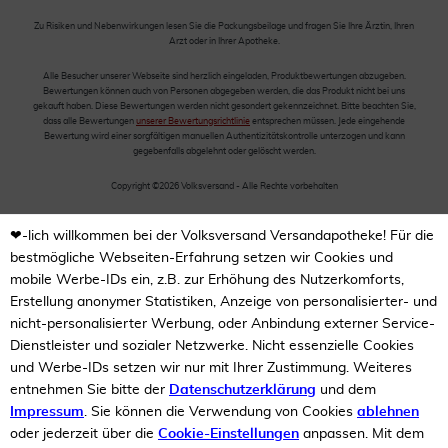
Zu Risiken und Nebenwirkungen lesen Sie die Packungsbeilage und fragen Sie Ihre Ärztin, Ihren
Arzt oder in Ihrer Apotheke.
Alle Besucher unserer Webseite sind herzlich eingeladen, Produktbewertungen abzugeben.
Bewertungen können auch von Personen abgegeben werden, die das Produkt nicht bei uns
gekauft haben. Diese Bewertungen werden nicht gesondert gekennzeichnet. Bitte beachten Sie,
dass alle Bewertungen
unserer Bewertungsrichtlinie
entsprechen müssen. Jede eingehende
Bewertung wird einer sorgfältigen manuellen Authentizitätskontrolle unterzogen und kann
gegebenfalls abgelehnt oder gelöscht werden.
Copyright ©2026 Volksversand - Alle Rechte vorbehalten
❤-lich willkommen bei der Volksversand Versandapotheke! Für die
bestmögliche Webseiten-Erfahrung setzen wir Cookies und
mobile Werbe-IDs ein, z.B. zur Erhöhung des Nutzerkomforts,
Erstellung anonymer Statistiken, Anzeige von personalisierter- und
nicht-personalisierter Werbung, oder Anbindung externer Service-
Dienstleister und sozialer Netzwerke. Nicht essenzielle Cookies
und Werbe-IDs setzen wir nur mit Ihrer Zustimmung. Weiteres
entnehmen Sie bitte der
Datenschutzerklärung
und dem
Impressum
. Sie können die Verwendung von Cookies
ablehnen
oder jederzeit über die
Cookie-Einstellungen
anpassen. Mit dem