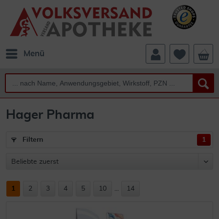
Menü
Hager Pharma
Filtern
1
1
2
3
4
5
10
...
14