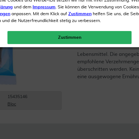
elle Cookies und Werbe-IDs setzen wir nur mit Ihrer Zustimmung. We
lärung
und dem
Impressum
. Sie können die Verwendung von Cookie
Inhalt
75 g Bonbons
ungen
anpassen. Mit dem Klick auf
Zustimmen
helfen Sie uns, die Seit
und die Nutzerfreundlichkeit stetig zu verbessern.
Gratis Versand ab 19 €
Zustimmen
Lebensmittel. Die angege
empfohlene Verzehrmenge 
überschritten werden. Kein
eine ausgewogene Ernähr
15435146
Bloc