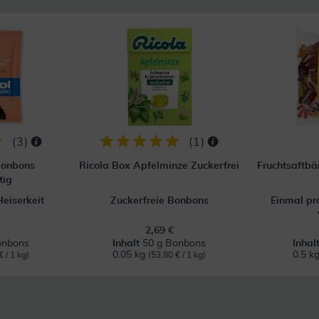
(
3
)
(
1
)
bonbons
Ricola Box Apfelminze Zuckerfrei
Fruchtsaftbä
tig
eiserkeit
Zuckerfreie Bonbons
Einmal pr
2,69 €
onbons
Inhalt
50 g Bonbons
Inhal
0.05 kg
0.5 k
€ / 1 kg)
(53,80 € / 1 kg)