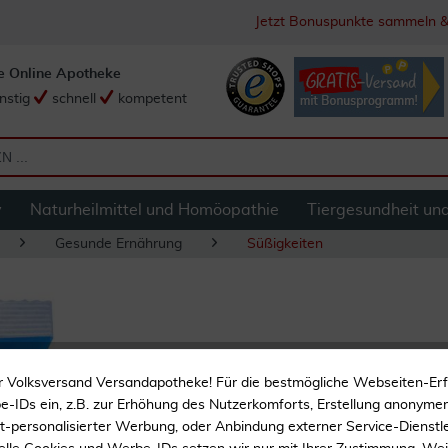
Jetzt Bonuspunkte sammeln &
e Online Apotheke
nstig
schnell
kompetent
y
Naturheilmittel und Homöopathie
Tiergesundheit un
Gesunde Ernährung
Süßigkeiten
Bloc Traubenzucker
r Volksversand Versandapotheke! Für die bestmögliche Webseiten-Er
-IDs ein, z.B. zur Erhöhung des Nutzerkomforts, Erstellung anonymer 
ht-personalisierter Werbung, oder Anbindung externer Service-Dienstle
Bloc Traubenzucker Kind