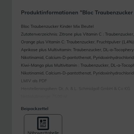
Produktinformationen "Bloc Traubenzucker F
Bloc Traubenzucker Kinder Mix Beutel
Zutatenverzeichnis: Zitrone plus Vitamin C : Traubenzucke
Orange plus Vitamin C: Traubenzucker, Fruchtpulver (1,4%
Aprikose plus Multivitamin: Traubenzucker, DL-a-Tocopheryl
Nikotinamid, Calcium-D-pantothenat, Pyridoxinhydrochlorid,
Kiwi-Mango plus Multivitamin : Traubenzucker, DL-a-Tocophe
Nikotinamid, Calcium-D-pantothenat, Pyridoxinhydrochlorid,
LMIV als PDF
Herstellerangaben: Dr. A. & L. Schmidgall GmbH & Co KG
Nettofüllmenge 75,00 g/
Beipackzettel
Nährwerttabelle