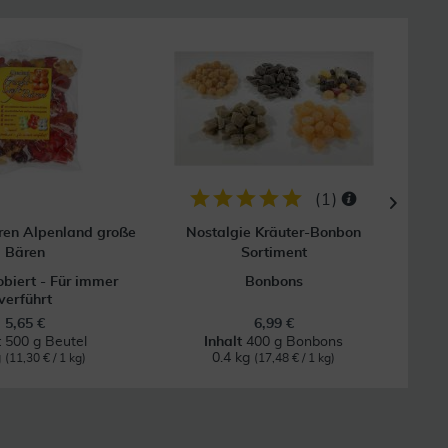
(
1
)
ren Alpenland große
Nostalgie Kräuter-Bonbon
S
Bären
Sortiment
obiert - Für immer
Bonbons
verführt
5,65 €
6,99 €
t
500 g Beutel
Inhalt
400 g Bonbons
g
0.4 kg
(11,30 € / 1 kg)
(17,48 € / 1 kg)