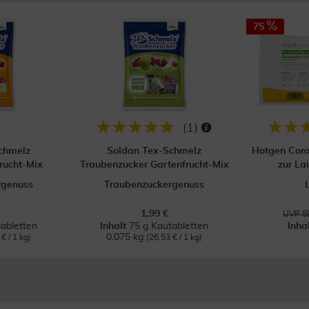
75
(
1
)
chmelz
Soldan Tex-Schmelz
Hotgen Coro
rucht-Mix
Traubenzucker Gartenfrucht-Mix
zur L
rgenuss
Traubenzuckergenuss
1,99 €
UVP 59
abletten
Inhalt
75 g Kautabletten
Inha
0.075 kg
€ / 1 kg)
(26,53 € / 1 kg)