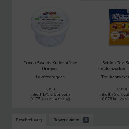
Canea Sweets Kreidestücke
Soldan Tex-S
Dragees
Traubenzucker F
Lakritzdragees
Traubenzucke
3,35 €
1,99 €
Inhalt
175 g Bonbons
Inhalt
75 g Kaut
0.175 kg
0.075 kg
(19,14 € / 1 kg)
(26,53 
Beschreibung
Bewertungen
0