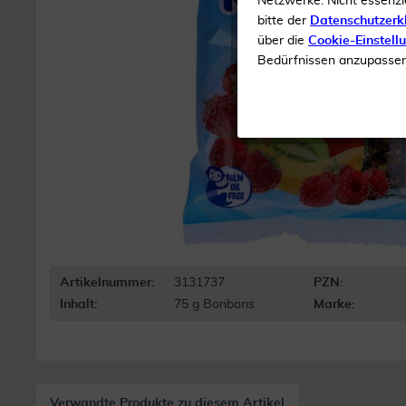
Netzwerke. Nicht essenzi
bitte der
Datenschutzerk
über die
Cookie-Einstell
Bedürfnissen anzupassen 
Artikelnummer:
3131737
PZN:
Inhalt:
75 g Bonbons
Marke:
Verwandte Produkte zu diesem Artikel