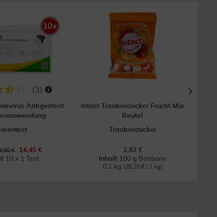
50
GRAT
Vers
(
3
)
navirus Antigentest
Intact Traubenzucker Frucht Mix
Ibu
aienanwendung
Beutel
Laientest
Traubenzucker
B
14,45 €
2,82 €
,90 €
lt
10 x 1 Test
Inhalt
100 g Bonbons
0.1 kg
(28,20 € / 1 kg)