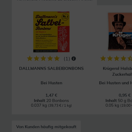
(
1
)
DALLMANNS SALBEIBONBONS
Krügerol Hals
Zuckerhal
Bei Husten
Bei Husten und H
1,47 €
0,95 €
Inhalt
20 Bonbons
Inhalt
50 g B
0.037 kg
0.05 kg
(39,73 € / 1 kg)
(19,00 
Von Kunden häufig mitgekauft