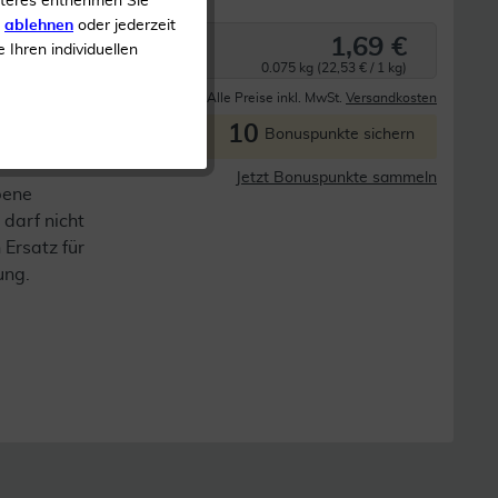
iteres entnehmen Sie
s
ablehnen
oder jederzeit
1,69 €
e Ihren individuellen
0.075 kg (22,53 € / 1 kg)
Derzeit nicht lieferbar
Alle Preise inkl. MwSt.
Versandkosten
10
P
Bonuspunkte sichern
Jetzt Bonuspunkte sammeln
bene
darf nicht
 Ersatz für
ung.