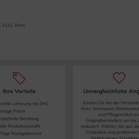
. 1121, Wien
Ihre Vorteile
Unvergleichliche An
Kaufen Sie bei der Versand
hnelle Lieferung mit DHL
Ihres Vertrauens Markenme
nstige Preise
und Pflegeartikel vo
mpetente Beratung
Originalherstellern um bis
oße Produktauswahl
reduziert. Wählen Sie aus üb
Produkten und profitieren 
 Tage Rückgaberecht
täglich neuen Schnäppc