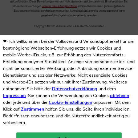
gekauft haben. Diese Bewertungen werden nicht gesondert gekennzeichnet. Bitte beachten Sie,
dass alle Bewertungen
unserer Bewertungsrichtlinie
entsprechen müssen. Jede eingehende
Bewertung wird einer sorgfältigen manuellen Authentizitätskontrolle unterzogen und kann
gegebenfalls abgelehnt oder gelöscht werden.
Copyright ©2026 Volksversand - Alle Rechte vorbehalten
❤-lich willkommen bei der Volksversand Versandapotheke! Für die
bestmögliche Webseiten-Erfahrung setzen wir Cookies und
mobile Werbe-IDs ein, z.B. zur Erhöhung des Nutzerkomforts,
Erstellung anonymer Statistiken, Anzeige von personalisierter- und
nicht-personalisierter Werbung, oder Anbindung externer Service-
Dienstleister und sozialer Netzwerke. Nicht essenzielle Cookies
und Werbe-IDs setzen wir nur mit Ihrer Zustimmung. Weiteres
entnehmen Sie bitte der
Datenschutzerklärung
und dem
Impressum
. Sie können die Verwendung von Cookies
ablehnen
oder jederzeit über die
Cookie-Einstellungen
anpassen. Mit dem
Klick auf
Zustimmen
helfen Sie uns, die Seite Ihren individuellen
Bedürfnissen anzupassen und die Nutzerfreundlichkeit stetig zu
verbessern.