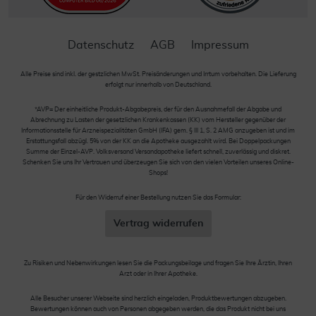
Datenschutz
AGB
Impressum
Alle Preise sind inkl. der gestzlichen MwSt. Preisänderungen und Irrtum vorbehalten. Die Lieferung
erfolgt nur innerhalb von Deutschland.
*AVP= Der einheitliche Produkt-Abgabepreis, der für den Ausnahmefall der Abgabe und
Abrechnung zu Lasten der gesetzlichen Krankenkassen (KK) vom Hersteller gegenüber der
Informationsstelle für Arzneispezialitäten GmbH (IFA) gem. § III 1, S. 2 AMG anzugeben ist und im
Erstattungsfall abzügl. 5% von der KK an die Apotheke ausgezahlt wird. Bei Doppelpackungen
Summe der Einzel-AVP. Volksversand Versandapotheke liefert schnell, zuverlässig und diskret.
Schenken Sie uns Ihr Vertrauen und überzeugen Sie sich von den vielen Vorteilen unseres Online-
Shops!
Für den Widerruf einer Bestellung nutzen Sie das Formular:
Vertrag widerrufen
Zu Risiken und Nebenwirkungen lesen Sie die Packungsbeilage und fragen Sie Ihre Ärztin, Ihren
Arzt oder in Ihrer Apotheke.
Alle Besucher unserer Webseite sind herzlich eingeladen, Produktbewertungen abzugeben.
Bewertungen können auch von Personen abgegeben werden, die das Produkt nicht bei uns