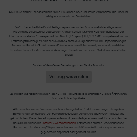
Alle Preise sind inkl. der gestzlichen MwSt. Preisänderungen und Irrtum vorbehalten. Die Lieferung
erfolgt nur innerhalb von Deutschland.
*AVP= Der einheitliche Produkt-Abgabepreis, der für den Ausnahmefall der Abgabe und
Abrechnung zu Lasten der gesetzlichen Krankenkassen (KK) vom Hersteller gegenüber der
Informationsstelle für Arzneispezialitäten GmbH (IFA) gem. § III 1, S. 2 AMG anzugeben ist und im
Erstattungsfall abzügl. 5% von der KK an die Apotheke ausgezahlt wird. Bei Doppelpackungen
Summe der Einzel-AVP. Volksversand Versandapotheke liefert schnell, zuverlässig und diskret.
Schenken Sie uns Ihr Vertrauen und überzeugen Sie sich von den vielen Vorteilen unseres Online-
Shops!
Für den Widerruf einer Bestellung nutzen Sie das Formular:
Vertrag widerrufen
Zu Risiken und Nebenwirkungen lesen Sie die Packungsbeilage und fragen Sie Ihre Ärztin, Ihren
Arzt oder in Ihrer Apotheke.
Alle Besucher unserer Webseite sind herzlich eingeladen, Produktbewertungen abzugeben.
Bewertungen können auch von Personen abgegeben werden, die das Produkt nicht bei uns
gekauft haben. Diese Bewertungen werden nicht gesondert gekennzeichnet. Bitte beachten Sie,
dass alle Bewertungen
unserer Bewertungsrichtlinie
entsprechen müssen. Jede eingehende
Bewertung wird einer sorgfältigen manuellen Authentizitätskontrolle unterzogen und kann
gegebenfalls abgelehnt oder gelöscht werden.