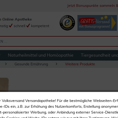
Jetzt Bonuspunkte sammeln &
e Online Apotheke
nstig
schnell
kompetent
y
Naturheilmittel und Homöopathie
Tiergesundheit un
Gesunde Ernährung
Weitere Produkte
Erythrit Bio Zucke
r Volksversand Versandapotheke! Für die bestmögliche Webseiten-Er
-IDs ein, z.B. zur Erhöhung des Nutzerkomforts, Erstellung anonymer 
ht-personalisierter Werbung, oder Anbindung externer Service-Dienstle
Natürlicher Zuckerersatz