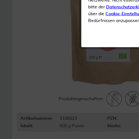
Netzwerke. Nicht essenzi
bitte der
Datenschutzerk
über die
Cookie-Einstell
Bedürfnissen anzupassen 
Produkteigenschaften:
Artikelnummer:
3106523
PZN:
Inhalt:
500 g Pulver
Marke: