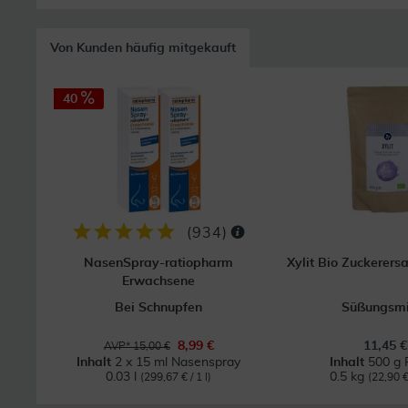
Von Kunden häufig mitgekauft
40
(
934
)
NasenSpray-ratiopharm
Xylit Bio Zuckerersa
Erwachsene
Bei Schnupfen
Süßungsmi
8,99 €
11,45 €
AVP* 15,00 €
Inhalt
2 x 15 ml Nasenspray
Inhalt
500 g 
0.03 l
0.5 kg
(299,67 € / 1 l)
(22,90 €