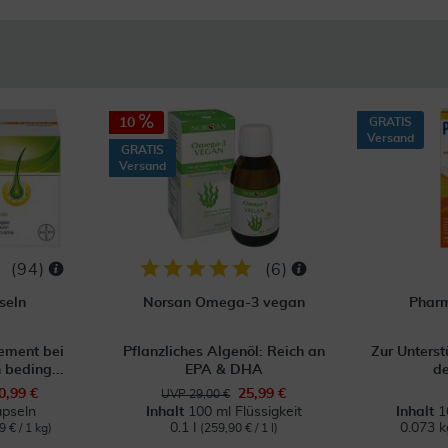
10
GRATIS
Versand
GRATIS
Versand
(
94
)
(
6
)
seln
Norsan Omega-3 vegan
Pharm
ment bei
Pflanzliches Algenöl: Reich an
Zur Unterst
 beding...
EPA & DHA
de
0,99 €
25,99 €
UVP 29,00 €
pseln
Inhalt
100 ml Flüssigkeit
Inhalt
1
0.1 l
0.073 
9 € / 1 kg)
(259,90 € / 1 l)