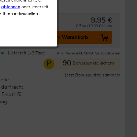
iteres entnehmen Sie
s
ablehnen
oder jederzeit
e Ihren individuellen
9,95 €
0.5 kg (19,90 € / 1 kg)
In den Warenkorb
Lieferzeit 1-3 Tage
Alle Preise inkl. MwSt.
Versandkosten
90
P
Bonuspunkte sichern
Jetzt Bonuspunkte sammeln
bene
darf nicht
 Ersatz für
ung.