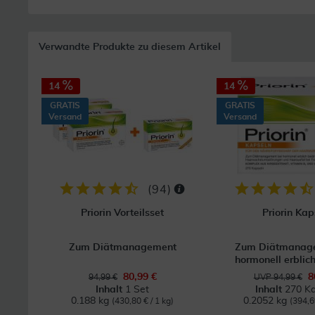
Verwandte Produkte zu diesem Artikel
14
14
GRATIS
GRATIS
Versand
Versand
(
94
)
Priorin Vorteilsset
Priorin Kap
Zum Diätmanagement
Zum Diätmanage
hormonell erblich
80,99 €
8
94,99 €
UVP 94,99 €
Inhalt
1 Set
Inhalt
270 Ka
0.188 kg
0.2052 kg
(430,80 € / 1 kg)
(394,6