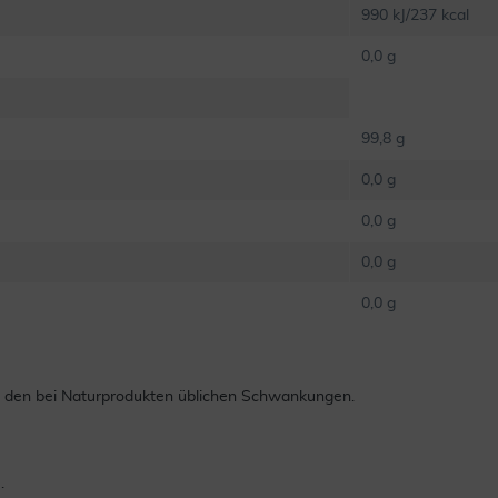
990 kJ/237 kcal
0,0 g
99,8 g
0,0 g
0,0 g
0,0 g
0,0 g
n den bei Naturprodukten üblichen Schwankungen.
.