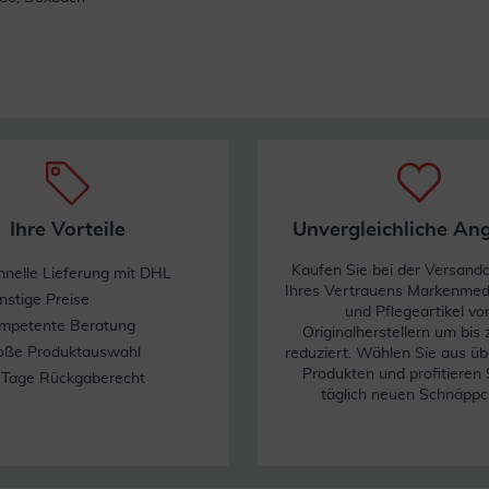
Nach EU-Öko Standards ohne Gentechnik. Kann bei übermäßigem Verze h
g bei Ti eren nicht geeignet.
Ihre Vorteile
Unvergleichliche An
Kaufen Sie bei der Versand
hnelle Lieferung mit DHL
Ihres Vertrauens Markenme
nstige Preise
und Pflegeartikel vo
mpetente Beratung
Originalherstellern um bis
oße Produktauswahl
reduziert. Wählen Sie aus üb
Produkten und profitieren 
 Tage Rückgaberecht
täglich neuen Schnäppc