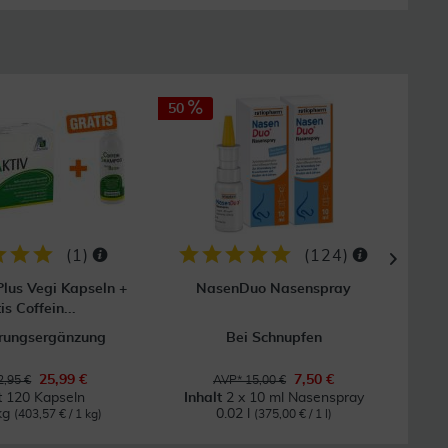
50
60
(
1
)
(
124
)
Plus Vegi Kapseln +
NasenDuo Nasenspray
Ib
is Coffein...
rungsergänzung
Bei Schnupfen
B
25,99 €
7,50 €
,95 €
AVP* 15,00 €
t
120 Kapseln
Inhalt
2 x 10 ml Nasenspray
kg
0.02 l
(403,57 € / 1 kg)
(375,00 € / 1 l)