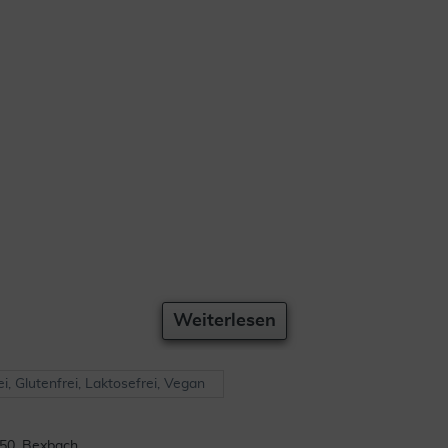
Weiterlesen
ei, Glutenfrei, Laktosefrei, Vegan
450, Bexbach