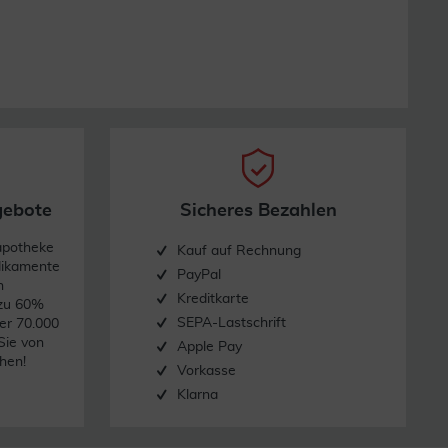
r (> 2g/kg Körpergewicht) abführend wirken. Ist für
gebote
Sicheres Bezahlen
apotheke
Kauf auf Rechnung
dikamente
PayPal
n
Kreditkarte
 zu 60%
SEPA-Lastschrift
er 70.000
Sie von
Apple Pay
hen!
Vorkasse
Klarna