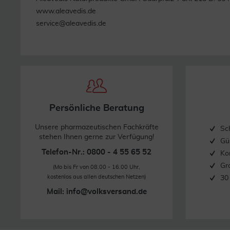
www.aleavedis.de
Weitere Hinweise:
service@aleavedis.de
Vegan sowie von Natur aus frei von Laktose und Gluten. 
Kinder unter 3 Jahren nicht geeignet. Ist für die Verwendun
Quelle: www.aleavedis.de
Stand: 07/2020
Persönliche Beratung
Unsere pharmazeutischen Fachkräfte
Sc
stehen Ihnen gerne zur Verfügung!
Gü
Telefon-Nr.: 0800 - 4 55 65 52
Ko
Gr
(Mo bis Fr von 08.00 - 16.00 Uhr,
kostenlos aus allen deutschen Netzen)
30
Mail:
info@volksversand.de