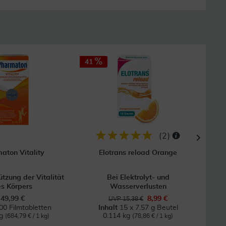
41
25
(
2
)
aton Vitality
Elotrans reload Orange
ützung der Vitalität
Bei Elektrolyt- und
Bei 
s Körpers
Wasserverlusten
49,99 €
8,99 €
UVP 15,38 €
00 Filmtabletten
Inhalt
15 x 7.57 g Beutel
kg
0.114 kg
0
(684,79 € / 1 kg)
(78,86 € / 1 kg)