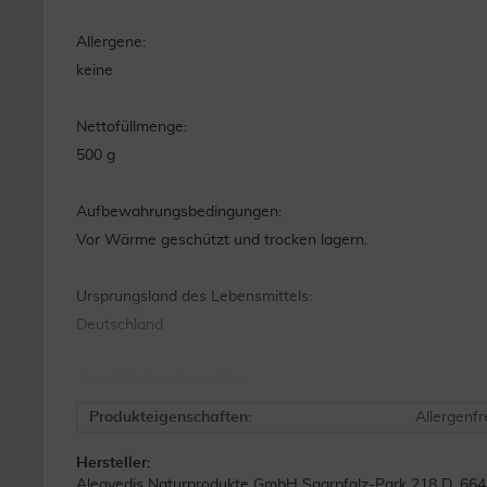
Allergene:
keine
Nettofüllmenge:
500 g
Aufbewahrungsbedingungen:
Vor Wärme geschützt und trocken lagern.
Ursprungsland des Lebensmittels:
Deutschland
Anschrift des Herstellers:
Aleavedis Naturprodukte GmbH
Produkteigenschaften:
Allergenfr
Saarpfalz-Park 218
Hersteller:
66450 Bexbach
Aleavedis Naturprodukte GmbH Saarpfalz-Park 218 D. 66