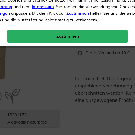
elle Cookies und Werbe-IDs setzen wir nur mit Ihrer Zustimmung. We
Vegan
lärung
und dem
Impressum
. Sie können die Verwendung von Cookie
ungen
anpassen. Mit dem Klick auf
Zustimmen
helfen Sie uns, die Seit
und die Nutzerfreundlichkeit stetig zu verbessern.
Inhalt
500 g Pulver
Menge:
Zustimmen
Gratis Versand ab 19 €
Lebensmittel. Die angege
empfohlene Verzehrmenge 
überschritten werden. Kein
eine ausgewogene Ernähr
15301173
Aleavedis Naturprod