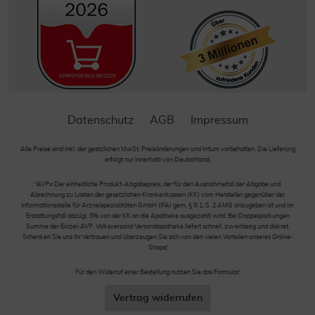
Datenschutz
AGB
Impressum
Alle Preise sind inkl. der gestzlichen MwSt. Preisänderungen und Irrtum vorbehalten. Die Lieferung
erfolgt nur innerhalb von Deutschland.
*AVP= Der einheitliche Produkt-Abgabepreis, der für den Ausnahmefall der Abgabe und
Abrechnung zu Lasten der gesetzlichen Krankenkassen (KK) vom Hersteller gegenüber der
Informationsstelle für Arzneispezialitäten GmbH (IFA) gem. § III 1, S. 2 AMG anzugeben ist und im
Erstattungsfall abzügl. 5% von der KK an die Apotheke ausgezahlt wird. Bei Doppelpackungen
Summe der Einzel-AVP. Volksversand Versandapotheke liefert schnell, zuverlässig und diskret.
Schenken Sie uns Ihr Vertrauen und überzeugen Sie sich von den vielen Vorteilen unseres Online-
Shops!
Für den Widerruf einer Bestellung nutzen Sie das Formular:
Vertrag widerrufen