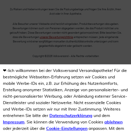
Zu Risiken und Nebenwirkungen lesen Sie die Packungsbeilage und fragen Sie Ihre Ärztin, Ihren
Arzt oder in Ihrer Apotheke.
Alle Besucher unserer Webseite sind herzlich eingeladen, Produktbewertungen abzugeben.
Bewertungen können auch von Personen abgegeben werden, die das Produkt nicht bei uns
gekauft haben. Diese Bewertungen werden nicht gesondert gekennzeichnet. Bitte beachten Sie,
dass alle Bewertungen
unserer Bewertungsrichtlinie
entsprechen müssen. Jede eingehende
Bewertung wird einer sorgfältigen manuellen Authentizitätskontrolle unterzogen und kann
gegebenfalls abgelehnt oder gelöscht werden.
Copyright ©2026 Volksversand - Alle Rechte vorbehalten
❤-lich willkommen bei der Volksversand Versandapotheke! Für die
bestmögliche Webseiten-Erfahrung setzen wir Cookies und
mobile Werbe-IDs ein, z.B. zur Erhöhung des Nutzerkomforts,
Erstellung anonymer Statistiken, Anzeige von personalisierter- und
nicht-personalisierter Werbung, oder Anbindung externer Service-
Dienstleister und sozialer Netzwerke. Nicht essenzielle Cookies
und Werbe-IDs setzen wir nur mit Ihrer Zustimmung. Weiteres
entnehmen Sie bitte der
Datenschutzerklärung
und dem
Impressum
. Sie können die Verwendung von Cookies
ablehnen
oder jederzeit über die
Cookie-Einstellungen
anpassen. Mit dem