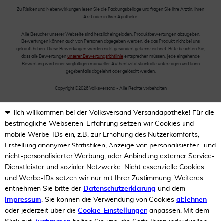
Zu Risiken und Nebenwirkungen lesen Sie die Packungsbeilage und fragen Sie Ihre Ärztin, Ihren
Arzt oder in Ihrer Apotheke.
Alle Besucher unserer Webseite sind herzlich eingeladen, Produktbewertungen abzugeben.
Bewertungen können auch von Personen abgegeben werden, die das Produkt nicht bei uns
gekauft haben. Diese Bewertungen werden nicht gesondert gekennzeichnet. Bitte beachten Sie,
dass alle Bewertungen
unserer Bewertungsrichtlinie
entsprechen müssen. Jede eingehende
Bewertung wird einer sorgfältigen manuellen Authentizitätskontrolle unterzogen und kann
gegebenfalls abgelehnt oder gelöscht werden.
Copyright ©2026 Volksversand - Alle Rechte vorbehalten
❤-lich willkommen bei der Volksversand Versandapotheke! Für die
bestmögliche Webseiten-Erfahrung setzen wir Cookies und
mobile Werbe-IDs ein, z.B. zur Erhöhung des Nutzerkomforts,
Erstellung anonymer Statistiken, Anzeige von personalisierter- und
nicht-personalisierter Werbung, oder Anbindung externer Service-
Dienstleister und sozialer Netzwerke. Nicht essenzielle Cookies
und Werbe-IDs setzen wir nur mit Ihrer Zustimmung. Weiteres
entnehmen Sie bitte der
Datenschutzerklärung
und dem
Impressum
. Sie können die Verwendung von Cookies
ablehnen
oder jederzeit über die
Cookie-Einstellungen
anpassen. Mit dem