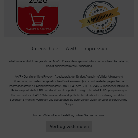
Datenschutz
AGB
Impressum
Alle Preise sind inkl. der gestzlichen MwSt. Preisänderungen und Irrtum vorbehalten. Die Lieferung
erfolgt nur innerhalb von Deutschland.
*AVP= Der einheitliche Produkt-Abgabepreis, der für den Ausnahmefall der Abgabe und
Abrechnung zu Lasten der gesetzlichen Krankenkassen (KK) vom Hersteller gegenüber der
Informationsstelle für Arzneispezialitäten GmbH (IFA) gem. § III 1, S. 2 AMG anzugeben ist und im
Erstattungsfall abzügl. 5% von der KK an die Apotheke ausgezahlt wird. Bei Doppelpackungen
Summe der Einzel-AVP. Volksversand Versandapotheke liefert schnell, zuverlässig und diskret.
Schenken Sie uns Ihr Vertrauen und überzeugen Sie sich von den vielen Vorteilen unseres Online-
Shops!
Für den Widerruf einer Bestellung nutzen Sie das Formular:
Vertrag widerrufen