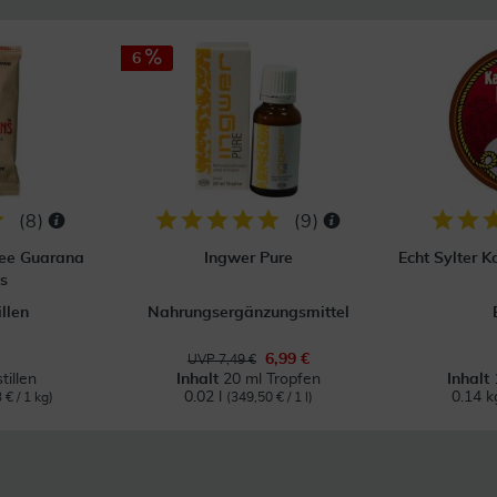
6
(
8
)
(
9
)
ee Guarana
Ingwer Pure
Echt Sylter 
s
llen
Nahrungsergänzungsmittel
6,99 €
UVP 7,49 €
tillen
Inhalt
20 ml Tropfen
Inhalt
0.02 l
0.14 
 € / 1 kg)
(349,50 € / 1 l)