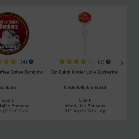
29
(
4
)
(
3
)
Kaffee Sahne Bonbons
Em Eukal Kinder Lolly Zuckerfrei
Mur
Bonbons
Kinderlolly Em Eukal
5,59 €
0,50 €
140 g Bonbons
Inhalt
10 g Bonbons
kg
0.01 kg
(39,93 € / 1 kg)
(50,00 € / 1 kg)