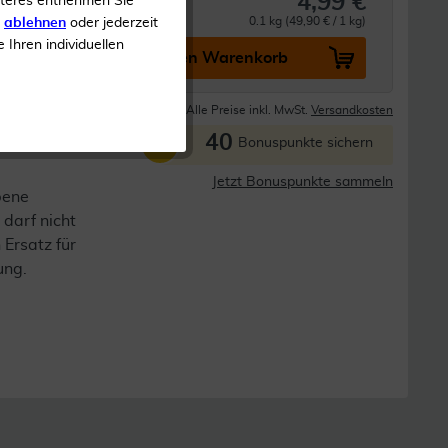
4,99 €
iteres entnehmen Sie
0.1 kg (49,90 € / 1 kg)
s
ablehnen
oder jederzeit
e Ihren individuellen
In den Warenkorb
Lieferzeit 1-3 Tage
Alle Preise inkl. MwSt.
Versandkosten
40
P
Bonuspunkte sichern
Jetzt Bonuspunkte sammeln
bene
darf nicht
 Ersatz für
ung.