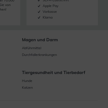
SEPA-Lastschrift
er 70.000
Sie von
Apple Pay
hen!
Vorkasse
Klarna
Magen und Darm
Abführmittel
Durchfallerkrankungen
Tiergesundheit und Tierbedarf
Hunde
Katzen