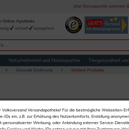
Jetzt Bonuspunkte sammeln &
e Online Apotheke
nstig
schnell
kompetent
y
Naturheilmittel und Homöopathie
Tiergesundheit un
Gesunde Ernährung
Weitere Produkte
Koriander Ganz He
r Volksversand Versandapotheke! Für die bestmögliche Webseiten-Er
-IDs ein, z.B. zur Erhöhung des Nutzerkomforts, Erstellung anonymer 
Gewürz
ht-personalisierter Werbung, oder Anbindung externer Service-Dienstle