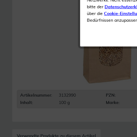
Netzwerke. Nicht essenzi
bitte der
Datenschutzerk
über die
Cookie-Einstell
Bedürfnissen anzupassen 
Artikelnummer:
3132990
PZN:
Inhalt:
100 g
Marke:
Verwandte Produkte zu diesem Artikel