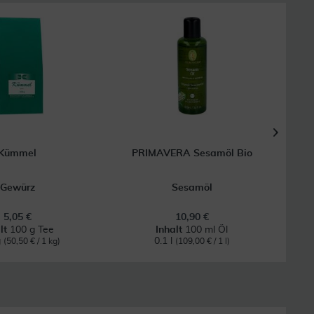
Kümmel
PRIMAVERA Sesamöl Bio
Gewürz
Sesamöl
5,05 €
10,90 €
alt
100 g Tee
Inhalt
100 ml Öl
g
0.1 l
(50,50 € / 1 kg)
(109,00 € / 1 l)