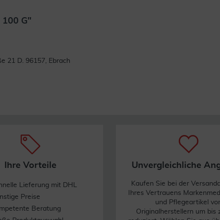
 100 G"
Weiterlesen
e 21 D. 96157, Ebrach
Ihre Vorteile
Unvergleichliche An
Kaufen Sie bei der Versand
hnelle Lieferung mit DHL
Ihres Vertrauens Markenme
nstige Preise
und Pflegeartikel vo
mpetente Beratung
Originalherstellern um bis