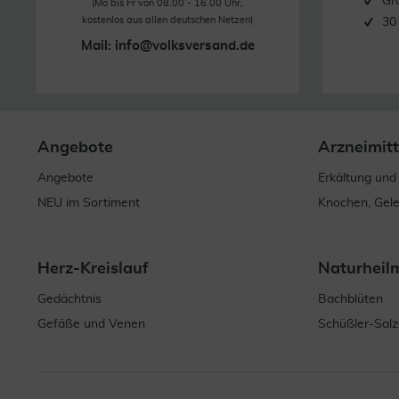
Gr
(Mo bis Fr von 08.00 - 16.00 Uhr,
kostenlos aus allen deutschen Netzen)
30
Mail:
info@volksversand.de
Angebote
Arzneimitt
Angebote
Erkältung und
NEU im Sortiment
Knochen, Gel
Herz-Kreislauf
Naturheil
Gedächtnis
Bachblüten
Gefäße und Venen
Schüßler-Salz