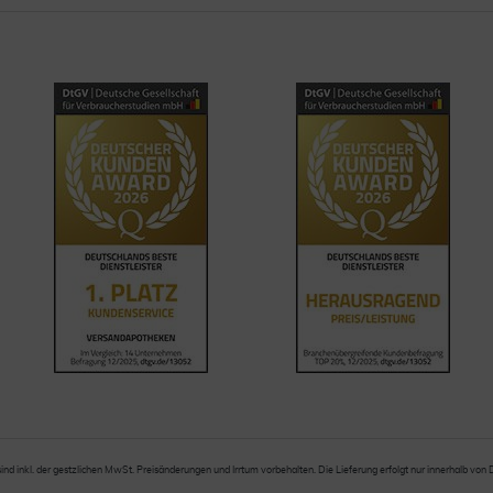
sind inkl. der gestzlichen MwSt. Preisänderungen und Irrtum vorbehalten. Die Lieferung erfolgt nur innerhalb von