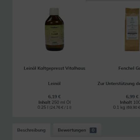
Leinöl Kaltgepresst Vitalhaus
Fenchel G
Leinöl
Zur Unterstützung 
6,19 €
6,99 €
Inhalt
250 ml Öl
Inhalt
100
0.25 l
0.1 kg
(24,76 € / 1 l)
(69,90 €
Beschreibung
Bewertungen
0