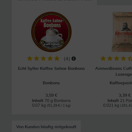
(
4
)
Echt Sylter Kaffee Sahne Bonbons
AirmenBeans Coff
Lozenge
Bonbons
Kaffeepasti
3,59 €
3,39 €
Inhalt
70 g Bonbons
Inhalt
21 Pas
0.07 kg
0.021 kg
(51,29 € / 1 kg)
(161,43
Von Kunden häufig mitgekauft