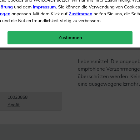
elle Cookies und Werbe-IDs setzen wir nur mit Ihrer Zustimmung. We
Inhalt
100 g
lärung
und dem
Impressum
. Sie können die Verwendung von Cookie
ungen
anpassen. Mit dem Klick auf
Zustimmen
helfen Sie uns, die Seit
Menge:
und die Nutzerfreundlichkeit stetig zu verbessern.
Gratis Versand ab 19 €
Zustimmen
Lebensmittel. Die angege
empfohlene Verzehrmenge 
überschritten werden. Kein
eine ausgewogene Ernähr
10023858
Apofit