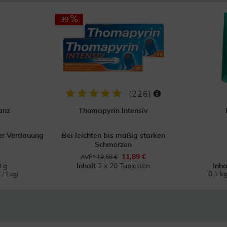
39
(
226
)
anz
Thomapyrin Intensiv
der Verdauung
Bei leichten bis mäßig starken
Schmerzen
11,89 €
AVP* 19,58 €
 g
Inhalt
2 x 20 Tabletten
Inh
0.1 k
 / 1 kg)