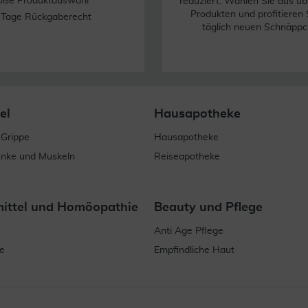
oße Produktauswahl
reduziert. Wählen Sie aus üb
Produkten und profitieren 
 Tage Rückgaberecht
täglich neuen Schnäppc
el
Hausapotheke
 Grippe
Hausapotheke
enke und Muskeln
Reiseapotheke
mittel und Homöopathie
Beauty und Pflege
Anti Age Pflege
e
Empfindliche Haut