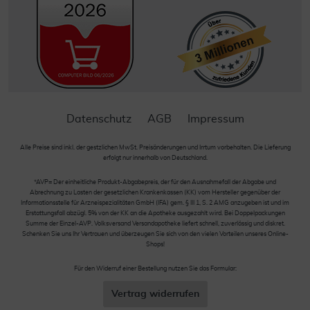
Datenschutz
AGB
Impressum
Alle Preise sind inkl. der gestzlichen MwSt. Preisänderungen und Irrtum vorbehalten. Die Lieferung
erfolgt nur innerhalb von Deutschland.
*AVP= Der einheitliche Produkt-Abgabepreis, der für den Ausnahmefall der Abgabe und
Abrechnung zu Lasten der gesetzlichen Krankenkassen (KK) vom Hersteller gegenüber der
Informationsstelle für Arzneispezialitäten GmbH (IFA) gem. § III 1, S. 2 AMG anzugeben ist und im
Erstattungsfall abzügl. 5% von der KK an die Apotheke ausgezahlt wird. Bei Doppelpackungen
Summe der Einzel-AVP. Volksversand Versandapotheke liefert schnell, zuverlässig und diskret.
Schenken Sie uns Ihr Vertrauen und überzeugen Sie sich von den vielen Vorteilen unseres Online-
Shops!
Für den Widerruf einer Bestellung nutzen Sie das Formular:
Vertrag widerrufen