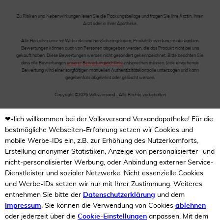
Zu Risiken und Nebenwirkungen lesen Sie die Packungsbeilage und fragen Sie Ihre Ärztin, Ihren
Arzt oder in Ihrer Apotheke.
Alle Besucher unserer Webseite sind herzlich eingeladen, Produktbewertungen abzugeben.
Bewertungen können auch von Personen abgegeben werden, die das Produkt nicht bei uns
gekauft haben. Diese Bewertungen werden nicht gesondert gekennzeichnet. Bitte beachten Sie,
dass alle Bewertungen
unserer Bewertungsrichtlinie
entsprechen müssen. Jede eingehende
Bewertung wird einer sorgfältigen manuellen Authentizitätskontrolle unterzogen und kann
gegebenfalls abgelehnt oder gelöscht werden.
Copyright ©2026 Volksversand - Alle Rechte vorbehalten
❤-lich willkommen bei der Volksversand Versandapotheke! Für die
bestmögliche Webseiten-Erfahrung setzen wir Cookies und
mobile Werbe-IDs ein, z.B. zur Erhöhung des Nutzerkomforts,
Erstellung anonymer Statistiken, Anzeige von personalisierter- und
nicht-personalisierter Werbung, oder Anbindung externer Service-
Dienstleister und sozialer Netzwerke. Nicht essenzielle Cookies
und Werbe-IDs setzen wir nur mit Ihrer Zustimmung. Weiteres
entnehmen Sie bitte der
Datenschutzerklärung
und dem
Impressum
. Sie können die Verwendung von Cookies
ablehnen
oder jederzeit über die
Cookie-Einstellungen
anpassen. Mit dem