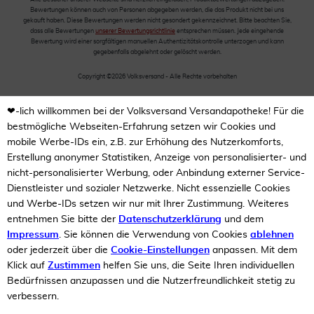
Bewertungen können auch von Personen abgegeben werden, die das Produkt nicht bei uns
gekauft haben. Diese Bewertungen werden nicht gesondert gekennzeichnet. Bitte beachten Sie,
dass alle Bewertungen
unserer Bewertungsrichtlinie
entsprechen müssen. Jede eingehende
Bewertung wird einer sorgfältigen manuellen Authentizitätskontrolle unterzogen und kann
gegebenfalls abgelehnt oder gelöscht werden.
Copyright ©2026 Volksversand - Alle Rechte vorbehalten
❤-lich willkommen bei der Volksversand Versandapotheke! Für die
bestmögliche Webseiten-Erfahrung setzen wir Cookies und
mobile Werbe-IDs ein, z.B. zur Erhöhung des Nutzerkomforts,
Erstellung anonymer Statistiken, Anzeige von personalisierter- und
nicht-personalisierter Werbung, oder Anbindung externer Service-
Dienstleister und sozialer Netzwerke. Nicht essenzielle Cookies
und Werbe-IDs setzen wir nur mit Ihrer Zustimmung. Weiteres
entnehmen Sie bitte der
Datenschutzerklärung
und dem
Impressum
. Sie können die Verwendung von Cookies
ablehnen
oder jederzeit über die
Cookie-Einstellungen
anpassen. Mit dem
Klick auf
Zustimmen
helfen Sie uns, die Seite Ihren individuellen
Bedürfnissen anzupassen und die Nutzerfreundlichkeit stetig zu
verbessern.