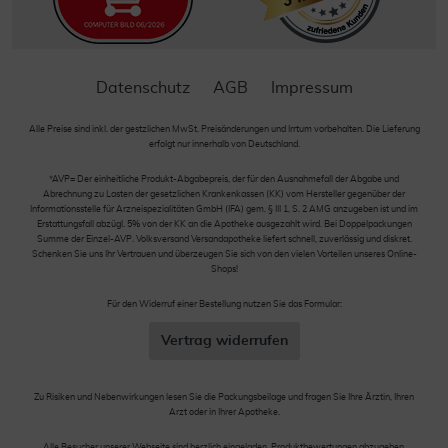
Datenschutz
AGB
Impressum
Alle Preise sind inkl. der gestzlichen MwSt. Preisänderungen und Irrtum vorbehalten. Die Lieferung
erfolgt nur innerhalb von Deutschland.
*AVP= Der einheitliche Produkt-Abgabepreis, der für den Ausnahmefall der Abgabe und
Abrechnung zu Lasten der gesetzlichen Krankenkassen (KK) vom Hersteller gegenüber der
Informationsstelle für Arzneispezialitäten GmbH (IFA) gem. § III 1, S. 2 AMG anzugeben ist und im
Erstattungsfall abzügl. 5% von der KK an die Apotheke ausgezahlt wird. Bei Doppelpackungen
Summe der Einzel-AVP. Volksversand Versandapotheke liefert schnell, zuverlässig und diskret.
Schenken Sie uns Ihr Vertrauen und überzeugen Sie sich von den vielen Vorteilen unseres Online-
Shops!
Für den Widerruf einer Bestellung nutzen Sie das Formular:
Vertrag widerrufen
Zu Risiken und Nebenwirkungen lesen Sie die Packungsbeilage und fragen Sie Ihre Ärztin, Ihren
Arzt oder in Ihrer Apotheke.
Alle Besucher unserer Webseite sind herzlich eingeladen, Produktbewertungen abzugeben.