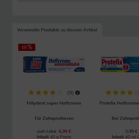
Verwandte Produkte zu diesem Artikel
10
(
9
)
Fittydent super Haftcreme
Protefix Haftcreme
Für Zahnprothesen
Bei Zahnpro
6,99 €
3,99 €
UVP 7,79 €
Inhalt
40 g Paste
Inhalt
40 ml 