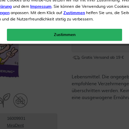
elle Cookies und Werbe-IDs setzen wir nur mit Ihrer Zustimmung. We
Erhält die Zahnmineralis
lärung
und dem
Impressum
. Sie können die Verwendung von Cookie
ungen
anpassen. Mit dem Klick auf
Zustimmen
helfen Sie uns, die Seit
und die Nutzerfreundlichkeit stetig zu verbessern.
Inhalt
1 x 6 g
Zustimmen
Menge:
Gratis Versand ab 19 €
Lebensmittel. Die angege
empfohlene Verzehrmenge 
überschritten werden. Kein
eine ausgewogene Ernähr
16009931
MiraDent