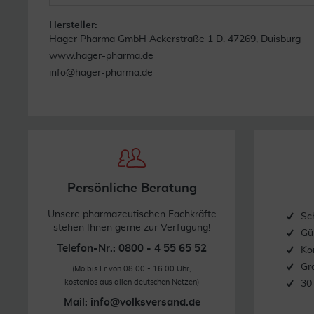
Kann bei übermäßigem Verzehr abführend wirken! Nicht für 
laktosefrei, vegan und ohne Gentechnik.
Hersteller:
Hager Pharma GmbH Ackerstraße 1 D. 47269, Duisburg
Quelle: www.miradent.de
www.hager-pharma.de
Stand: 02/2022
info@hager-pharma.de
Persönliche Beratung
Unsere pharmazeutischen Fachkräfte
Sc
stehen Ihnen gerne zur Verfügung!
Gü
Telefon-Nr.: 0800 - 4 55 65 52
Ko
Gr
(Mo bis Fr von 08.00 - 16.00 Uhr,
kostenlos aus allen deutschen Netzen)
30
Mail:
info@volksversand.de