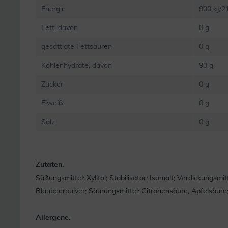
Energie
900 kJ/2
Fett, davon
0 g
gesättigte Fettsäuren
0 g
Kohlenhydrate, davon
90 g
Zucker
0 g
Eiweiß
0 g
Salz
0 g
Zutaten:
Süßungsmittel: Xylitol; Stabilisator: Isomalt; Verdickungsm
Blaubeerpulver; Säurungsmittel: Citronensäure, Apfelsäure
Allergene: