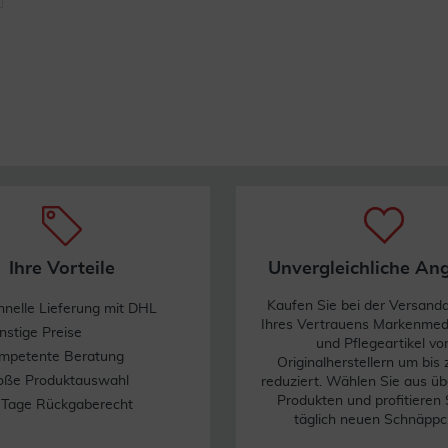
Kinder unter 3 Jahren geeignet. Zucker-, gluten- und
Ihre Vorteile
Unvergleichliche An
Kaufen Sie bei der Versand
hnelle Lieferung mit DHL
Ihres Vertrauens Markenme
nstige Preise
und Pflegeartikel vo
mpetente Beratung
Originalherstellern um bis
oße Produktauswahl
reduziert. Wählen Sie aus üb
Produkten und profitieren 
 Tage Rückgaberecht
täglich neuen Schnäppc