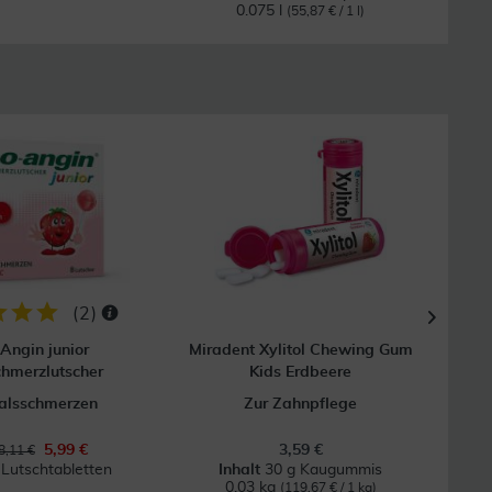
0.075 l
(55,87 € / 1 l)
60
(
2
)
Angin junior
Miradent Xylitol Chewing Gum
Ib
hmerzlutscher
Kids Erdbeere
alsschmerzen
Zur Zahnpflege
B
5,99 €
3,59 €
8,11 €
 Lutschtabletten
Inhalt
30 g Kaugummis
0.03 kg
(119,67 € / 1 kg)