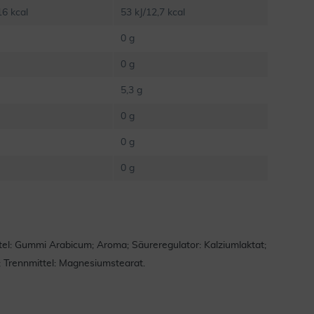
16 kcal
53 kJ/12,7 kcal
0 g
0 g
5,3 g
0 g
0 g
0 g
ittel: Gummi Arabicum; Aroma; Säureregulator: Kalziumlaktat;
; Trennmittel: Magnesiumstearat.