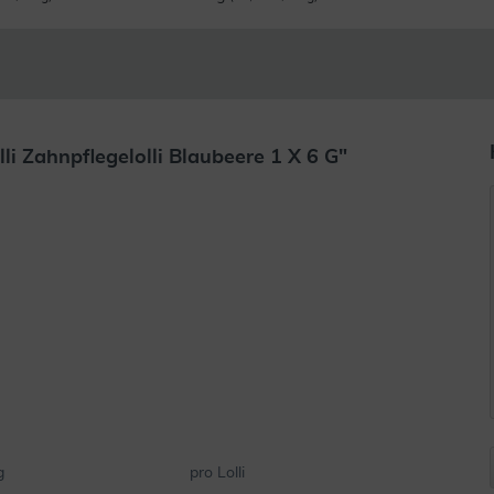
i Zahnpflegelolli Blaubeere 1 X 6 G"
g
pro Lolli