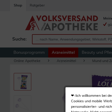
Shop
Ratgeber
Mein
gü
Suche:
Bonusprogramm
Arzneimittel
Beauty und Pfle
Online Apotheke
Arzneimittel
Mund und Z
❤-lich willkommen bei de
Cookies und mobile Werbe
personalisierter- und nic