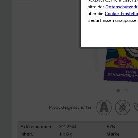
Netzwerke. Nicht essenzi
bitte der
Datenschutzerk
über die
Cookie-Einstell
Bedürfnissen anzupassen 
Produkteigenschaften:
Artikelnummer:
3122744
PZN:
Inhalt:
1 x 6 g
Marke: