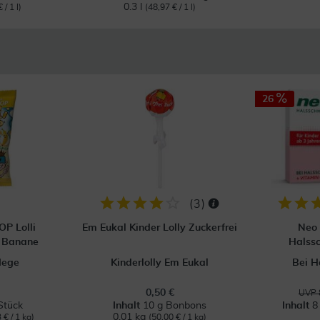
0.3 l
 / 1 l)
(48,97 € / 1 l)
26
(
3
)
OP Lolli
Em Eukal Kinder Lolly Zuckerfrei
Neo 
i Banane
Halssc
lege
Kinderlolly Em Eukal
Bei H
0,50 €
UVP 
Stück
Inhalt
10 g Bonbons
Inhalt
8
0.01 kg
 € / 1 kg)
(50,00 € / 1 kg)