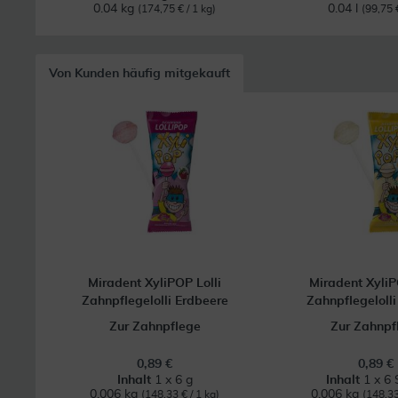
0.04 kg
0.04 l
(174,75 € / 1 kg)
(99,75 €
Von Kunden häufig mitgekauft
Miradent XyliPOP Lolli
Miradent XyliP
Zahnpflegelolli Erdbeere
Zahnpflegeloll
Zur Zahnpflege
Zur Zahnpf
0,89 €
0,89 €
Inhalt
1 x 6 g
Inhalt
1 x 6 
0.006 kg
0.006 kg
(148,33 € / 1 kg)
(148,33