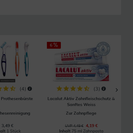
6
14
(
4
)
(
3
)
 Prothesenbürste
Lacalut Aktiv Zahnfleischschutz &
Gum 
Sanftes Weiss
thesenreinigung
Zur Zahnpflege
3,49 €
4,19 €
UVP 4,49 €
halt
1 Stück
Inhalt
75 ml Zahnpasta