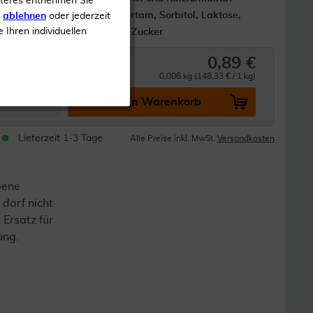
iteres entnehmen Sie
ierung*
Ohne Aspartam, Sorbitol, Laktose,
s
ablehnen
oder jederzeit
e Ihren individuellen
Gluten und Zucker
0,89 €
0.006 kg (148,33 € / 1 kg)
In den Warenkorb
Lieferzeit 1-3 Tage
Alle Preise inkl. MwSt.
Versandkosten
bene
darf nicht
 Ersatz für
ung.