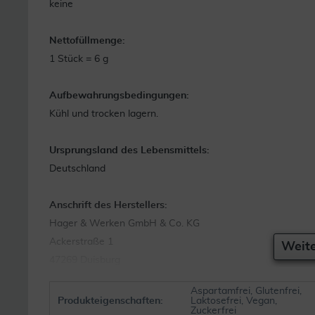
keine
Nettofüllmenge:
1 Stück = 6 g
Aufbewahrungsbedingungen:
Kühl und trocken lagern.
Ursprungsland des Lebensmittels:
Deutschland
Anschrift des Herstellers:
Hager & Werken GmbH & Co. KG
Ackerstraße 1
Weite
47269 Duisburg
Aspartamfrei, Glutenfrei,
Weitere Hinweise:
Produkteigenschaften:
Laktosefrei, Vegan,
Zuckerfrei