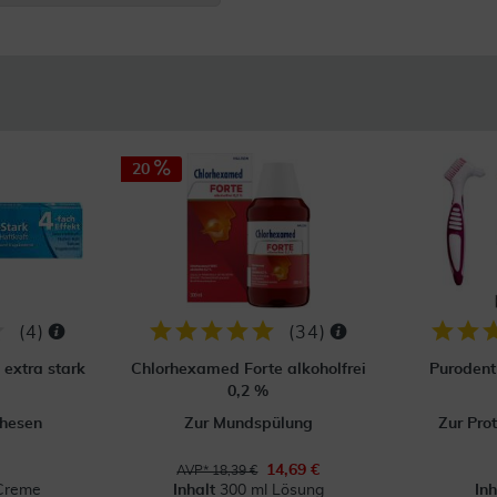
20
(
4
)
(
34
)
 extra stark
Chlorhexamed Forte alkoholfrei
Purodent
0,2 %
thesen
Zur Mundspülung
Zur Pro
14,69 €
AVP* 18,39 €
Creme
Inhalt
300 ml Lösung
In