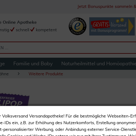
Jetzt Bonuspunkte sammeln &
e Online Apotheke
nstig
schnell
kompetent
ge
Familie und Baby
Naturheilmittel und Homöopathi
ähne
Weitere Produkte
Miradent Xylipop Lo
r Volksversand Versandapotheke! Für die bestmögliche Webseiten-Er
-IDs ein, z.B. zur Erhöhung des Nutzerkomforts, Erstellung anonymer 
ht-personalisierter Werbung, oder Anbindung externer Service-Dienstle
Zahnfreundlich und zucke