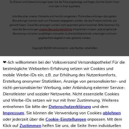
Zu Risiken und Nebenwirkungen lesen Sie die Packungsbeilage und fragen Sie Ihre Ärztin, Ihren
Arzt oder in Ihrer Apotheke.
Alle Besucher unserer Webseite sind herzlich eingeladen, Produktbewertungen abzugeben.
Bewertungen können auch von Personen abgegeben werden, die das Produkt nicht bei uns
gekauft haben. Diese Bewertungen werden nicht gesondert gekennzeichnet. Bitte beachten Sie,
dass alle Bewertungen
unserer Bewertungsrichtlinie
entsprechen müssen. Jede eingehende
Bewertung wird einer sorgfältigen manuellen Authentizitätskontrolle unterzogen und kann
gegebenfalls abgelehnt oder gelöscht werden.
Copyright ©2026 Volksversand - Alle Rechte vorbehalten
❤-lich willkommen bei der Volksversand Versandapotheke! Für die
bestmögliche Webseiten-Erfahrung setzen wir Cookies und
mobile Werbe-IDs ein, z.B. zur Erhöhung des Nutzerkomforts,
Erstellung anonymer Statistiken, Anzeige von personalisierter- und
nicht-personalisierter Werbung, oder Anbindung externer Service-
Dienstleister und sozialer Netzwerke. Nicht essenzielle Cookies
und Werbe-IDs setzen wir nur mit Ihrer Zustimmung. Weiteres
entnehmen Sie bitte der
Datenschutzerklärung
und dem
Impressum
. Sie können die Verwendung von Cookies
ablehnen
oder jederzeit über die
Cookie-Einstellungen
anpassen. Mit dem
Klick auf
Zustimmen
helfen Sie uns, die Seite Ihren individuellen