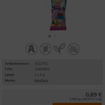
Artikelnummer:
3122751
PZN:
12455823
Inhalt:
1 x 6 g
Marke:
MiraDent
0,89 €
0.006 kg (148,33 € / 1 kg)