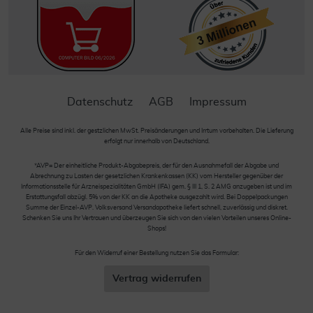
Datenschutz
AGB
Impressum
Alle Preise sind inkl. der gestzlichen MwSt. Preisänderungen und Irrtum vorbehalten. Die Lieferung
erfolgt nur innerhalb von Deutschland.
*AVP= Der einheitliche Produkt-Abgabepreis, der für den Ausnahmefall der Abgabe und
Abrechnung zu Lasten der gesetzlichen Krankenkassen (KK) vom Hersteller gegenüber der
Informationsstelle für Arzneispezialitäten GmbH (IFA) gem. § III 1, S. 2 AMG anzugeben ist und im
Erstattungsfall abzügl. 5% von der KK an die Apotheke ausgezahlt wird. Bei Doppelpackungen
Summe der Einzel-AVP. Volksversand Versandapotheke liefert schnell, zuverlässig und diskret.
Schenken Sie uns Ihr Vertrauen und überzeugen Sie sich von den vielen Vorteilen unseres Online-
Shops!
Für den Widerruf einer Bestellung nutzen Sie das Formular:
Vertrag widerrufen