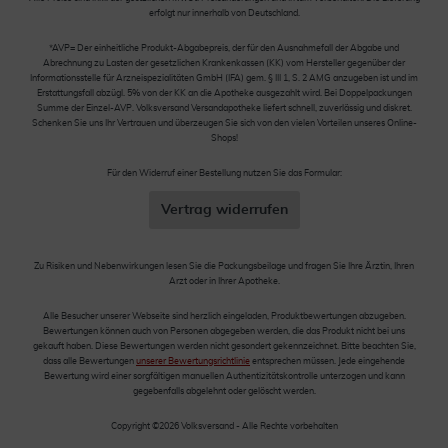
erfolgt nur innerhalb von Deutschland.
*AVP= Der einheitliche Produkt-Abgabepreis, der für den Ausnahmefall der Abgabe und
Abrechnung zu Lasten der gesetzlichen Krankenkassen (KK) vom Hersteller gegenüber der
Informationsstelle für Arzneispezialitäten GmbH (IFA) gem. § III 1, S. 2 AMG anzugeben ist und im
Erstattungsfall abzügl. 5% von der KK an die Apotheke ausgezahlt wird. Bei Doppelpackungen
Summe der Einzel-AVP. Volksversand Versandapotheke liefert schnell, zuverlässig und diskret.
Schenken Sie uns Ihr Vertrauen und überzeugen Sie sich von den vielen Vorteilen unseres Online-
Shops!
Für den Widerruf einer Bestellung nutzen Sie das Formular:
Vertrag widerrufen
Zu Risiken und Nebenwirkungen lesen Sie die Packungsbeilage und fragen Sie Ihre Ärztin, Ihren
Arzt oder in Ihrer Apotheke.
Alle Besucher unserer Webseite sind herzlich eingeladen, Produktbewertungen abzugeben.
Bewertungen können auch von Personen abgegeben werden, die das Produkt nicht bei uns
gekauft haben. Diese Bewertungen werden nicht gesondert gekennzeichnet. Bitte beachten Sie,
dass alle Bewertungen
unserer Bewertungsrichtlinie
entsprechen müssen. Jede eingehende
Bewertung wird einer sorgfältigen manuellen Authentizitätskontrolle unterzogen und kann
gegebenfalls abgelehnt oder gelöscht werden.
Copyright ©2026 Volksversand - Alle Rechte vorbehalten