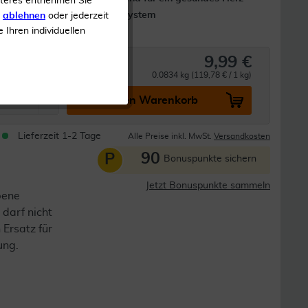
iteres entnehmen Sie
Kreislauf-System
s
ablehnen
oder jederzeit
e Ihren individuellen
9,99 €
0.0834 kg (119,78 € / 1 kg)
In den Warenkorb
Lieferzeit 1-2 Tage
Alle Preise inkl. MwSt.
Versandkosten
90
P
Bonuspunkte sichern
Jetzt Bonuspunkte sammeln
bene
darf nicht
 Ersatz für
ung.