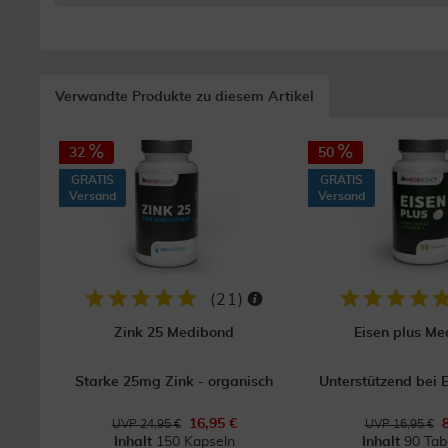
Verwandte Produkte zu diesem Artikel
32
50
GRATIS
GRATIS
Versand
Versand
(
21
)
Zink 25 Medibond
Eisen plus M
Starke 25mg Zink - organisch
Unterstützend bei
16,95 €
UVP 24,95 €
UVP 16,95 €
Inhalt
150 Kapseln
Inhalt
90 Tab