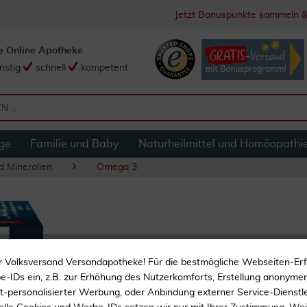
Jetzt Bonuspunkte sammeln &
e Online Apotheke
nstig
schnell
kompetent
ge
Familie und Baby
Naturheilmittel und Homöopathi
d Mineralien
Omega 3
Omega 3 Kapseln 
r Volksversand Versandapotheke! Für die bestmögliche Webseiten-Er
-IDs ein, z.B. zur Erhöhung des Nutzerkomforts, Erstellung anonymer 
ht-personalisierter Werbung, oder Anbindung externer Service-Dienstle
Nahrungsergänzungsmitt