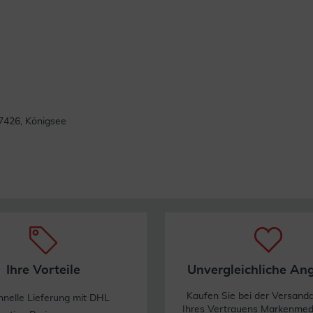
cht überschritten werden.
chslungsreiche und ausgewogene Ernährung sowie für eine
7426, Königsee
len, daher ist es wichtig diese mit der Nahrung oder
 einen hohen Anteil Omega-3 Fettsäuren.
en.
 in veganen Lebensmitteln wie z.B. pflanzlichen Fetten
ln und Walnüsse.
nd in Kokosöl sind keine Omega-3 Fettsäuren enthalten.
Ihre Vorteile
Unvergleichliche An
Kaufen Sie bei der Versand
hnelle Lieferung mit DHL
Ihres Vertrauens Markenme