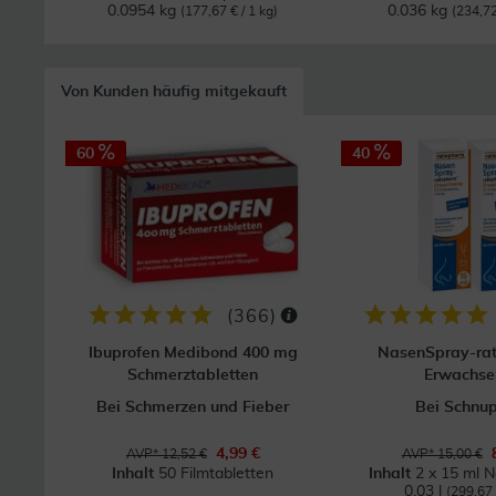
0.0954 kg
0.036 kg
(177,67 € / 1 kg)
(234,72
Von Kunden häufig mitgekauft
60
40
(
366
)
Ibuprofen Medibond 400 mg
NasenSpray-ra
Schmerztabletten
Erwachse
Bei Schmerzen und Fieber
Bei Schnu
4,99 €
AVP* 12,52 €
AVP* 15,00 €
Inhalt
50 Filmtabletten
Inhalt
2 x 15 ml 
0.03 l
(299,67 €