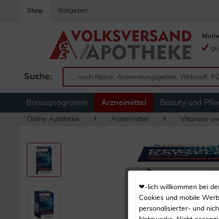
Shop
Ratgeber
Mein
gü
Suche:
Bonusprogramm
Arzneimittel
Beauty und Pfle
Online Apotheke
Arzneimittel
Vitamine un
❤-lich willkommen bei de
Cookies und mobile Werbe
personalisierter- und nic