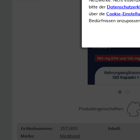
Netzwerke. Nicht essenzi
bitte der
Datenschutzerk
über die
Cookie-Einstell
Bedürfnissen anzupassen 
Produkteigenschaften:
Artikelnummer:
2572493
Inhalt:
Marke:
Medibond