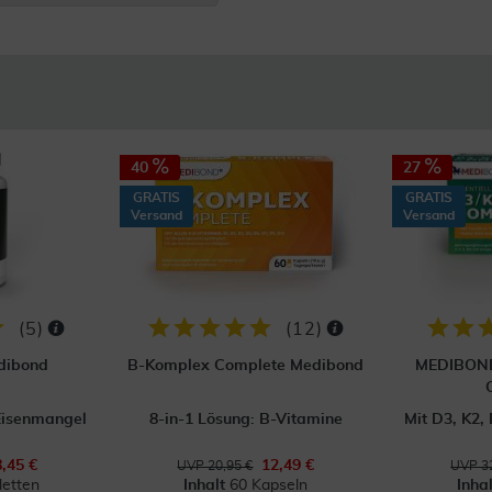
40
27
GRATIS
GRATIS
Versand
Versand
(
5
)
(
12
)
edibond
B-Komplex Complete Medibond
MEDIBOND 
 Eisenmangel
8-in-1 Lösung: B-Vitamine
Mit D3, K2,
8,45 €
12,49 €
UVP 20,95 €
UVP 32
letten
Inhalt
60 Kapseln
Inha