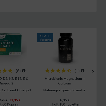
GRATIS
44
Versand
GRAT
Vers
(
6
)
(
1
)
D3, K2, B12, E &
Microbionic Magnesium +
Vi
Omega 3
Calcium
 B12, E und Omega3
Nahrungsergänzungsmittel
Ma
23,95 €
6,95 €
,95 €
lt
60 Kapseln
Inhalt
150 Tabletten