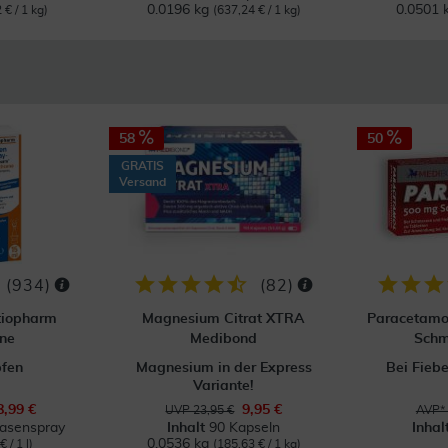
0.0196 kg
0.0501 
 € / 1 kg)
(637,24 € / 1 kg)
58
50
GRATIS
Versand
(
934
)
(
82
)
tiopharm
Magnesium Citrat XTRA
Paracetamo
ne
Medibond
Schm
pfen
Magnesium in der Express
Bei Fieb
Variante!
8,99 €
9,95 €
UVP 23,95 €
AVP* 
Nasenspray
Inhalt
90 Kapseln
Inhal
0.0536 kg
 / 1 l)
(185,63 € / 1 kg)