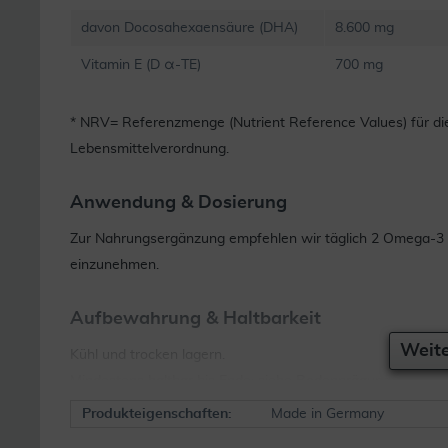
davon Docosahexaensäure (DHA)
8.600 mg
Vitamin E (D α-TE)
700 mg
* NRV= Referenzmenge (Nutrient Reference Values) für di
Lebensmittelverordnung.
Anwendung & Dosierung
Zur Nahrungsergänzung empfehlen wir täglich 2 Omega-3 K
einzunehmen.
Aufbewahrung & Haltbarkeit
Weite
Kühl und trocken lagern.
Mindestens haltbar bis Ende: siehe Bodenprägung
Produkteigenschaften:
Made in Germany
Wichtige Hinweise