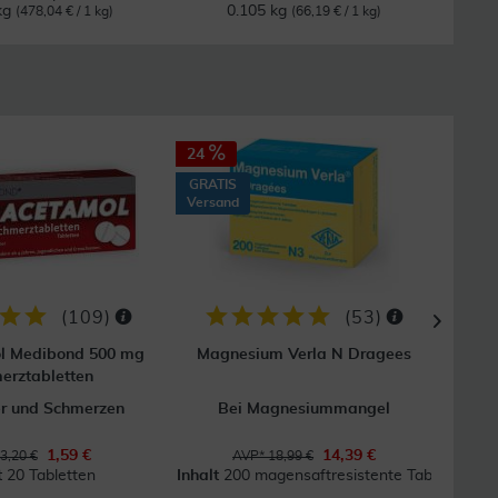
kg
0.105 kg
(478,04 € / 1 kg)
(66,19 € / 1 kg)
24
50
GRATIS
GRAT
Versand
Vers
(
109
)
(
53
)
l Medibond 500 mg
Magnesium Verla N Dragees
Vi
erztabletten
er und Schmerzen
Bei Magnesiummangel
Unt
1,59 €
14,39 €
3,20 €
AVP* 18,99 €
t
20 Tabletten
Inhalt
200 magensaftresistente Tabl.