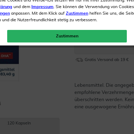
elle Cookies und Werbe-IDs setzen wir nur mit Ihrer Zustimmung. We
lärung
und dem
Impressum
. Sie können die Verwendung von Cookie
ungen
anpassen. Mit dem Klick auf
Zustimmen
helfen Sie uns, die Seit
Mit Vitamin E
und die Nutzerfreundlichkeit stetig zu verbessern.
Inhalt
120 Kapseln
Zustimmen
Menge:
Gratis Versand ab 19 €
Lebensmittel. Die angege
empfohlene Verzehrmenge 
überschritten werden. Kein
eine ausgewogene Ernähr
120 Kapseln