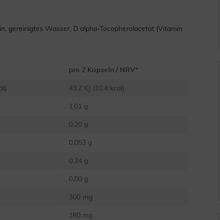
rin, gereinigtes Wasser, D alpha-Tocopherolacetat (Vitamin
pro 2 Kapseln / NRV*
al)
43,2 KJ (10,4 kcal)
1,01 g
0,20 g
0,053 g
0,24 g
0,00 g
300 mg
180 mg