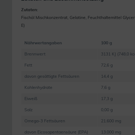
Zutaten:
Fischöl Mischkonzentrat, Gelatine, Feuchthaltemittel Glyce
E)
Nährwertangaben
100 g
Brennwert
3131 KJ (748,0 kc
Fett
72,6 g
davon gesättigte Fettsäuren
14,4 g
Kohlenhydrate
7,6 g
Eiweiß
17,3 g
Salz
0,00 g
Omega-3 Fettsäuren
21.600 mg
davon Eicosapentaensäure (EPA)
13.000 mg