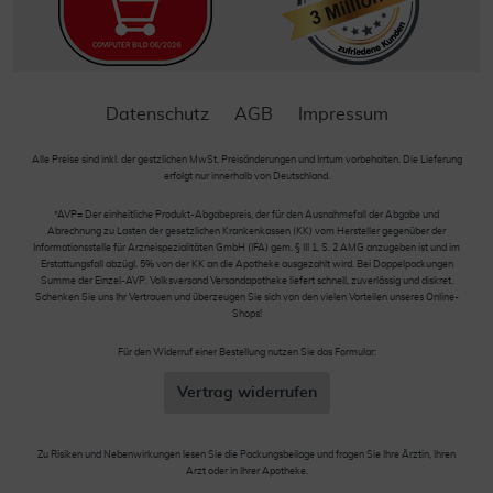
Datenschutz
AGB
Impressum
Alle Preise sind inkl. der gestzlichen MwSt. Preisänderungen und Irrtum vorbehalten. Die Lieferung
erfolgt nur innerhalb von Deutschland.
*AVP= Der einheitliche Produkt-Abgabepreis, der für den Ausnahmefall der Abgabe und
Abrechnung zu Lasten der gesetzlichen Krankenkassen (KK) vom Hersteller gegenüber der
Informationsstelle für Arzneispezialitäten GmbH (IFA) gem. § III 1, S. 2 AMG anzugeben ist und im
Erstattungsfall abzügl. 5% von der KK an die Apotheke ausgezahlt wird. Bei Doppelpackungen
Summe der Einzel-AVP. Volksversand Versandapotheke liefert schnell, zuverlässig und diskret.
Schenken Sie uns Ihr Vertrauen und überzeugen Sie sich von den vielen Vorteilen unseres Online-
Shops!
Für den Widerruf einer Bestellung nutzen Sie das Formular:
Vertrag widerrufen
Zu Risiken und Nebenwirkungen lesen Sie die Packungsbeilage und fragen Sie Ihre Ärztin, Ihren
Arzt oder in Ihrer Apotheke.