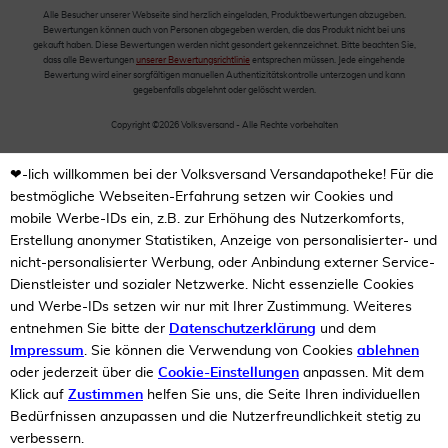
Alle Besucher unserer Webseite sind herzlich eingeladen, Produktbewertungen abzugeben.
Bewertungen können auch von Personen abgegeben werden, die das Produkt nicht bei uns
gekauft haben. Diese Bewertungen werden nicht gesondert gekennzeichnet. Bitte beachten Sie,
dass alle Bewertungen
unserer Bewertungsrichtlinie
entsprechen müssen. Jede eingehende
Bewertung wird einer sorgfältigen manuellen Authentizitätskontrolle unterzogen und kann
gegebenfalls abgelehnt oder gelöscht werden.
Copyright ©2026 Volksversand - Alle Rechte vorbehalten
❤-lich willkommen bei der Volksversand Versandapotheke! Für die
bestmögliche Webseiten-Erfahrung setzen wir Cookies und
mobile Werbe-IDs ein, z.B. zur Erhöhung des Nutzerkomforts,
Erstellung anonymer Statistiken, Anzeige von personalisierter- und
nicht-personalisierter Werbung, oder Anbindung externer Service-
Dienstleister und sozialer Netzwerke. Nicht essenzielle Cookies
und Werbe-IDs setzen wir nur mit Ihrer Zustimmung. Weiteres
entnehmen Sie bitte der
Datenschutzerklärung
und dem
Impressum
. Sie können die Verwendung von Cookies
ablehnen
oder jederzeit über die
Cookie-Einstellungen
anpassen. Mit dem
Klick auf
Zustimmen
helfen Sie uns, die Seite Ihren individuellen
Bedürfnissen anzupassen und die Nutzerfreundlichkeit stetig zu
verbessern.