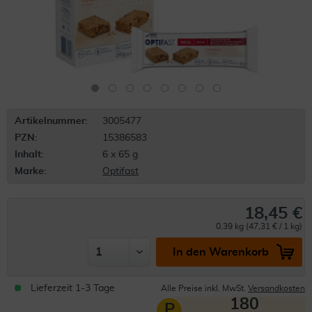
Artikelnummer:
3005477
PZN:
15386583
Inhalt:
6 x 65 g
Marke:
Optifast
18,45 €
0.39 kg (47,31 € / 1 kg)
In den Warenkorb
Lieferzeit 1-3 Tage
Alle Preise inkl. MwSt.
Versandkosten
180
P