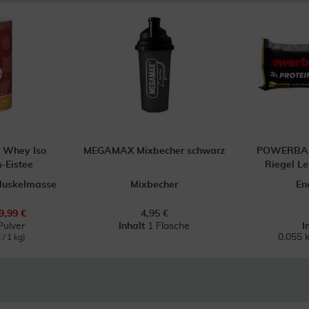
r Whey Iso
MEGAMAX Mixbecher schwarz
POWERBAR 
h-Eistee
Riegel L
 Muskelmasse
Mixbecher
En
9,99 €
4,95 €
Pulver
Inhalt
1 Flasche
I
0.055 
 / 1 kg)