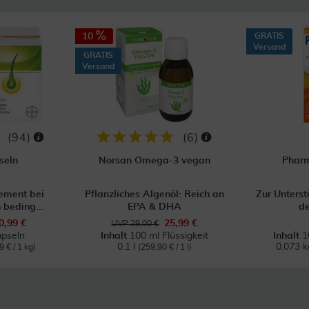
10
GRATIS
Versand
GRATIS
Versand
(
94
)
(
6
)
seln
Norsan Omega-3 vegan
Pharm
ment bei
Pflanzliches Algenöl: Reich an
Zur Unterst
 beding...
EPA & DHA
de
0,99 €
25,99 €
UVP 29,00 €
pseln
Inhalt
100 ml Flüssigkeit
Inhalt
1
0.1 l
0.073 
9 € / 1 kg)
(259,90 € / 1 l)