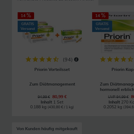
14
14
GRATIS
GRATIS
Versand
Versand
(
94
)
Priorin Vorteilsset
Priorin Kap
Zum Diätmanagement
Zum Diätmanage
hormonell erblich
80,99 €
8
94,99 €
UVP 94,99 €
Inhalt
1 Set
Inhalt
270 Ka
0.188 kg
0.2052 kg
(430,80 € / 1 kg)
(394,6
Von Kunden häufig mitgekauft