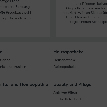
nstige Preise
und Pflegeartikel vo
mpetente Beratung
Originalherstellern um bis
oße Produktauswahl
reduziert. Wählen Sie aus üb
Produkten und profitieren 
 Tage Rückgaberecht
täglich neuen Schnäppc
el
Hausapotheke
 Grippe
Hausapotheke
enke und Muskeln
Reiseapotheke
mittel und Homöopathie
Beauty und Pflege
Anti Age Pflege
e
Empfindliche Haut