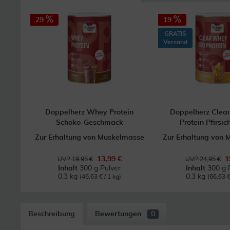
29
19
GRATIS
Versand
Doppelherz Whey Protein
Doppelherz Clea
Schoko-Geschmack
Protein Pfirsic
Zur Erhaltung von Muskelmasse
Zur Erhaltung von
13,99 €
1
UVP 19,95 €
UVP 24,95 €
Inhalt
300 g Pulver
Inhalt
300 g 
0.3 kg
0.3 kg
(46,63 € / 1 kg)
(66,63 €
Beschreibung
Bewertungen
0