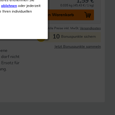
1,59 €
iteres entnehmen Sie
0.035 kg (45,43 € / 1 kg)
s
ablehnen
oder jederzeit
e Ihren individuellen
In den Warenkorb
Lieferzeit 1-3 Tage
Alle Preise inkl. MwSt.
Versandkosten
10
P
Bonuspunkte sichern
Jetzt Bonuspunkte sammeln
bene
darf nicht
 Ersatz für
ung.