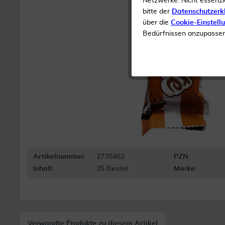
Netzwerke. Nicht essenzi
bitte der
Datenschutzerk
über die
Cookie-Einstell
Bedürfnissen anzupassen 
Artikelnummer:
2735462
PZN:
Inhalt:
35 Beutel
Marke:
Verwandte Produkte zu diesem Artikel