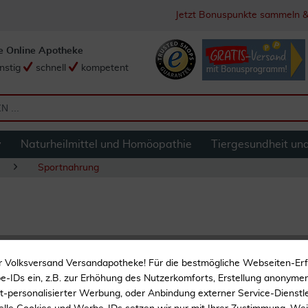
Jetzt Bonuspunkte sammeln &
e Online Apotheke
nstig
schnell
kompetent
y
Naturheilmittel und Homöopathie
Tiergesundheit un
Sportnahrung
Protein Riegel Bar
r Volksversand Versandapotheke! Für die bestmögliche Webseiten-Er
-IDs ein, z.B. zur Erhöhung des Nutzerkomforts, Erstellung anonymer 
Reich an Eiweiß
ht-personalisierter Werbung, oder Anbindung externer Service-Dienstle