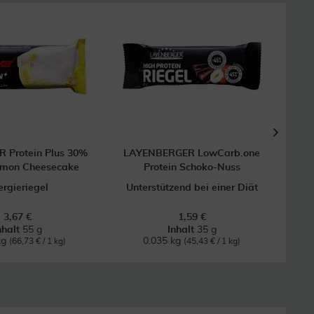
Protein Plus 30%
LAYENBERGER LowCarb.one
LA
emon Cheesecake
Protein Schoko-Nuss
ergieriegel
Unterstützend bei einer Diät
Un
3,67 €
1,59 €
nhalt
55 g
Inhalt
35 g
kg
0.035 kg
(66,73 € / 1 kg)
(45,43 € / 1 kg)