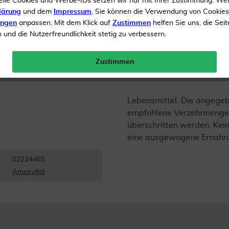
elle Cookies und Werbe-IDs setzen wir nur mit Ihrer Zustimmung. We
Inhalt
35 Beutel
lärung
und dem
Impressum
. Sie können die Verwendung von Cookie
ungen
anpassen. Mit dem Klick auf
Zustimmen
helfen Sie uns, die Seit
Menge:
und die Nutzerfreundlichkeit stetig zu verbessern.
Gratis Versand ab 19 €
Zustimmen
Lebensmittel. Die angege
empfohlene Verzehrmenge 
überschritten werden. Kein
eine ausgewogene Ernähr
02224465
Amosvital