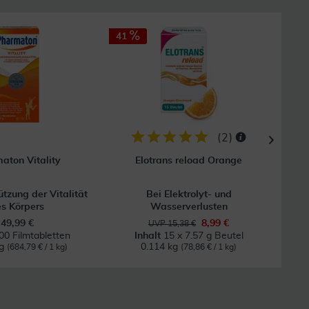
41
25
(
2
)
aton Vitality
Elotrans reload Orange
ützung der Vitalität
Bei Elektrolyt- und
Bei 
s Körpers
Wasserverlusten
49,99 €
8,99 €
UVP 15,38 €
00 Filmtabletten
Inhalt
15 x 7.57 g Beutel
kg
0.114 kg
0
(684,79 € / 1 kg)
(78,86 € / 1 kg)