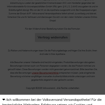
Abrechnung zu Lasten der gesetzlichen Krankenkassen (KK) vom Hersteller gegenüber der
Informationsstelle für Arzneispezialitäten GmbH (IFA) gem. § III 1, S. 2 AMG anzugeben ist und im
Erstattungsfall abzügl. 5% von der KK an die Apotheke ausgezahlt wird. Bei Doppelpackungen
Summe der Einzel-AVP. Volksversand Versandapotheke liefert schnell, zuverlässig und diskret.
Schenken Sie uns Ihr Vertrauen und überzeugen Sie sich von den vielen Vorteilen unseres Online-
Shops!
Für den Widerruf einer Bestellung nutzen Sie das Formular:
Vertrag widerrufen
Zu Risiken und Nebenwirkungen lesen Sie die Packungsbeilage und fragen Sie Ihre Ärztin, Ihren
Arzt oder in Ihrer Apotheke.
Alle Besucher unserer Webseite sind herzlich eingeladen, Produktbewertungen abzugeben.
Bewertungen können auch von Personen abgegeben werden, die das Produkt nicht bei uns
gekauft haben. Diese Bewertungen werden nicht gesondert gekennzeichnet. Bitte beachten Sie,
dass alle Bewertungen
unserer Bewertungsrichtlinie
entsprechen müssen. Jede eingehende
Bewertung wird einer sorgfältigen manuellen Authentizitätskontrolle unterzogen und kann
gegebenfalls abgelehnt oder gelöscht werden.
Copyright ©2026 Volksversand - Alle Rechte vorbehalten
❤-lich willkommen bei der Volksversand Versandapotheke! Für die