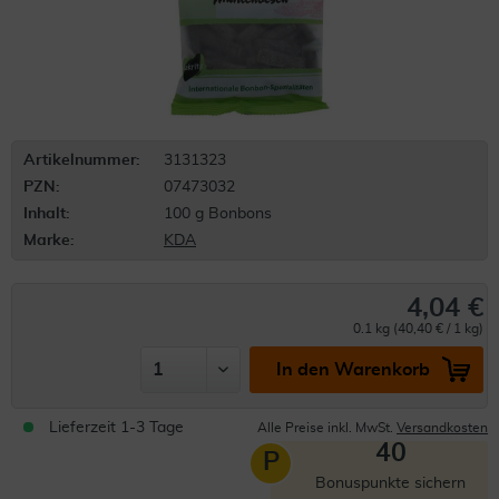
Artikelnummer:
3131323
PZN:
07473032
Inhalt:
100 g Bonbons
Marke:
KDA
4,04 €
0.1 kg (40,40 € / 1 kg)
In den Warenkorb
Lieferzeit 1-3 Tage
Alle Preise inkl. MwSt.
Versandkosten
40
P
Bonuspunkte sichern