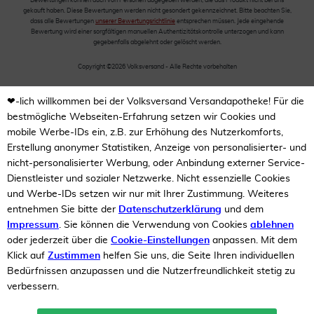
Bewertungen können auch von Personen abgegeben werden, die das Produkt nicht bei uns
gekauft haben. Diese Bewertungen werden nicht gesondert gekennzeichnet. Bitte beachten Sie,
dass alle Bewertungen
unserer Bewertungsrichtlinie
entsprechen müssen. Jede eingehende
Bewertung wird einer sorgfältigen manuellen Authentizitätskontrolle unterzogen und kann
gegebenfalls abgelehnt oder gelöscht werden.
Copyright ©2026 Volksversand - Alle Rechte vorbehalten
❤-lich willkommen bei der Volksversand Versandapotheke! Für die
bestmögliche Webseiten-Erfahrung setzen wir Cookies und
mobile Werbe-IDs ein, z.B. zur Erhöhung des Nutzerkomforts,
Erstellung anonymer Statistiken, Anzeige von personalisierter- und
nicht-personalisierter Werbung, oder Anbindung externer Service-
Dienstleister und sozialer Netzwerke. Nicht essenzielle Cookies
und Werbe-IDs setzen wir nur mit Ihrer Zustimmung. Weiteres
entnehmen Sie bitte der
Datenschutzerklärung
und dem
Impressum
. Sie können die Verwendung von Cookies
ablehnen
oder jederzeit über die
Cookie-Einstellungen
anpassen. Mit dem
Klick auf
Zustimmen
helfen Sie uns, die Seite Ihren individuellen
Bedürfnissen anzupassen und die Nutzerfreundlichkeit stetig zu
verbessern.