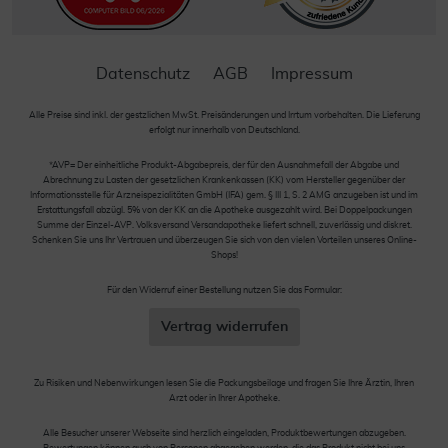
Datenschutz
AGB
Impressum
Alle Preise sind inkl. der gestzlichen MwSt. Preisänderungen und Irrtum vorbehalten. Die Lieferung
erfolgt nur innerhalb von Deutschland.
*AVP= Der einheitliche Produkt-Abgabepreis, der für den Ausnahmefall der Abgabe und
Abrechnung zu Lasten der gesetzlichen Krankenkassen (KK) vom Hersteller gegenüber der
Informationsstelle für Arzneispezialitäten GmbH (IFA) gem. § III 1, S. 2 AMG anzugeben ist und im
Erstattungsfall abzügl. 5% von der KK an die Apotheke ausgezahlt wird. Bei Doppelpackungen
Summe der Einzel-AVP. Volksversand Versandapotheke liefert schnell, zuverlässig und diskret.
Schenken Sie uns Ihr Vertrauen und überzeugen Sie sich von den vielen Vorteilen unseres Online-
Shops!
Für den Widerruf einer Bestellung nutzen Sie das Formular:
Vertrag widerrufen
Zu Risiken und Nebenwirkungen lesen Sie die Packungsbeilage und fragen Sie Ihre Ärztin, Ihren
Arzt oder in Ihrer Apotheke.
Alle Besucher unserer Webseite sind herzlich eingeladen, Produktbewertungen abzugeben.