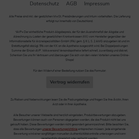
Datenschutz
AGB
Impressum
Alle Preise sind inkl. der gestzlichen MwSt. Preisänderungen und Irrtum vorbehalten. Die Lieferung
erfolgt nur innerhalb von Deutschland.
*AVP= Der einheitliche Produkt-Abgabepreis, der für den Ausnahmefall der Abgabe und
Abrechnung zu Lasten der gesetzlichen Krankenkassen (KK) vom Hersteller gegenüber der
Informationsstelle für Arzneispezialitäten GmbH (IFA) gem. § III 1, S. 2 AMG anzugeben ist und im
Erstattungsfall abzügl. 5% von der KK an die Apotheke ausgezahlt wird. Bei Doppelpackungen
Summe der Einzel-AVP. Volksversand Versandapotheke liefert schnell, zuverlässig und diskret.
Schenken Sie uns Ihr Vertrauen und überzeugen Sie sich von den vielen Vorteilen unseres Online-
Shops!
Für den Widerruf einer Bestellung nutzen Sie das Formular:
Vertrag widerrufen
Zu Risiken und Nebenwirkungen lesen Sie die Packungsbeilage und fragen Sie Ihre Ärztin, Ihren
Arzt oder in Ihrer Apotheke.
Alle Besucher unserer Webseite sind herzlich eingeladen, Produktbewertungen abzugeben.
Bewertungen können auch von Personen abgegeben werden, die das Produkt nicht bei uns
gekauft haben. Diese Bewertungen werden nicht gesondert gekennzeichnet. Bitte beachten Sie,
dass alle Bewertungen
unserer Bewertungsrichtlinie
entsprechen müssen. Jede eingehende
Bewertung wird einer sorgfältigen manuellen Authentizitätskontrolle unterzogen und kann
gegebenfalls abgelehnt oder gelöscht werden.