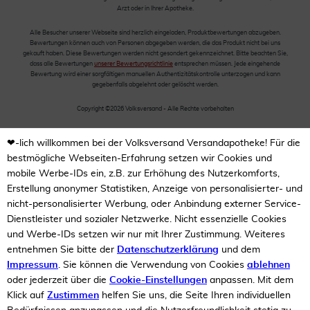
Arzt oder in Ihrer Apotheke.
Alle Besucher unserer Webseite sind herzlich eingeladen, Produktbewertungen abzugeben.
Bewertungen können auch von Personen abgegeben werden, die das Produkt nicht bei uns
gekauft haben. Diese Bewertungen werden nicht gesondert gekennzeichnet. Bitte beachten Sie,
dass alle Bewertungen
unserer Bewertungsrichtlinie
entsprechen müssen. Jede eingehende
Bewertung wird einer sorgfältigen manuellen Authentizitätskontrolle unterzogen und kann
gegebenfalls abgelehnt oder gelöscht werden.
Copyright ©2026 Volksversand - Alle Rechte vorbehalten
❤-lich willkommen bei der Volksversand Versandapotheke! Für die
bestmögliche Webseiten-Erfahrung setzen wir Cookies und
mobile Werbe-IDs ein, z.B. zur Erhöhung des Nutzerkomforts,
Erstellung anonymer Statistiken, Anzeige von personalisierter- und
nicht-personalisierter Werbung, oder Anbindung externer Service-
Dienstleister und sozialer Netzwerke. Nicht essenzielle Cookies
und Werbe-IDs setzen wir nur mit Ihrer Zustimmung. Weiteres
entnehmen Sie bitte der
Datenschutzerklärung
und dem
Impressum
. Sie können die Verwendung von Cookies
ablehnen
oder jederzeit über die
Cookie-Einstellungen
anpassen. Mit dem
Klick auf
Zustimmen
helfen Sie uns, die Seite Ihren individuellen