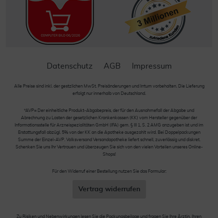
Datenschutz
AGB
Impressum
Alle Preise sind inkl. der gestzlichen MwSt. Preisänderungen und Irrtum vorbehalten. Die Lieferung
erfolgt nur innerhalb von Deutschland.
*AVP= Der einheitliche Produkt-Abgabepreis, der für den Ausnahmefall der Abgabe und
Abrechnung zu Lasten der gesetzlichen Krankenkassen (KK) vom Hersteller gegenüber der
Informationsstelle für Arzneispezialitäten GmbH (IFA) gem. § III 1, S. 2 AMG anzugeben ist und im
Erstattungsfall abzügl. 5% von der KK an die Apotheke ausgezahlt wird. Bei Doppelpackungen
Summe der Einzel-AVP. Volksversand Versandapotheke liefert schnell, zuverlässig und diskret.
Schenken Sie uns Ihr Vertrauen und überzeugen Sie sich von den vielen Vorteilen unseres Online-
Shops!
Für den Widerruf einer Bestellung nutzen Sie das Formular:
Vertrag widerrufen
Zu Risiken und Nebenwirkungen lesen Sie die Packungsbeilage und fragen Sie Ihre Ärztin, Ihren