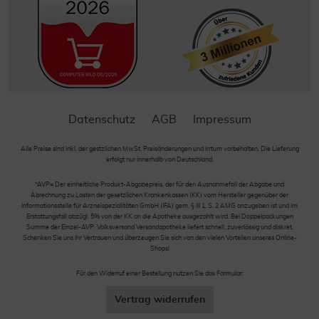
Datenschutz
AGB
Impressum
Alle Preise sind inkl. der gestzlichen MwSt. Preisänderungen und Irrtum vorbehalten. Die Lieferung
erfolgt nur innerhalb von Deutschland.
*AVP= Der einheitliche Produkt-Abgabepreis, der für den Ausnahmefall der Abgabe und
Abrechnung zu Lasten der gesetzlichen Krankenkassen (KK) vom Hersteller gegenüber der
Informationsstelle für Arzneispezialitäten GmbH (IFA) gem. § III 1, S. 2 AMG anzugeben ist und im
Erstattungsfall abzügl. 5% von der KK an die Apotheke ausgezahlt wird. Bei Doppelpackungen
Summe der Einzel-AVP. Volksversand Versandapotheke liefert schnell, zuverlässig und diskret.
Schenken Sie uns Ihr Vertrauen und überzeugen Sie sich von den vielen Vorteilen unseres Online-
Shops!
Für den Widerruf einer Bestellung nutzen Sie das Formular:
Vertrag widerrufen