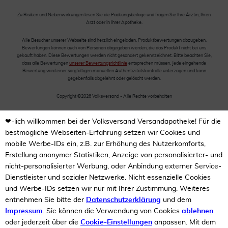
Zu Risiken und Nebenwirkungen lesen Sie die Packungsbeilage und fragen Sie Ihre Ärztin, Ihren
Arzt oder in Ihrer Apotheke.
Alle Besucher unserer Webseite sind herzlich eingeladen, Produktbewertungen abzugeben.
Bewertungen können auch von Personen abgegeben werden, die das Produkt nicht bei uns
gekauft haben. Diese Bewertungen werden nicht gesondert gekennzeichnet. Bitte beachten Sie,
dass alle Bewertungen
unserer Bewertungsrichtlinie
entsprechen müssen. Jede eingehende
Bewertung wird einer sorgfältigen manuellen Authentizitätskontrolle unterzogen und kann
gegebenfalls abgelehnt oder gelöscht werden.
Copyright ©2026 Volksversand - Alle Rechte vorbehalten
❤-lich willkommen bei der Volksversand Versandapotheke! Für die
bestmögliche Webseiten-Erfahrung setzen wir Cookies und
mobile Werbe-IDs ein, z.B. zur Erhöhung des Nutzerkomforts,
Erstellung anonymer Statistiken, Anzeige von personalisierter- und
nicht-personalisierter Werbung, oder Anbindung externer Service-
Dienstleister und sozialer Netzwerke. Nicht essenzielle Cookies
und Werbe-IDs setzen wir nur mit Ihrer Zustimmung. Weiteres
entnehmen Sie bitte der
Datenschutzerklärung
und dem
Impressum
. Sie können die Verwendung von Cookies
ablehnen
oder jederzeit über die
Cookie-Einstellungen
anpassen. Mit dem