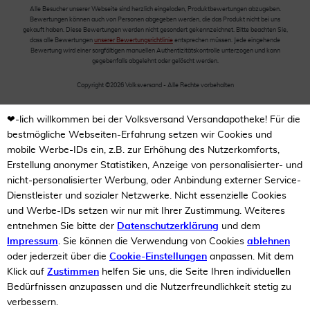
Alle Besucher unserer Webseite sind herzlich eingeladen, Produktbewertungen abzugeben.
Bewertungen können auch von Personen abgegeben werden, die das Produkt nicht bei uns
gekauft haben. Diese Bewertungen werden nicht gesondert gekennzeichnet. Bitte beachten Sie,
dass alle Bewertungen
unserer Bewertungsrichtlinie
entsprechen müssen. Jede eingehende
Bewertung wird einer sorgfältigen manuellen Authentizitätskontrolle unterzogen und kann
gegebenfalls abgelehnt oder gelöscht werden.
Copyright ©2026 Volksversand - Alle Rechte vorbehalten
❤-lich willkommen bei der Volksversand Versandapotheke! Für die
bestmögliche Webseiten-Erfahrung setzen wir Cookies und
mobile Werbe-IDs ein, z.B. zur Erhöhung des Nutzerkomforts,
Erstellung anonymer Statistiken, Anzeige von personalisierter- und
nicht-personalisierter Werbung, oder Anbindung externer Service-
Dienstleister und sozialer Netzwerke. Nicht essenzielle Cookies
und Werbe-IDs setzen wir nur mit Ihrer Zustimmung. Weiteres
entnehmen Sie bitte der
Datenschutzerklärung
und dem
Impressum
. Sie können die Verwendung von Cookies
ablehnen
oder jederzeit über die
Cookie-Einstellungen
anpassen. Mit dem
Klick auf
Zustimmen
helfen Sie uns, die Seite Ihren individuellen
Bedürfnissen anzupassen und die Nutzerfreundlichkeit stetig zu
verbessern.