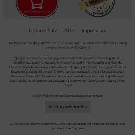
Datenschutz
AGB
Impressum
Alle Preise sind inkl. der gestzlichen MwSt. Preisänderungen und Irrtum vorbehalten. Die Lieferung
erfolgt nur innerhalb von Deutschland.
*AVP= Der einheitliche Produkt-Abgabepreis, der für den Ausnahmefall der Abgabe und
Abrechnung zu Lasten der gesetzlichen Krankenkassen (KK) vom Hersteller gegenüber der
Informationsstelle für Arzneispezialitäten GmbH (IFA) gem. § III 1, S. 2 AMG anzugeben ist und im
Erstattungsfall abzügl. 5% von der KK an die Apotheke ausgezahlt wird. Bei Doppelpackungen
Summe der Einzel-AVP. Volksversand Versandapotheke liefert schnell, zuverlässig und diskret.
Schenken Sie uns Ihr Vertrauen und überzeugen Sie sich von den vielen Vorteilen unseres Online-
Shops!
Für den Widerruf einer Bestellung nutzen Sie das Formular:
Vertrag widerrufen
Zu Risiken und Nebenwirkungen lesen Sie die Packungsbeilage und fragen Sie Ihre Ärztin, Ihren
Arzt oder in Ihrer Apotheke.