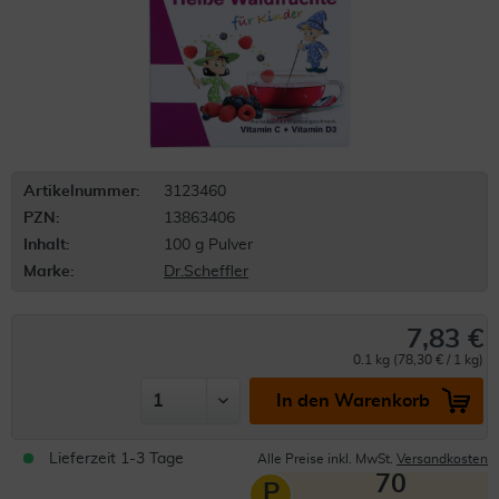
Artikelnummer:
3123460
PZN:
13863406
Inhalt:
100 g Pulver
Marke:
Dr.Scheffler
7,83 €
0.1 kg (78,30 € / 1 kg)
In den Warenkorb
Lieferzeit 1-3 Tage
Alle Preise inkl. MwSt.
Versandkosten
70
P