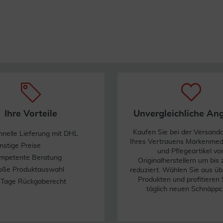
Ihre Vorteile
Unvergleichliche An
Kaufen Sie bei der Versand
hnelle Lieferung mit DHL
Ihres Vertrauens Markenme
nstige Preise
und Pflegeartikel vo
mpetente Beratung
Originalherstellern um bis
oße Produktauswahl
reduziert. Wählen Sie aus üb
Produkten und profitieren 
 Tage Rückgaberecht
täglich neuen Schnäppc