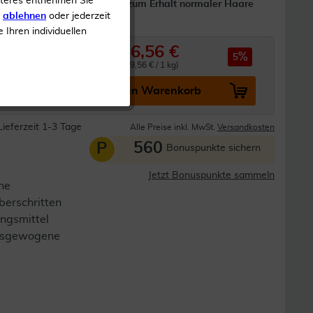
iteres entnehmen Sie
Zink trägt zum Erhalt normaler Haare
s
ablehnen
oder jederzeit
bei
e Ihren individuellen
56,56 €
59,90 €
5
0.315 kg (179,56 € / 1 kg)
In den Warenkorb
Lieferzeit 1-3 Tage
Alle Preise inkl. MwSt.
Versandkosten
560
P
Bonuspunkte sichern
Jetzt Bonuspunkte sammeln
ne
berschritten
ngsmittel
 ausgewogene