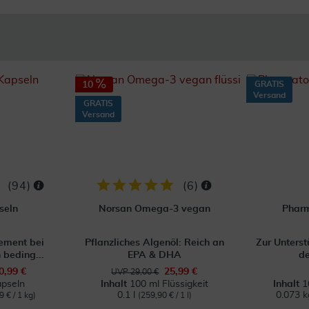
10
GRATIS
Versand
GRATIS
Versand
(
94
)
(
6
)
seln
Norsan Omega-3 vegan
Pharm
ment bei
Pflanzliches Algenöl: Reich an
Zur Unterst
 beding...
EPA & DHA
de
0,99 €
25,99 €
UVP 29,00 €
pseln
Inhalt
100 ml Flüssigkeit
Inhalt
1
0.1 l
0.073 
9 € / 1 kg)
(259,90 € / 1 l)