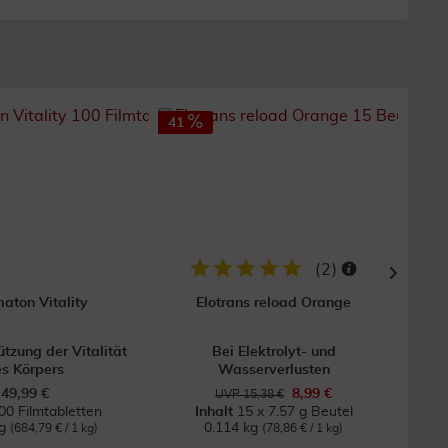
41
25
(
2
)
aton Vitality
Elotrans reload Orange
ützung der Vitalität
Bei Elektrolyt- und
Bei 
s Körpers
Wasserverlusten
49,99 €
8,99 €
UVP 15,38 €
00 Filmtabletten
Inhalt
15 x 7.57 g Beutel
kg
0.114 kg
0
(684,79 € / 1 kg)
(78,86 € / 1 kg)