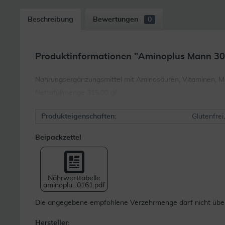
Beschreibung
Bewertungen
0
Produktinformationen "Aminoplus Mann 30 
Nahrungsergänzungsmittel mit Aminosäuren, Vitaminen, 
Nettofüllmenge 315,00 g/
Produkteigenschaften:
Glutenfrei
Beipackzettel
Nährwerttabelle
aminoplu...0161.pdf
Die angegebene empfohlene Verzehrmenge darf nicht übers
Hersteller: