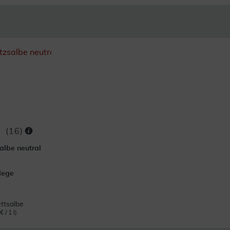
(
16
)
lbe neutral
lege
ttsalbe
 / 1 l)