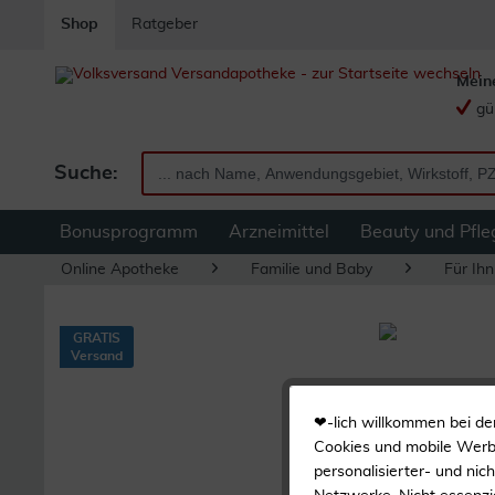
Shop
Ratgeber
Mein
gü
Suche:
Bonusprogramm
Arzneimittel
Beauty und Pfle
Online Apotheke
Familie und Baby
Für Ihn
GRATIS
Versand
❤-lich willkommen bei de
Cookies und mobile Werbe
personalisierter- und nic