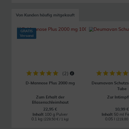
Von Kunden häufig mitgekauft
GRATIS
Versand
(
2
)
D-Mannose Plus 2000 mg
Deumavan Schutzsa
Tube
Zum Erhalt der
Zur Intimpf
Blasenschleimhaut
22,95 €
10,99 €
Inhalt
100 g Pulver
Inhalt
50 ml Fe
0.1 kg
0.05 l
(229,50 € / 1 kg)
(219,80 €