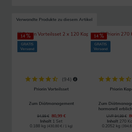
Verwandte Produkte zu diesem Artikel
14
14
GRATIS
GRATIS
Versand
Versand
(
94
)
Priorin Vorteilsset
Priorin Kap
Zum Diätmanagement
Zum Diätmanage
hormonell erblich
80,99 €
8
94,99 €
UVP 94,99 €
Inhalt
1 Set
Inhalt
270 Ka
0.188 kg
0.2052 kg
(430,80 € / 1 kg)
(394,6