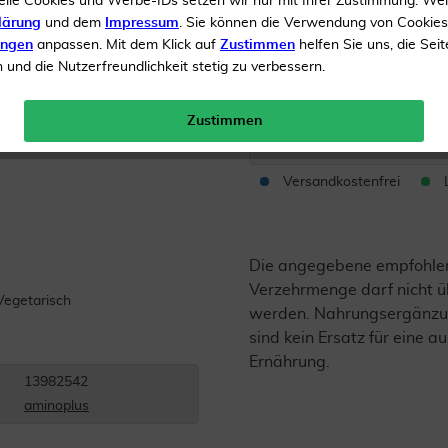
elle Cookies und Werbe-IDs setzen wir nur mit Ihrer Zustimmung. We
Vegetarisch
lärung
und dem
Impressum
. Sie können die Verwendung von Cookie
ungen
anpassen. Mit dem Klick auf
Zustimmen
helfen Sie uns, die Seit
und die Nutzerfreundlichkeit stetig zu verbessern.
Inhalt
30 Pulver
UVP 
Zustimmen
Menge:
Versandkostenfrei
Die angegebene empfohle
Verzehrmenge darf nicht ü
werden. Nahrungsergänzu
sind kein Ersatz für eine
Ernährung.
13982542
aminoplus