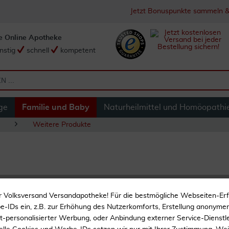
Jetzt Bonuspunkte sammeln &
e Online Apotheke
nstig
schnell
kompetent
ge
Familie und Baby
Naturheilmittel und Homöopathi
Weitere Produkte
Aminoplus Mann 30
r Volksversand Versandapotheke! Für die bestmögliche Webseiten-Er
-IDs ein, z.B. zur Erhöhung des Nutzerkomforts, Erstellung anonymer 
Nur 1 x täglich
ht-personalisierter Werbung, oder Anbindung externer Service-Dienstle
Glutenfrei