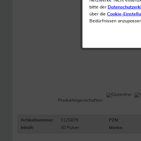
Netzwerke. Nicht essenzi
bitte der
Datenschutzerk
über die
Cookie-Einstell
Bedürfnissen anzupassen 
Produkteigenschaften:
Artikelnummer:
3125879
PZN:
Inhalt:
30 Pulver
Marke: