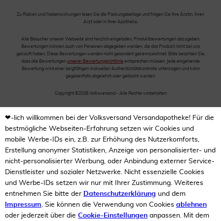
Zu Risiken und Nebenwirkungen lesen Sie die Packungsbeilage und fragen Sie Ihre Ärztin, Ihren
Arzt oder in Ihrer Apotheke.
Alle Besucher unserer Webseite sind herzlich eingeladen, Produktbewertungen abzugeben.
Bewertungen können auch von Personen abgegeben werden, die das Produkt nicht bei uns
gekauft haben. Diese Bewertungen werden nicht gesondert gekennzeichnet. Bitte beachten Sie,
dass alle Bewertungen
unserer Bewertungsrichtlinie
entsprechen müssen. Jede eingehende
Bewertung wird einer sorgfältigen manuellen Authentizitätskontrolle unterzogen und kann
gegebenfalls abgelehnt oder gelöscht werden.
Copyright ©2026 Volksversand - Alle Rechte vorbehalten
❤-lich willkommen bei der Volksversand Versandapotheke! Für die
bestmögliche Webseiten-Erfahrung setzen wir Cookies und
mobile Werbe-IDs ein, z.B. zur Erhöhung des Nutzerkomforts,
Erstellung anonymer Statistiken, Anzeige von personalisierter- und
nicht-personalisierter Werbung, oder Anbindung externer Service-
Dienstleister und sozialer Netzwerke. Nicht essenzielle Cookies
und Werbe-IDs setzen wir nur mit Ihrer Zustimmung. Weiteres
entnehmen Sie bitte der
Datenschutzerklärung
und dem
Impressum
. Sie können die Verwendung von Cookies
ablehnen
oder jederzeit über die
Cookie-Einstellungen
anpassen. Mit dem