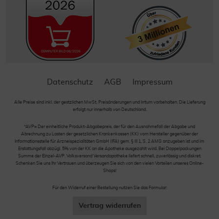
Datenschutz
AGB
Impressum
Alle Preise sind inkl. der gestzlichen MwSt. Preisänderungen und Irrtum vorbehalten. Die Lieferung
erfolgt nur innerhalb von Deutschland.
*AVP= Der einheitliche Produkt-Abgabepreis, der für den Ausnahmefall der Abgabe und
Abrechnung zu Lasten der gesetzlichen Krankenkassen (KK) vom Hersteller gegenüber der
Informationsstelle für Arzneispezialitäten GmbH (IFA) gem. § III 1, S. 2 AMG anzugeben ist und im
Erstattungsfall abzügl. 5% von der KK an die Apotheke ausgezahlt wird. Bei Doppelpackungen
Summe der Einzel-AVP. Volksversand Versandapotheke liefert schnell, zuverlässig und diskret.
Schenken Sie uns Ihr Vertrauen und überzeugen Sie sich von den vielen Vorteilen unseres Online-
Shops!
Für den Widerruf einer Bestellung nutzen Sie das Formular:
Vertrag widerrufen