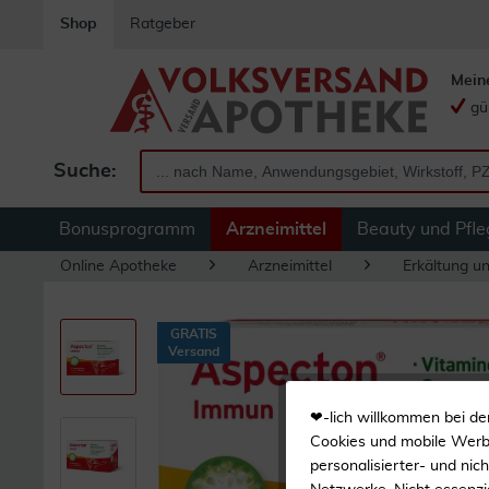
Shop
Ratgeber
Mein
gü
Suche:
Bonusprogramm
Arzneimittel
Beauty und Pfle
Online Apotheke
Arzneimittel
Erkältung u
GRATIS
Versand
❤-lich willkommen bei de
Cookies und mobile Werbe
personalisierter- und nic