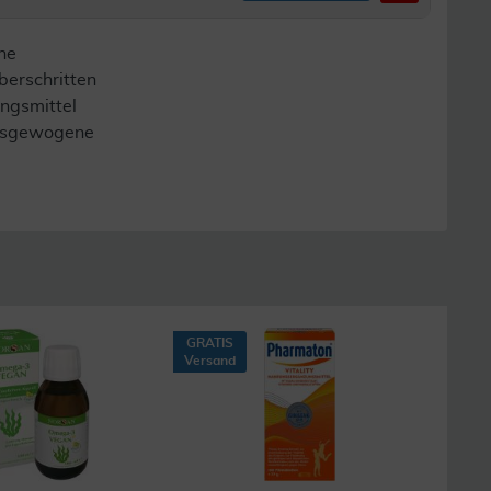
ne
berschritten
ngsmittel
 ausgewogene
GRATIS
41
Versand