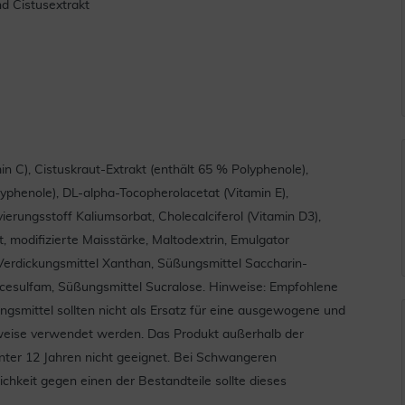
d Cistusextrakt
 C), Cistuskraut-Extrakt (enthält 65 % Polyphenole),
phenole), DL-alpha-Tocopherolacetat (Vitamin E),
ierungsstoff Kaliumsorbat, Cholecalciferol (Vitamin D3),
, modifizierte Maisstärke, Maltodextrin, Emulgator
 Verdickungsmittel Xanthan, Süßungsmittel Saccharin-
cesulfam, Süßungsmittel Sucralose. Hinweise: Empfohlene
smittel sollten nicht als Ersatz für eine ausgewogene und
eise verwendet werden. Das Produkt außerhalb der
nter 12 Jahren nicht geeignet. Bei Schwangeren
chkeit gegen einen der Bestandteile sollte dieses