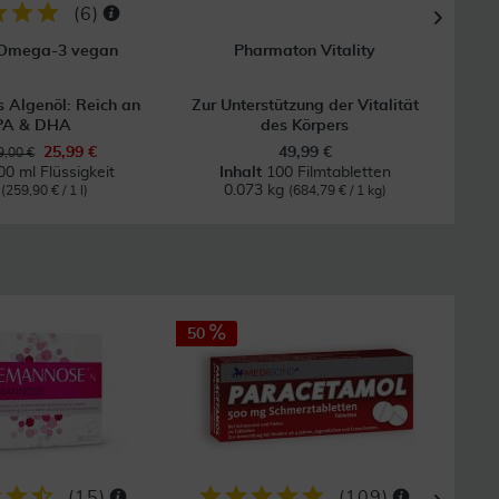
(
6
)
 Omega-3 vegan
Pharmaton Vitality
s Algenöl: Reich an
Zur Unterstützung der Vitalität
PA & DHA
des Körpers
25,99 €
49,99 €
,00 €
00 ml Flüssigkeit
Inhalt
100 Filmtabletten
l
0.073 kg
(259,90 € / 1 l)
(684,79 € / 1 kg)
50
29
GRAT
Vers
(
15
)
(
109
)