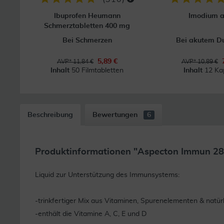
Ibuprofen Heumann
Imodium a
Schmerztabletten 400 mg
Bei Schmerzen
Bei akutem Du
5,89 €
AVP* 11,84 €
AVP* 10,89 €
Inhalt
50 Filmtabletten
Inhalt
12 Ka
Beschreibung
Bewertungen
6
Produktinformationen "Aspecton Immun 28
Liquid zur Unterstützung des Immunsystems:
-trinkfertiger Mix aus Vitaminen, Spurenelementen & natürl
-enthält die Vitamine A, C, E und D