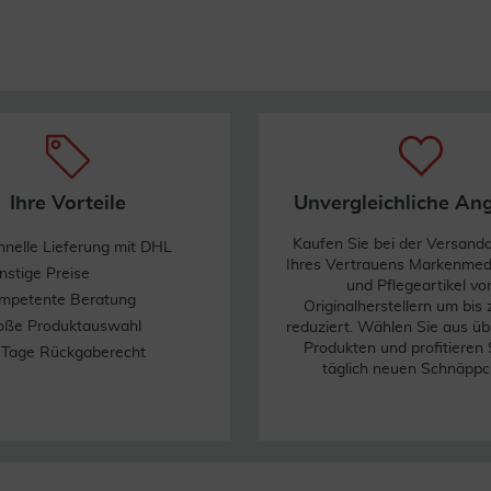
Ihre Vorteile
Unvergleichliche An
Kaufen Sie bei der Versand
hnelle Lieferung mit DHL
Ihres Vertrauens Markenme
nstige Preise
und Pflegeartikel vo
mpetente Beratung
Originalherstellern um bis
oße Produktauswahl
reduziert. Wählen Sie aus üb
Produkten und profitieren 
 Tage Rückgaberecht
täglich neuen Schnäppc