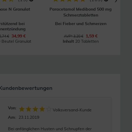
ose N Granulat
Paracetamol Medibond 500 mg
Schmerztabletten
rstützend bei
Bei Fieber und Schmerzen
enentzündung
34,99 €
1,59 €
,74 €
AVP* 3,20 €
 Beutel Granulat
Inhalt
20 Tabletten
I
Kundenbewertungen
Von:
Volksversand-Kunde
Am:
23.11.2019
Bei anfänglichen Husten und Schnupfen der