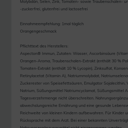
Molybdän, Selen, Zink, Tomaten- sowie Traubenschalen- un
-zuckerfrei, glutenfrei und lactosefrei
Einnahmeempfehlung: 1mal täglich
Orangengeschmack
Pflichttext des Herstellers:
Aspecton® Immun, Zutaten: Wasser, Ascorbinsäure (Vitamin
Orangen-Aroma, Traubenschalen-Extrakt (enthält 30 % Poly
Tomaten-Extrakt (enthält 10 % Lycopin), Zinksulfat, Konserv
Retinylacetat (Vitamin A), Natriummolybdat, Natriumselenat
Zuckerester von Speisefettsäuren, Emulgator Sojalecithin,
Natrium, Süßungsmittel Natriumcyclamat, Süßungsmittel A
Tagesverzehrmenge nicht überschreiten. Nahrungsergänzung
abwechslungsreiche Ernährung und eine gesunde Lebensw
Reichweite von kleinen Kindern aufbewahren. Für Kinder u
Rücksprache mit dem Arzt. Bei einer bekannten Unverträgli