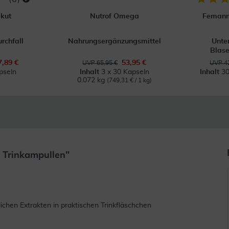
kut
Nutrof Omega
Femann
rchfall
Nahrungsergänzungsmittel
Unte
Blas
7,89 €
53,95 €
UVP 65,95 €
UVP 42
pseln
Inhalt
3 x 30 Kapseln
Inhalt
30
0.072 kg
(749,31 € / 1 kg)
 Trinkampullen"
ichen Extrakten in praktischen Trinkfläschchen