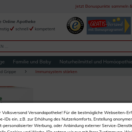
Jetzt Bonuspunkte sammeln &
e Online Apotheke
nstig
schnell
kompetent
ge
Familie und Baby
Naturheilmittel und Homöopathi
nd Grippe
Immunsystem stärken
Aspecton Immun 2
r Volksversand Versandapotheke! Für die bestmögliche Webseiten-Er
-IDs ein, z.B. zur Erhöhung des Nutzerkomforts, Erstellung anonymer 
Nahrungsergänzungsmitt
ht-personalisierter Werbung, oder Anbindung externer Service-Dienstle
Mit Orangengeschmack