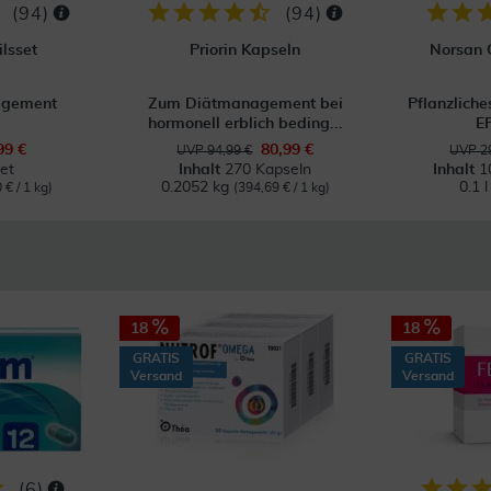
(
94
)
(
94
)
ilsset
Priorin Kapseln
Norsan
agement
Zum Diätmanagement bei
Pflanzliche
hormonell erblich beding...
E
99 €
80,99 €
UVP 94,99 €
UVP 29
et
Inhalt
270 Kapseln
Inhalt
1
0.2052 kg
0.1 
 € / 1 kg)
(394,69 € / 1 kg)
18
18
GRATIS
GRATIS
Versand
Versand
(
6
)