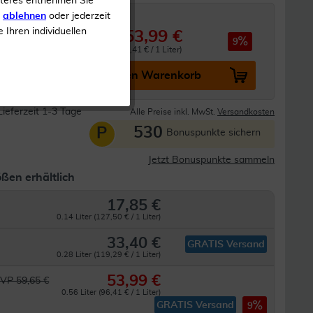
iteres entnehmen Sie
s
ablehnen
oder jederzeit
e Ihren individuellen
53,99 €
59,65 €
9
0.56 Liter (96,41 € / 1 Liter)
In den Warenkorb
Lieferzeit 1-3 Tage
Alle Preise inkl. MwSt.
Versandkosten
530
P
Bonuspunkte sichern
Jetzt Bonuspunkte sammeln
ßen erhältlich
17,85 €
0.14 Liter (127,50 € / 1 Liter)
33,40 €
GRATIS Versand
0.28 Liter (119,29 € / 1 Liter)
53,99 €
VP 59,65 €
0.56 Liter (96,41 € / 1 Liter)
GRATIS Versand
9