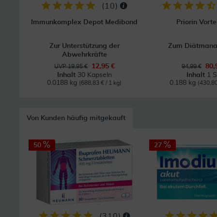
(
10
)
Immunkomplex Depot Medibond
Priorin Vorte
Zur Unterstützung der
Zum Diätman
Abwehrkräfte
12,95 €
80,
UVP 19,95 €
94,99 €
Inhalt
30 Kapseln
Inhalt
1 S
0.0188 kg
0.188 kg
(688,83 € / 1 kg)
(430,80
Von Kunden häufig mitgekauft
50
27
(
310
)