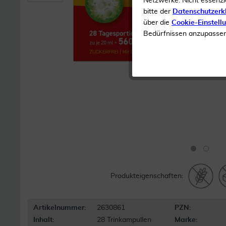
Netzwerke. Nicht essenzi
bitte der
Datenschutzerk
über die
Cookie-Einstell
Bedürfnissen anzupassen 
Produkteigenschaften:
Artikelnummer:
2630861
PZN:
Inhalt:
28 Trinkampullen
Marke: