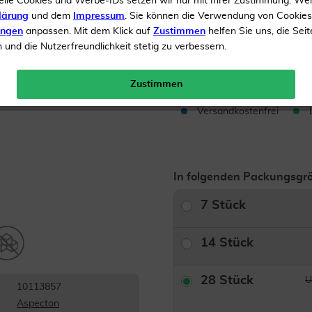
elle Cookies und Werbe-IDs setzen wir nur mit Ihrer Zustimmung. We
lärung
und dem
Impressum
. Sie können die Verwendung von Cookie
Inhalt
28 Trinkampullen
ungen
anpassen. Mit dem Klick auf
Zustimmen
helfen Sie uns, die Seit
UVP 
und die Nutzerfreundlichkeit stetig zu verbessern.
Menge:
Zustimmen
Versandkostenfrei
In folgenden Packungsgrö
7 Stück
14 Stück
28 Stück
U
10113857
Aspecton