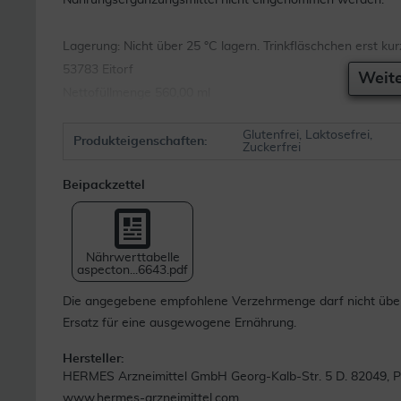
Nahrungsergänzungsmittel nicht eingenommen werden.
Lagerung: Nicht über 25 °C lagern. Trinkfläschchen erst 
53783 Eitorf
Weite
Nettofüllmenge 560,00 ml
Glutenfrei, Laktosefrei,
Produkteigenschaften:
Zuckerfrei
Beipackzettel
Nährwerttabelle
aspecton...6643.pdf
Die angegebene empfohlene Verzehrmenge darf nicht über
Ersatz für eine ausgewogene Ernährung.
Hersteller:
HERMES Arzneimittel GmbH Georg-Kalb-Str. 5 D. 82049, Pul
www.hermes-arzneimittel.com