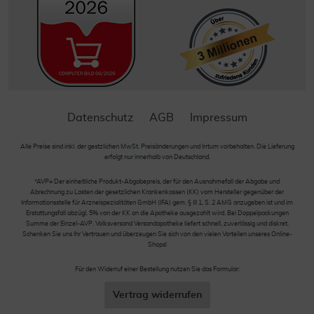
Datenschutz
AGB
Impressum
Alle Preise sind inkl. der gestzlichen MwSt. Preisänderungen und Irrtum vorbehalten. Die Lieferung
erfolgt nur innerhalb von Deutschland.
*AVP= Der einheitliche Produkt-Abgabepreis, der für den Ausnahmefall der Abgabe und
Abrechnung zu Lasten der gesetzlichen Krankenkassen (KK) vom Hersteller gegenüber der
Informationsstelle für Arzneispezialitäten GmbH (IFA) gem. § III 1, S. 2 AMG anzugeben ist und im
Erstattungsfall abzügl. 5% von der KK an die Apotheke ausgezahlt wird. Bei Doppelpackungen
Summe der Einzel-AVP. Volksversand Versandapotheke liefert schnell, zuverlässig und diskret.
Schenken Sie uns Ihr Vertrauen und überzeugen Sie sich von den vielen Vorteilen unseres Online-
Shops!
Für den Widerruf einer Bestellung nutzen Sie das Formular:
Vertrag widerrufen