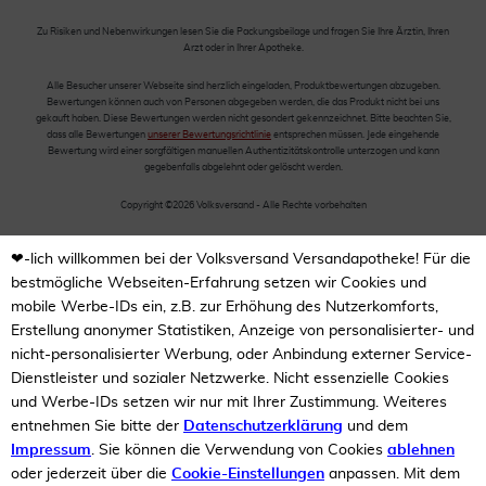
Zu Risiken und Nebenwirkungen lesen Sie die Packungsbeilage und fragen Sie Ihre Ärztin, Ihren
Arzt oder in Ihrer Apotheke.
Alle Besucher unserer Webseite sind herzlich eingeladen, Produktbewertungen abzugeben.
Bewertungen können auch von Personen abgegeben werden, die das Produkt nicht bei uns
gekauft haben. Diese Bewertungen werden nicht gesondert gekennzeichnet. Bitte beachten Sie,
dass alle Bewertungen
unserer Bewertungsrichtlinie
entsprechen müssen. Jede eingehende
Bewertung wird einer sorgfältigen manuellen Authentizitätskontrolle unterzogen und kann
gegebenfalls abgelehnt oder gelöscht werden.
Copyright ©2026 Volksversand - Alle Rechte vorbehalten
❤-lich willkommen bei der Volksversand Versandapotheke! Für die
bestmögliche Webseiten-Erfahrung setzen wir Cookies und
mobile Werbe-IDs ein, z.B. zur Erhöhung des Nutzerkomforts,
Erstellung anonymer Statistiken, Anzeige von personalisierter- und
nicht-personalisierter Werbung, oder Anbindung externer Service-
Dienstleister und sozialer Netzwerke. Nicht essenzielle Cookies
und Werbe-IDs setzen wir nur mit Ihrer Zustimmung. Weiteres
entnehmen Sie bitte der
Datenschutzerklärung
und dem
Impressum
. Sie können die Verwendung von Cookies
ablehnen
oder jederzeit über die
Cookie-Einstellungen
anpassen. Mit dem