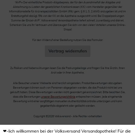
*AVP= Der einheitliche Produkt-Abgabepreis, der für den Ausnahmefall der Abgabe und
Abrechnung zu Lasten der gesetzlichen Krankenkassen (KK) vom Hersteller gegenüber der
Informationsstelle für Arzneispezialitäten GmbH (IFA) gem. § III 1, S. 2 AMG anzugeben ist und im
Erstattungsfall abzügl. 5% von der KK an die Apotheke ausgezahlt wird. Bei Doppelpackungen
Summe der Einzel-AVP. Volksversand Versandapotheke liefert schnell, zuverlässig und diskret.
Schenken Sie uns Ihr Vertrauen und überzeugen Sie sich von den vielen Vorteilen unseres Online-
Shops!
Für den Widerruf einer Bestellung nutzen Sie das Formular:
Vertrag widerrufen
Zu Risiken und Nebenwirkungen lesen Sie die Packungsbeilage und fragen Sie Ihre Ärztin, Ihren
Arzt oder in Ihrer Apotheke.
Alle Besucher unserer Webseite sind herzlich eingeladen, Produktbewertungen abzugeben.
Bewertungen können auch von Personen abgegeben werden, die das Produkt nicht bei uns
gekauft haben. Diese Bewertungen werden nicht gesondert gekennzeichnet. Bitte beachten Sie,
dass alle Bewertungen
unserer Bewertungsrichtlinie
entsprechen müssen. Jede eingehende
Bewertung wird einer sorgfältigen manuellen Authentizitätskontrolle unterzogen und kann
gegebenfalls abgelehnt oder gelöscht werden.
Copyright ©2026 Volksversand - Alle Rechte vorbehalten
❤-lich willkommen bei der Volksversand Versandapotheke! Für die