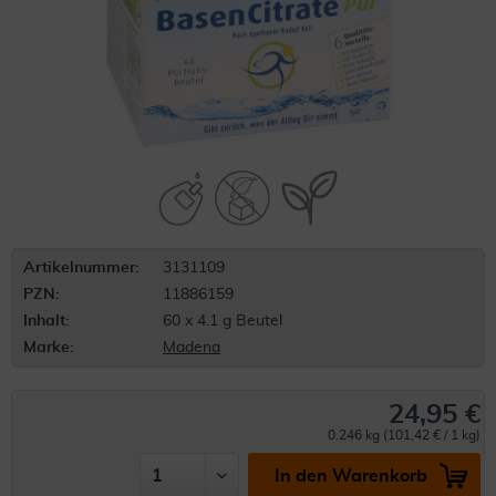
Artikelnummer:
3131109
PZN:
11886159
Inhalt:
60 x 4.1 g Beutel
Marke:
Madena
24,95 €
0.246 kg (101,42 € / 1 kg)
In den Warenkorb