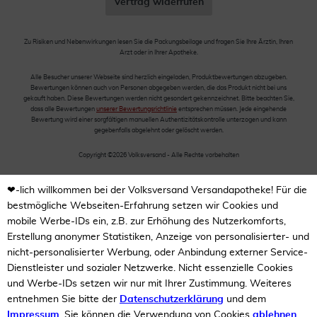
Vertrag widerrufen
Zu Risiken und Nebenwirkungen lesen Sie die Packungsbeilage und fragen Sie Ihre Ärztin, Ihren
Arzt oder in Ihrer Apotheke.
Alle Besucher unserer Webseite sind herzlich eingeladen, Produktbewertungen abzugeben.
Bewertungen können auch von Personen abgegeben werden, die das Produkt nicht bei uns
gekauft haben. Diese Bewertungen werden nicht gesondert gekennzeichnet. Bitte beachten Sie,
dass alle Bewertungen
unserer Bewertungsrichtlinie
entsprechen müssen. Jede eingehende
Bewertung wird einer sorgfältigen manuellen Authentizitätskontrolle unterzogen und kann
gegebenfalls abgelehnt oder gelöscht werden.
Copyright ©2026 Volksversand - Alle Rechte vorbehalten
❤-lich willkommen bei der Volksversand Versandapotheke! Für die
bestmögliche Webseiten-Erfahrung setzen wir Cookies und
mobile Werbe-IDs ein, z.B. zur Erhöhung des Nutzerkomforts,
Erstellung anonymer Statistiken, Anzeige von personalisierter- und
nicht-personalisierter Werbung, oder Anbindung externer Service-
Dienstleister und sozialer Netzwerke. Nicht essenzielle Cookies
und Werbe-IDs setzen wir nur mit Ihrer Zustimmung. Weiteres
entnehmen Sie bitte der
Datenschutzerklärung
und dem
Impressum
. Sie können die Verwendung von Cookies
ablehnen