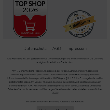
Datenschutz
AGB
Impressum
Alle Preise sind inkl. der gestzlichen MwSt. Preisänderungen und Irrtum vorbehalten. Die Lieferung
erfolgt nur innerhalb von Deutschland.
*AVP= Der einheitliche Produkt-Abgabepreis, der für den Ausnahmefall der Abgabe und
Abrechnung zu Lasten der gesetzlichen Krankenkassen (KK) vom Hersteller gegenüber der
Informationsstelle für Arzneispezialitäten GmbH (IFA) gem. § III 1, S. 2 AMG anzugeben ist und im
Erstattungsfall abzügl. 5% von der KK an die Apotheke ausgezahlt wird. Bei Doppelpackungen
Summe der Einzel-AVP. Volksversand Versandapotheke liefert schnell, zuverlässig und diskret.
Schenken Sie uns Ihr Vertrauen und überzeugen Sie sich von den vielen Vorteilen unseres Online-
Shops!
Für den Widerruf einer Bestellung nutzen Sie das Formular: