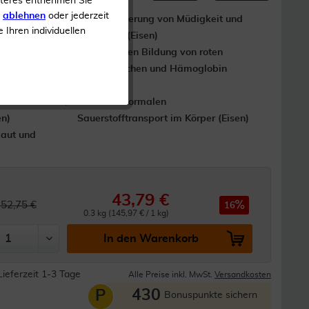
iteres entnehmen Sie
s
ablehnen
oder jederzeit
on des
Zur Verringerung von Müdigkeit und
e Ihren individuellen
sen)
Ermüdung (Eisen)
iven Funktion
Zur normalen Bildung von roten
Blutkörperchen und Hämoglobin
(Eisen)
Zu einem normalen
en)
Sauerstofftransport im Körper (Eisen)
Haut und
43,79 €
52,75 €
16
0.3 kg (145,97 € / 1 kg)
In den Warenkorb
Lieferzeit 1-3 Tage
Alle Preise inkl. MwSt.
Versandkosten
430
P
Bonuspunkte sichern