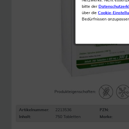
Netzwerke. Nicht essenzi
bitte der
Datenschutzerk
über die
Cookie-Einstell
Bedürfnissen anzupassen 
Produkteigenschaften:
Artikelnummer:
2213536
PZN:
Inhalt:
750 Tabletten
Marke: