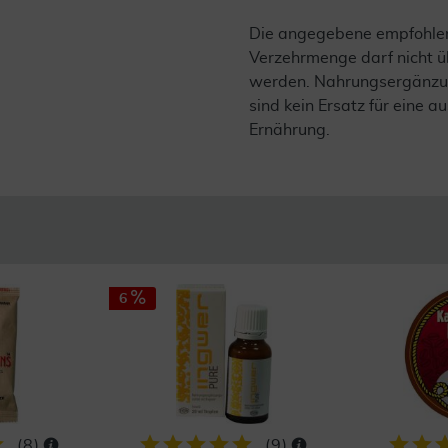
Die angegebene empfohle
Verzehrmenge darf nicht ü
werden. Nahrungsergänzu
sind kein Ersatz für eine
Ernährung.
6
(
8
)
(
9
)