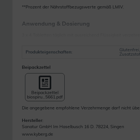
**Prozent der Nährstoffbezugswerte gemäß LMIV.
Anwendung & Dosierung
3 x 4 Tabletten täglich mit ausreichend Flüssigkeit verzehre
Glutenfrei
Produkteigenschaften:
Zusatzsto
Beipackzettel
Beipackzettel
biospiru...5661.pdf
Die angegebene empfohlene Verzehrmenge darf nicht übers
Hersteller:
Sanatur GmbH Im Haselbusch 16 D. 78224, Singen
www.kyberg.de