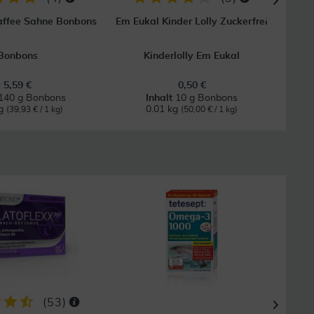
Kaffee Sahne Bonbons
Em Eukal Kinder Lolly Zuckerfrei
Mur
Bonbons
Kinderlolly Em Eukal
5,59 €
0,50 €
140 g Bonbons
Inhalt
10 g Bonbons
kg
0.01 kg
(39,93 € / 1 kg)
(50,00 € / 1 kg)
34
(
53
)