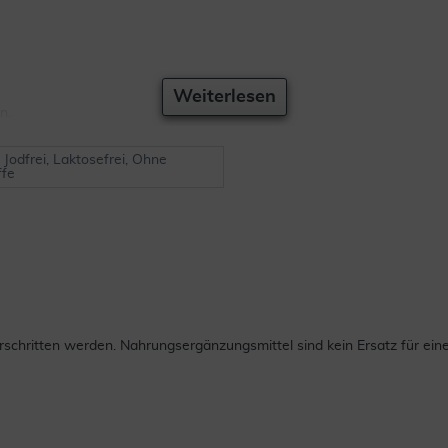
Weiterlesen
n.
, Jodfrei, Laktosefrei, Ohne
ffe
chritten werden. Nahrungsergänzungsmittel sind kein Ersatz für ei