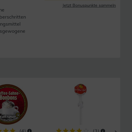
Jetzt Bonuspunkte sammeln
ne
berschritten
ngsmittel
 ausgewogene
29
(
4
)
(
3
)