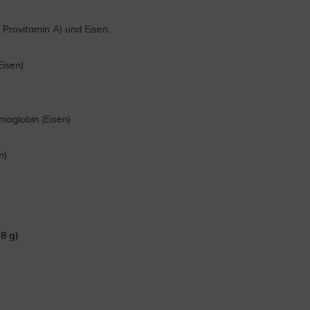
 Provitamin A) und Eisen.
Eisen)
moglobin (Eisen)
n)
8 g)