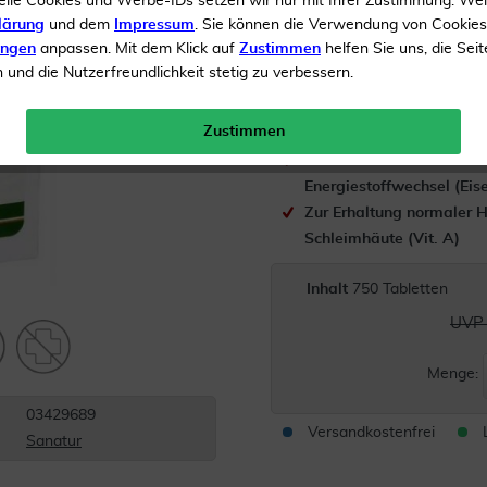
elle Cookies und Werbe-IDs setzen wir nur mit Ihrer Zustimmung. We
lärung
und dem
Impressum
. Sie können die Verwendung von Cookie
Zu einer normalen Funkti
ungen
anpassen. Mit dem Klick auf
Zustimmen
helfen Sie uns, die Seit
Immunsystems (Vit. A, Ei
und die Nutzerfreundlichkeit stetig zu verbessern.
Zu einer normalen kognit
(Eisen)
Zustimmen
Zu einem normalen
Energiestoffwechsel (Eis
Zur Erhaltung normaler 
Schleimhäute (Vit. A)
Inhalt
750 Tabletten
UVP 
Menge:
03429689
Versandkostenfrei
Sanatur