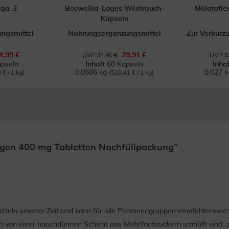
ega-3
Boswellia-Loges Weihrauch-
Melatofle
Kapseln
ngsmittel
Nahrungsergänzungsmittel
Zur Verkürzu
4,99 €
29,91 €
UVP 31,90 €
UVP 32
pseln
Inhalt
60 Kapseln
Inha
0.0586 kg
0.027 
 € / 1 kg)
(510,41 € / 1 kg)
lgen 400 mg Tabletten Nachfüllpackung"
tteln unserer Zeit und kann für alle Personengruppen empfehlenswert 
lich von einer hauchdünnen Schicht aus Mehrfachzuckern umhüllt sind, z