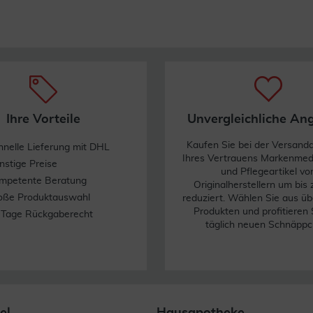
Ihre Vorteile
Unvergleichliche An
Kaufen Sie bei der Versand
hnelle Lieferung mit DHL
Ihres Vertrauens Markenme
nstige Preise
und Pflegeartikel vo
mpetente Beratung
Originalherstellern um bis
oße Produktauswahl
reduziert. Wählen Sie aus üb
Produkten und profitieren 
 Tage Rückgaberecht
täglich neuen Schnäppc