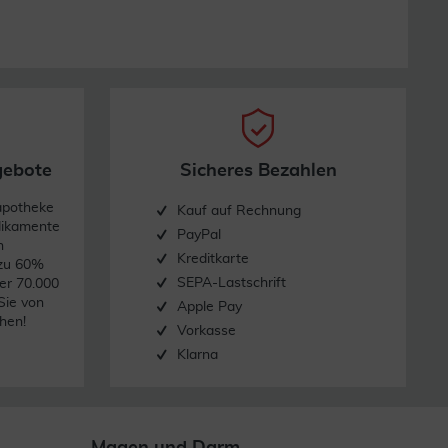
gebote
Sicheres Bezahlen
apotheke
Kauf auf Rechnung
dikamente
PayPal
n
Kreditkarte
 zu 60%
SEPA-Lastschrift
er 70.000
Sie von
Apple Pay
hen!
Vorkasse
Klarna