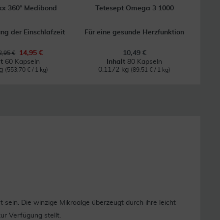
xx 360° Medibond
Tetesept Omega 3 1000
ng der Einschlafzeit
Für eine gesunde Herzfunktion
14,95 €
10,49 €
,95 €
lt
60 Kapseln
Inhalt
80 Kapseln
kg
0.1172 kg
(553,70 € / 1 kg)
(89,51 € / 1 kg)
sein. Die winzige Mikroalge überzeugt durch ihre leicht
ur Verfügung stellt.