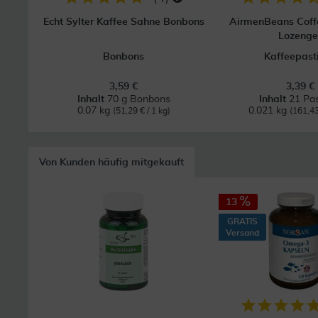
Echt Sylter Kaffee Sahne Bonbons
AirmenBeans Coff
Lozenge
Bonbons
Kaffeepasti
3,59 €
3,39 €
Inhalt
70 g Bonbons
Inhalt
21 Pas
0.07 kg
0.021 kg
(51,29 € / 1 kg)
(161,43
Von Kunden häufig mitgekauft
13
GRATIS
Versand