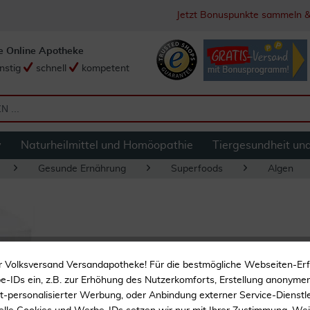
Jetzt Bonuspunkte sammeln &
e Online Apotheke
nstig
schnell
kompetent
y
Naturheilmittel und Homöopathie
Tiergesundheit un
Gesunde Ernährung
Superfoods
Algen
Biospirulina Mikr
r Volksversand Versandapotheke! Für die bestmögliche Webseiten-Er
Nachfüllpackung
-IDs ein, z.B. zur Erhöhung des Nutzerkomforts, Erstellung anonymer 
ht-personalisierter Werbung, oder Anbindung externer Service-Dienstle