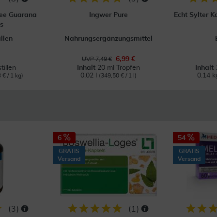
ee Guarana
Ingwer Pure
Echt Sylter 
s
llen
Nahrungsergänzungsmittel
6,99 €
UVP 7,49 €
tillen
Inhalt
20 ml Tropfen
Inhalt
0.02 l
0.14 
 € / 1 kg)
(349,50 € / 1 l)
6
54
GRATIS
GRATIS
Versand
Versand
(
3
)
(
1
)