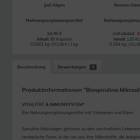
Jod Algen
Norsan Om
Nahrungsergänzungsmittel
Nahrungsergänzu
14,95 €
2
UVP 29,00 €
Inhalt
90 Kapseln
Inhalt
120 Ka
0.0261 kg
0.164 kg
(572,80 € / 1 kg)
(152,38
Beschreibung
Bewertungen
0
Produktinformationen "Biospirulina Mikroa
VITALITÄT & IMMUNSYSTEM*
Bio Nahrungsergänzungsmittel mit Vitaminen und Eisen
Spirulina Mikroalgen gehören zu den wertvollsten Lebensmi
verdauliche Form, in der sie uns ihre Nährstoffe, die ledig