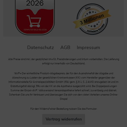
Datenschutz
AGB
Impressum
Alle Preise sind inkl. der gestzlichen MwSt. Preisänderungen und Irrtum vorbehalten. Die Lieferung
erfolgt nur innerhalb von Deutschland.
*AVP= Der einheitliche Produkt-Abgabepreis, der für den Ausnahmefall der Abgabe und
Abrechnung zu Lasten der gesetzlichen Krankenkassen (KK) vom Hersteller gegenüber der
Informationsstelle für Arzneispezialitäten GmbH (IFA) gem. § III 1, S. 2 AMG anzugeben ist und im
Erstattungsfall abzügl. 5% von der KK an die Apotheke ausgezahlt wird. Bei Doppelpackungen
Summe der Einzel-AVP. Volksversand Versandapotheke liefert schnell, zuverlässig und diskret.
Schenken Sie uns Ihr Vertrauen und überzeugen Sie sich von den vielen Vorteilen unseres Online-
Shops!
Für den Widerruf einer Bestellung nutzen Sie das Formular:
Vertrag widerrufen