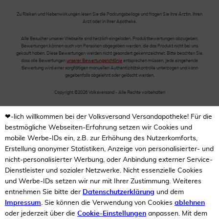
Zu Risiken und Nebenwirkungen lesen Sie die Packungsbeilage und fragen Sie Ihre Ärztin, Ihren
Arzt oder in Ihrer Apotheke.
Alle Besucher unserer Webseite sind herzlich eingeladen, Produktbewertungen abzugeben.
Bewertungen können auch von Personen abgegeben werden, die das Produkt nicht bei uns
gekauft haben. Diese Bewertungen werden nicht gesondert gekennzeichnet. Bitte beachten Sie,
dass alle Bewertungen
unserer Bewertungsrichtlinie
entsprechen müssen. Jede eingehende
Bewertung wird einer sorgfältigen manuellen Authentizitätskontrolle unterzogen und kann
gegebenfalls abgelehnt oder gelöscht werden.
Copyright ©2026 Volksversand - Alle Rechte vorbehalten
❤-lich willkommen bei der Volksversand Versandapotheke! Für die
bestmögliche Webseiten-Erfahrung setzen wir Cookies und
mobile Werbe-IDs ein, z.B. zur Erhöhung des Nutzerkomforts,
Erstellung anonymer Statistiken, Anzeige von personalisierter- und
nicht-personalisierter Werbung, oder Anbindung externer Service-
Dienstleister und sozialer Netzwerke. Nicht essenzielle Cookies
und Werbe-IDs setzen wir nur mit Ihrer Zustimmung. Weiteres
entnehmen Sie bitte der
Datenschutzerklärung
und dem
Impressum
. Sie können die Verwendung von Cookies
ablehnen
oder jederzeit über die
Cookie-Einstellungen
anpassen. Mit dem