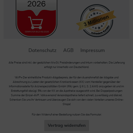
Datenschutz
AGB
Impressum
Alle Preise sind inkl. der gestzlichen MwSt. Preisänderungen und Irrtum vorbehalten. Die Lieferung
erfolgt nur innerhalb von Deutschland.
*AVP= Der einheitliche Produkt-Abgabepreis, der für den Ausnahmefall der Abgabe und
Abrechnung zu Lasten der gesetzlichen Krankenkassen (KK) vom Hersteller gegenüber der
Informationsstelle für Arzneispezialitäten GmbH (IFA) gem. § III 1, S. 2 AMG anzugeben ist und im
Erstattungsfall abzügl. 5% von der KK an die Apotheke ausgezahlt wird. Bei Doppelpackungen
Summe der Einzel-AVP. Volksversand Versandapotheke liefert schnell, zuverlässig und diskret.
Schenken Sie uns Ihr Vertrauen und überzeugen Sie sich von den vielen Vorteilen unseres Online-
Shops!
Für den Widerruf einer Bestellung nutzen Sie das Formular:
Vertrag widerrufen