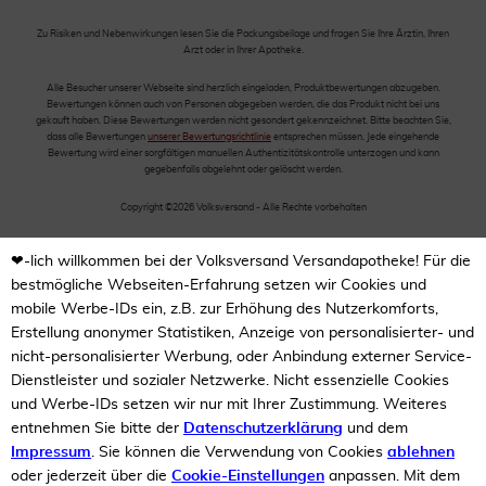
Zu Risiken und Nebenwirkungen lesen Sie die Packungsbeilage und fragen Sie Ihre Ärztin, Ihren
Arzt oder in Ihrer Apotheke.
Alle Besucher unserer Webseite sind herzlich eingeladen, Produktbewertungen abzugeben.
Bewertungen können auch von Personen abgegeben werden, die das Produkt nicht bei uns
gekauft haben. Diese Bewertungen werden nicht gesondert gekennzeichnet. Bitte beachten Sie,
dass alle Bewertungen
unserer Bewertungsrichtlinie
entsprechen müssen. Jede eingehende
Bewertung wird einer sorgfältigen manuellen Authentizitätskontrolle unterzogen und kann
gegebenfalls abgelehnt oder gelöscht werden.
Copyright ©2026 Volksversand - Alle Rechte vorbehalten
❤-lich willkommen bei der Volksversand Versandapotheke! Für die
bestmögliche Webseiten-Erfahrung setzen wir Cookies und
mobile Werbe-IDs ein, z.B. zur Erhöhung des Nutzerkomforts,
Erstellung anonymer Statistiken, Anzeige von personalisierter- und
nicht-personalisierter Werbung, oder Anbindung externer Service-
Dienstleister und sozialer Netzwerke. Nicht essenzielle Cookies
und Werbe-IDs setzen wir nur mit Ihrer Zustimmung. Weiteres
entnehmen Sie bitte der
Datenschutzerklärung
und dem
Impressum
. Sie können die Verwendung von Cookies
ablehnen
oder jederzeit über die
Cookie-Einstellungen
anpassen. Mit dem