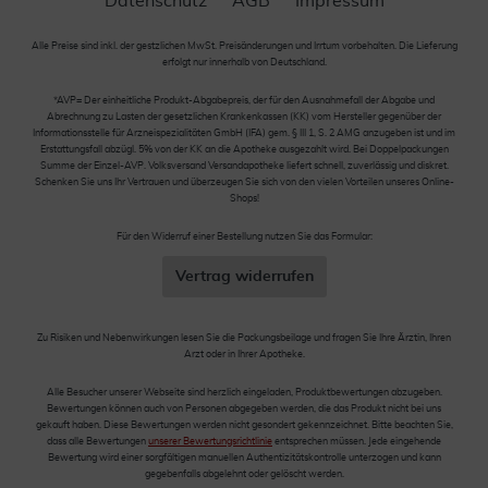
Datenschutz
AGB
Impressum
Alle Preise sind inkl. der gestzlichen MwSt. Preisänderungen und Irrtum vorbehalten. Die Lieferung
erfolgt nur innerhalb von Deutschland.
*AVP= Der einheitliche Produkt-Abgabepreis, der für den Ausnahmefall der Abgabe und
Abrechnung zu Lasten der gesetzlichen Krankenkassen (KK) vom Hersteller gegenüber der
Informationsstelle für Arzneispezialitäten GmbH (IFA) gem. § III 1, S. 2 AMG anzugeben ist und im
Erstattungsfall abzügl. 5% von der KK an die Apotheke ausgezahlt wird. Bei Doppelpackungen
Summe der Einzel-AVP. Volksversand Versandapotheke liefert schnell, zuverlässig und diskret.
Schenken Sie uns Ihr Vertrauen und überzeugen Sie sich von den vielen Vorteilen unseres Online-
Shops!
Für den Widerruf einer Bestellung nutzen Sie das Formular:
Vertrag widerrufen
Zu Risiken und Nebenwirkungen lesen Sie die Packungsbeilage und fragen Sie Ihre Ärztin, Ihren
Arzt oder in Ihrer Apotheke.
Alle Besucher unserer Webseite sind herzlich eingeladen, Produktbewertungen abzugeben.
Bewertungen können auch von Personen abgegeben werden, die das Produkt nicht bei uns
gekauft haben. Diese Bewertungen werden nicht gesondert gekennzeichnet. Bitte beachten Sie,
dass alle Bewertungen
unserer Bewertungsrichtlinie
entsprechen müssen. Jede eingehende
Bewertung wird einer sorgfältigen manuellen Authentizitätskontrolle unterzogen und kann
gegebenfalls abgelehnt oder gelöscht werden.