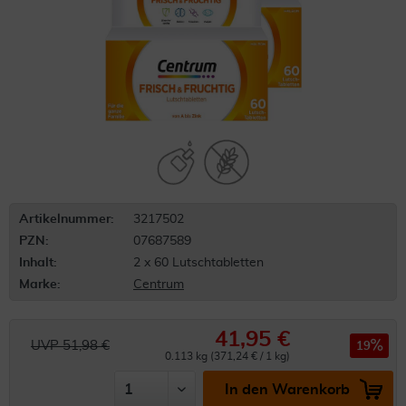
Artikelnummer:
3217502
PZN:
07687589
Inhalt:
2 x 60 Lutschtabletten
Marke:
Centrum
41,95 €
UVP 51,98 €
19
0.113 kg (371,24 € / 1 kg)
In den Warenkorb