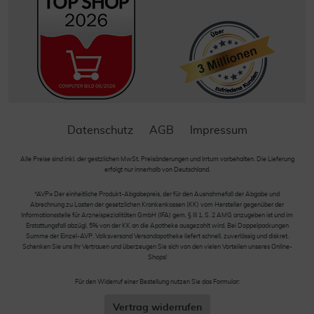
Datenschutz
AGB
Impressum
Alle Preise sind inkl. der gestzlichen MwSt. Preisänderungen und Irrtum vorbehalten. Die Lieferung
erfolgt nur innerhalb von Deutschland.
*AVP= Der einheitliche Produkt-Abgabepreis, der für den Ausnahmefall der Abgabe und
Abrechnung zu Lasten der gesetzlichen Krankenkassen (KK) vom Hersteller gegenüber der
Informationsstelle für Arzneispezialitäten GmbH (IFA) gem. § III 1, S. 2 AMG anzugeben ist und im
Erstattungsfall abzügl. 5% von der KK an die Apotheke ausgezahlt wird. Bei Doppelpackungen
Summe der Einzel-AVP. Volksversand Versandapotheke liefert schnell, zuverlässig und diskret.
Schenken Sie uns Ihr Vertrauen und überzeugen Sie sich von den vielen Vorteilen unseres Online-
Shops!
Für den Widerruf einer Bestellung nutzen Sie das Formular:
Vertrag widerrufen