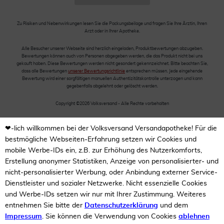
Zu Risiken und Nebenwirkungen lesen Sie die Packungsbeilage und fragen Sie Ihre Ärztin, Ihren
Arzt oder in Ihrer Apotheke.
Alle Besucher unserer Webseite sind herzlich eingeladen, Produktbewertungen abzugeben.
Bewertungen können auch von Personen abgegeben werden, die das Produkt nicht bei uns
gekauft haben. Diese Bewertungen werden nicht gesondert gekennzeichnet. Bitte beachten Sie,
dass alle Bewertungen
unserer Bewertungsrichtlinie
entsprechen müssen. Jede eingehende
Bewertung wird einer sorgfältigen manuellen Authentizitätskontrolle unterzogen und kann
gegebenfalls abgelehnt oder gelöscht werden.
Copyright ©2026 Volksversand - Alle Rechte vorbehalten
❤-lich willkommen bei der Volksversand Versandapotheke! Für die
bestmögliche Webseiten-Erfahrung setzen wir Cookies und
mobile Werbe-IDs ein, z.B. zur Erhöhung des Nutzerkomforts,
Erstellung anonymer Statistiken, Anzeige von personalisierter- und
nicht-personalisierter Werbung, oder Anbindung externer Service-
Dienstleister und sozialer Netzwerke. Nicht essenzielle Cookies
und Werbe-IDs setzen wir nur mit Ihrer Zustimmung. Weiteres
entnehmen Sie bitte der
Datenschutzerklärung
und dem
Impressum
. Sie können die Verwendung von Cookies
ablehnen