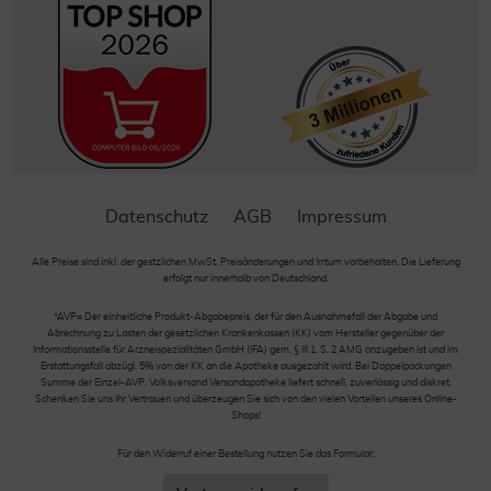
Datenschutz
AGB
Impressum
Alle Preise sind inkl. der gestzlichen MwSt. Preisänderungen und Irrtum vorbehalten. Die Lieferung
erfolgt nur innerhalb von Deutschland.
*AVP= Der einheitliche Produkt-Abgabepreis, der für den Ausnahmefall der Abgabe und
Abrechnung zu Lasten der gesetzlichen Krankenkassen (KK) vom Hersteller gegenüber der
Informationsstelle für Arzneispezialitäten GmbH (IFA) gem. § III 1, S. 2 AMG anzugeben ist und im
Erstattungsfall abzügl. 5% von der KK an die Apotheke ausgezahlt wird. Bei Doppelpackungen
Summe der Einzel-AVP. Volksversand Versandapotheke liefert schnell, zuverlässig und diskret.
Schenken Sie uns Ihr Vertrauen und überzeugen Sie sich von den vielen Vorteilen unseres Online-
Shops!
Für den Widerruf einer Bestellung nutzen Sie das Formular: