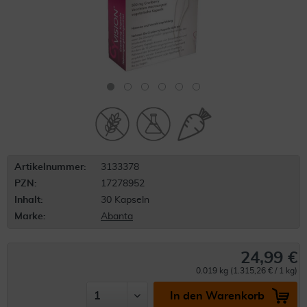
Artikelnummer:
3133378
PZN:
17278952
Inhalt:
30 Kapseln
Marke:
Abanta
24,99 €
0.019 kg (1.315,26 € / 1 kg)
In den Warenkorb