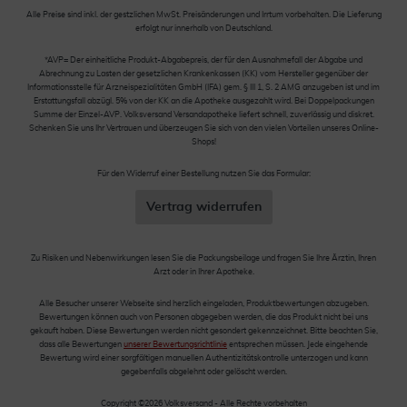
Alle Preise sind inkl. der gestzlichen MwSt. Preisänderungen und Irrtum vorbehalten. Die Lieferung
erfolgt nur innerhalb von Deutschland.
*AVP= Der einheitliche Produkt-Abgabepreis, der für den Ausnahmefall der Abgabe und
Abrechnung zu Lasten der gesetzlichen Krankenkassen (KK) vom Hersteller gegenüber der
Informationsstelle für Arzneispezialitäten GmbH (IFA) gem. § III 1, S. 2 AMG anzugeben ist und im
Erstattungsfall abzügl. 5% von der KK an die Apotheke ausgezahlt wird. Bei Doppelpackungen
Summe der Einzel-AVP. Volksversand Versandapotheke liefert schnell, zuverlässig und diskret.
Schenken Sie uns Ihr Vertrauen und überzeugen Sie sich von den vielen Vorteilen unseres Online-
Shops!
Für den Widerruf einer Bestellung nutzen Sie das Formular:
Vertrag widerrufen
Zu Risiken und Nebenwirkungen lesen Sie die Packungsbeilage und fragen Sie Ihre Ärztin, Ihren
Arzt oder in Ihrer Apotheke.
Alle Besucher unserer Webseite sind herzlich eingeladen, Produktbewertungen abzugeben.
Bewertungen können auch von Personen abgegeben werden, die das Produkt nicht bei uns
gekauft haben. Diese Bewertungen werden nicht gesondert gekennzeichnet. Bitte beachten Sie,
dass alle Bewertungen
unserer Bewertungsrichtlinie
entsprechen müssen. Jede eingehende
Bewertung wird einer sorgfältigen manuellen Authentizitätskontrolle unterzogen und kann
gegebenfalls abgelehnt oder gelöscht werden.
Copyright ©2026 Volksversand - Alle Rechte vorbehalten