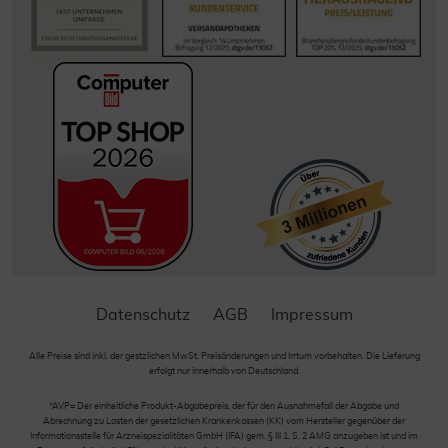
Datenschutz
AGB
Impressum
Alle Preise sind inkl. der gestzlichen MwSt. Preisänderungen und Irrtum vorbehalten. Die Lieferung
erfolgt nur innerhalb von Deutschland.
*AVP= Der einheitliche Produkt-Abgabepreis, der für den Ausnahmefall der Abgabe und
Abrechnung zu Lasten der gesetzlichen Krankenkassen (KK) vom Hersteller gegenüber der
Informationsstelle für Arzneispezialitäten GmbH (IFA) gem. § III 1, S. 2 AMG anzugeben ist und im