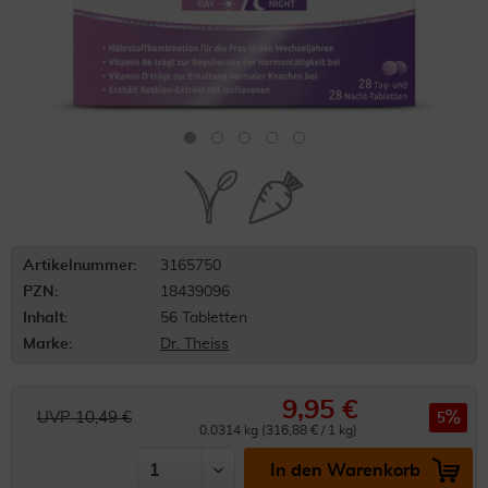
Artikelnummer:
3165750
PZN:
18439096
Inhalt:
56 Tabletten
Marke:
Dr. Theiss
9,95 €
UVP 10,49 €
5
0.0314 kg (316,88 € / 1 kg)
In den Warenkorb