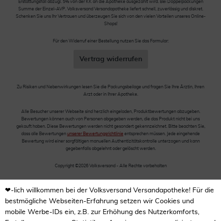
Erstattungsfall abzügl. 5% von der KK an die Apotheke ausgezahlt wird. Bei Doppelpackungen
Summe der Einzel-AVP. Volksversand Versandapotheke liefert schnell, zuverlässig und diskret.
Schenken Sie uns Ihr Vertrauen und überzeugen Sie sich von den vielen Vorteilen unseres Online-
Shops!
Für den Widerruf einer Bestellung nutzen Sie das Formular:
Vertrag widerrufen
Zu Risiken und Nebenwirkungen lesen Sie die Packungsbeilage und fragen Sie Ihre Ärztin, Ihren
Arzt oder in Ihrer Apotheke.
Alle Besucher unserer Webseite sind herzlich eingeladen, Produktbewertungen abzugeben.
Bewertungen können auch von Personen abgegeben werden, die das Produkt nicht bei uns
gekauft haben. Diese Bewertungen werden nicht gesondert gekennzeichnet. Bitte beachten Sie,
dass alle Bewertungen
unserer Bewertungsrichtlinie
entsprechen müssen. Jede eingehende
Bewertung wird einer sorgfältigen manuellen Authentizitätskontrolle unterzogen und kann
gegebenfalls abgelehnt oder gelöscht werden.
Copyright ©2026 Volksversand - Alle Rechte vorbehalten
❤-lich willkommen bei der Volksversand Versandapotheke! Für die
bestmögliche Webseiten-Erfahrung setzen wir Cookies und
mobile Werbe-IDs ein, z.B. zur Erhöhung des Nutzerkomforts,