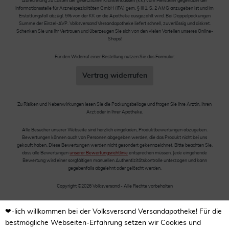
Abrechnung zu Lasten der gesetzlichen Krankenkassen (KK) vom Hersteller gegenüber der
Informationsstelle für Arzneispezialitäten GmbH (IFA) gem. § III 1, S. 2 AMG anzugeben ist und im
Erstattungsfall abzügl. 5% von der KK an die Apotheke ausgezahlt wird. Bei Doppelpackungen
Summe der Einzel-AVP. Volksversand Versandapotheke liefert schnell, zuverlässig und diskret.
Schenken Sie uns Ihr Vertrauen und überzeugen Sie sich von den vielen Vorteilen unseres Online-
Shops!
Für den Widerruf einer Bestellung nutzen Sie das Formular:
Vertrag widerrufen
Zu Risiken und Nebenwirkungen lesen Sie die Packungsbeilage und fragen Sie Ihre Ärztin, Ihren
Arzt oder in Ihrer Apotheke.
Alle Besucher unserer Webseite sind herzlich eingeladen, Produktbewertungen abzugeben.
Bewertungen können auch von Personen abgegeben werden, die das Produkt nicht bei uns
gekauft haben. Diese Bewertungen werden nicht gesondert gekennzeichnet. Bitte beachten Sie,
dass alle Bewertungen
unserer Bewertungsrichtlinie
entsprechen müssen. Jede eingehende
Bewertung wird einer sorgfältigen manuellen Authentizitätskontrolle unterzogen und kann
gegebenfalls abgelehnt oder gelöscht werden.
Copyright ©2026 Volksversand - Alle Rechte vorbehalten
❤-lich willkommen bei der Volksversand Versandapotheke! Für die
bestmögliche Webseiten-Erfahrung setzen wir Cookies und