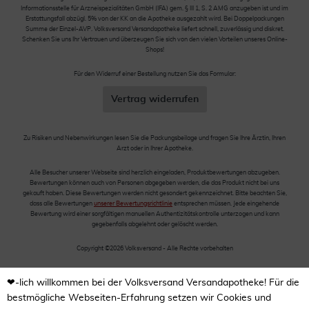
Informationsstelle für Arzneispezialitäten GmbH (IFA) gem. § III 1, S. 2 AMG anzugeben ist und im
Erstattungsfall abzügl. 5% von der KK an die Apotheke ausgezahlt wird. Bei Doppelpackungen
Summe der Einzel-AVP. Volksversand Versandapotheke liefert schnell, zuverlässig und diskret.
Schenken Sie uns Ihr Vertrauen und überzeugen Sie sich von den vielen Vorteilen unseres Online-
Shops!
Für den Widerruf einer Bestellung nutzen Sie das Formular:
Vertrag widerrufen
Zu Risiken und Nebenwirkungen lesen Sie die Packungsbeilage und fragen Sie Ihre Ärztin, Ihren
Arzt oder in Ihrer Apotheke.
Alle Besucher unserer Webseite sind herzlich eingeladen, Produktbewertungen abzugeben.
Bewertungen können auch von Personen abgegeben werden, die das Produkt nicht bei uns
gekauft haben. Diese Bewertungen werden nicht gesondert gekennzeichnet. Bitte beachten Sie,
dass alle Bewertungen
unserer Bewertungsrichtlinie
entsprechen müssen. Jede eingehende
Bewertung wird einer sorgfältigen manuellen Authentizitätskontrolle unterzogen und kann
gegebenfalls abgelehnt oder gelöscht werden.
Copyright ©2026 Volksversand - Alle Rechte vorbehalten
❤-lich willkommen bei der Volksversand Versandapotheke! Für die
bestmögliche Webseiten-Erfahrung setzen wir Cookies und