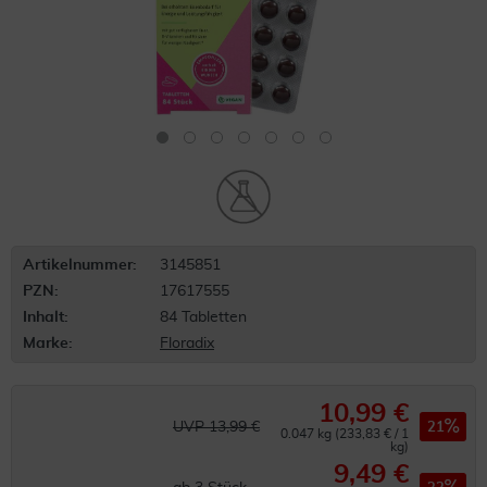
Artikelnummer:
3145851
PZN:
17617555
Inhalt:
84 Tabletten
Marke:
Floradix
10,99 €
UVP 13,99 €
21
0.047 kg (233,83 € / 1
kg)
9,49 €