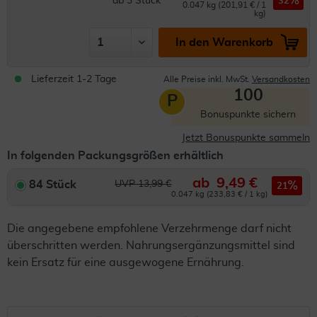
ab
3
Stück
32
0.047 kg (201,91 € / 1
kg)
In den Warenkorb
Lieferzeit 1-2 Tage
Alle Preise inkl. MwSt.
Versandkosten
100
P
Bonuspunkte sichern
Jetzt Bonuspunkte sammeln
In folgenden Packungsgrößen erhältlich
ab
9,49 €
84 Stück
UVP 13,99 €
21
0.047 kg (233,83 € / 1 kg)
Die angegebene empfohlene Verzehrmenge darf nicht
überschritten werden. Nahrungsergänzungsmittel sind
kein Ersatz für eine ausgewogene Ernährung.