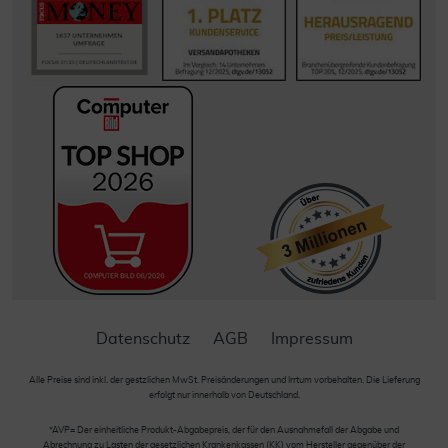
Datenschutz
AGB
Impressum
Alle Preise sind inkl. der gestzlichen MwSt. Preisänderungen und Irrtum vorbehalten. Die Lieferung
erfolgt nur innerhalb von Deutschland.
*AVP= Der einheitliche Produkt-Abgabepreis, der für den Ausnahmefall der Abgabe und
Abrechnung zu Lasten der gesetzlichen Krankenkassen (KK) vom Hersteller gegenüber der