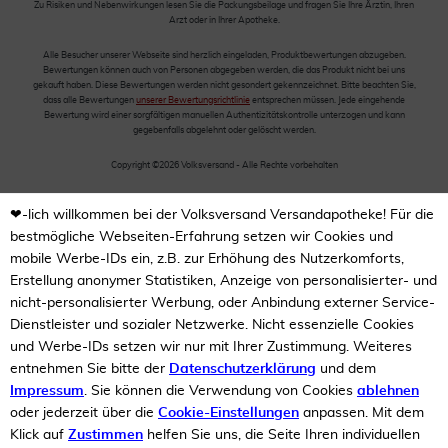
Zu Risiken und Nebenwirkungen lesen Sie die Packungsbeilage und fragen Sie Ihre Ärztin, Ihren
Arzt oder in Ihrer Apotheke.
Alle Besucher unserer Webseite sind herzlich eingeladen, Produktbewertungen abzugeben.
Bewertungen können auch von Personen abgegeben werden, die das Produkt nicht bei uns
gekauft haben. Diese Bewertungen werden nicht gesondert gekennzeichnet. Bitte beachten Sie,
dass alle Bewertungen
unserer Bewertungsrichtlinie
entsprechen müssen. Jede eingehende
Bewertung wird einer sorgfältigen manuellen Authentizitätskontrolle unterzogen und kann
gegebenfalls abgelehnt oder gelöscht werden.
Copyright ©2026 Volksversand - Alle Rechte vorbehalten
❤-lich willkommen bei der Volksversand Versandapotheke! Für die
bestmögliche Webseiten-Erfahrung setzen wir Cookies und
mobile Werbe-IDs ein, z.B. zur Erhöhung des Nutzerkomforts,
Erstellung anonymer Statistiken, Anzeige von personalisierter- und
nicht-personalisierter Werbung, oder Anbindung externer Service-
Dienstleister und sozialer Netzwerke. Nicht essenzielle Cookies
und Werbe-IDs setzen wir nur mit Ihrer Zustimmung. Weiteres
entnehmen Sie bitte der
Datenschutzerklärung
und dem
Impressum
. Sie können die Verwendung von Cookies
ablehnen
oder jederzeit über die
Cookie-Einstellungen
anpassen. Mit dem
Klick auf
Zustimmen
helfen Sie uns, die Seite Ihren individuellen