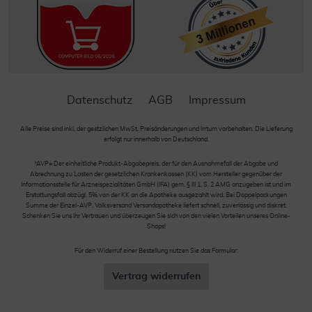
Datenschutz
AGB
Impressum
Alle Preise sind inkl. der gestzlichen MwSt. Preisänderungen und Irrtum vorbehalten. Die Lieferung
erfolgt nur innerhalb von Deutschland.
*AVP= Der einheitliche Produkt-Abgabepreis, der für den Ausnahmefall der Abgabe und
Abrechnung zu Lasten der gesetzlichen Krankenkassen (KK) vom Hersteller gegenüber der
Informationsstelle für Arzneispezialitäten GmbH (IFA) gem. § III 1, S. 2 AMG anzugeben ist und im
Erstattungsfall abzügl. 5% von der KK an die Apotheke ausgezahlt wird. Bei Doppelpackungen
Summe der Einzel-AVP. Volksversand Versandapotheke liefert schnell, zuverlässig und diskret.
Schenken Sie uns Ihr Vertrauen und überzeugen Sie sich von den vielen Vorteilen unseres Online-
Shops!
Für den Widerruf einer Bestellung nutzen Sie das Formular:
Vertrag widerrufen