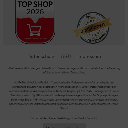
Datenschutz
AGB
Impressum
Alle Preise sind inkl. der gestzlichen MwSt. Preisänderungen und Irrtum vorbehalten. Die Lieferung
erfolgt nur innerhalb von Deutschland.
*AVP= Der einheitliche Produkt-Abgabepreis, der für den Ausnahmefall der Abgabe und
Abrechnung zu Lasten der gesetzlichen Krankenkassen (KK) vom Hersteller gegenüber der
Informationsstelle für Arzneispezialitäten GmbH (IFA) gem. § III 1, S. 2 AMG anzugeben ist und im
Erstattungsfall abzügl. 5% von der KK an die Apotheke ausgezahlt wird. Bei Doppelpackungen
Summe der Einzel-AVP. Volksversand Versandapotheke liefert schnell, zuverlässig und diskret.
Schenken Sie uns Ihr Vertrauen und überzeugen Sie sich von den vielen Vorteilen unseres Online-
Shops!
Für den Widerruf einer Bestellung nutzen Sie das Formular: