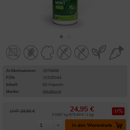
Artikelnummer:
2976686
PZN:
15328344
Inhalt:
60 Kapseln
Marke:
Medibond
24,95 €
UVP 39,95 €
37
0.0367 kg (679,84 € / 1 kg)
In den Warenkorb