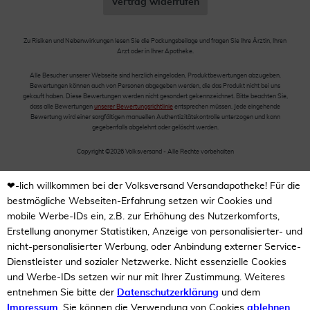
Vertrag widerrufen
Zu Risiken und Nebenwirkungen lesen Sie die Packungsbeilage und fragen Sie Ihre Ärztin, Ihren
Arzt oder in Ihrer Apotheke.
Alle Besucher unserer Webseite sind herzlich eingeladen, Produktbewertungen abzugeben.
Bewertungen können auch von Personen abgegeben werden, die das Produkt nicht bei uns
gekauft haben. Diese Bewertungen werden nicht gesondert gekennzeichnet. Bitte beachten Sie,
dass alle Bewertungen
unserer Bewertungsrichtlinie
entsprechen müssen. Jede eingehende
Bewertung wird einer sorgfältigen manuellen Authentizitätskontrolle unterzogen und kann
gegebenfalls abgelehnt oder gelöscht werden.
Copyright ©2026 Volksversand - Alle Rechte vorbehalten
❤-lich willkommen bei der Volksversand Versandapotheke! Für die
bestmögliche Webseiten-Erfahrung setzen wir Cookies und
mobile Werbe-IDs ein, z.B. zur Erhöhung des Nutzerkomforts,
Erstellung anonymer Statistiken, Anzeige von personalisierter- und
nicht-personalisierter Werbung, oder Anbindung externer Service-
Dienstleister und sozialer Netzwerke. Nicht essenzielle Cookies
und Werbe-IDs setzen wir nur mit Ihrer Zustimmung. Weiteres
entnehmen Sie bitte der
Datenschutzerklärung
und dem
Impressum
. Sie können die Verwendung von Cookies
ablehnen