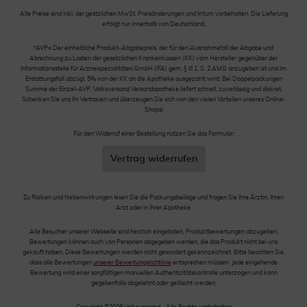
Alle Preise sind inkl. der gestzlichen MwSt. Preisänderungen und Irrtum vorbehalten. Die Lieferung
erfolgt nur innerhalb von Deutschland.
*AVP= Der einheitliche Produkt-Abgabepreis, der für den Ausnahmefall der Abgabe und
Abrechnung zu Lasten der gesetzlichen Krankenkassen (KK) vom Hersteller gegenüber der
Informationsstelle für Arzneispezialitäten GmbH (IFA) gem. § III 1, S. 2 AMG anzugeben ist und im
Erstattungsfall abzügl. 5% von der KK an die Apotheke ausgezahlt wird. Bei Doppelpackungen
Summe der Einzel-AVP. Volksversand Versandapotheke liefert schnell, zuverlässig und diskret.
Schenken Sie uns Ihr Vertrauen und überzeugen Sie sich von den vielen Vorteilen unseres Online-
Shops!
Für den Widerruf einer Bestellung nutzen Sie das Formular:
Vertrag widerrufen
Zu Risiken und Nebenwirkungen lesen Sie die Packungsbeilage und fragen Sie Ihre Ärztin, Ihren
Arzt oder in Ihrer Apotheke.
Alle Besucher unserer Webseite sind herzlich eingeladen, Produktbewertungen abzugeben.
Bewertungen können auch von Personen abgegeben werden, die das Produkt nicht bei uns
gekauft haben. Diese Bewertungen werden nicht gesondert gekennzeichnet. Bitte beachten Sie,
dass alle Bewertungen
unserer Bewertungsrichtlinie
entsprechen müssen. Jede eingehende
Bewertung wird einer sorgfältigen manuellen Authentizitätskontrolle unterzogen und kann
gegebenfalls abgelehnt oder gelöscht werden.