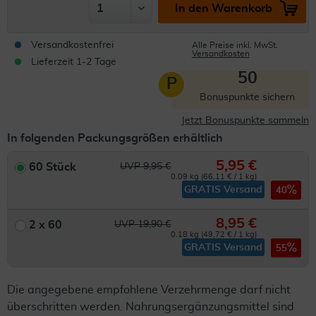
In den Warenkorb
Versandkostenfrei
Alle Preise inkl. MwSt.
Versandkosten
Lieferzeit 1-2 Tage
50
P
Bonuspunkte sichern
Jetzt Bonuspunkte sammeln
In folgenden Packungsgrößen erhältlich
5,95 €
60 Stück
UVP 9,95 €
0.09 kg (66,11 € / 1 kg)
GRATIS Versand
40
8,95 €
2 x 60
UVP 19,90 €
0.18 kg (49,72 € / 1 kg)
GRATIS Versand
55
Die angegebene empfohlene Verzehrmenge darf nicht
überschritten werden. Nahrungsergänzungsmittel sind