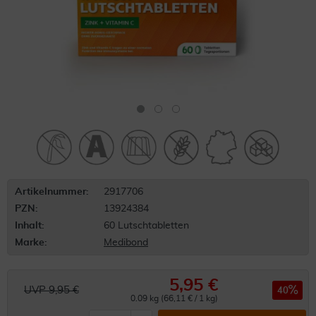
Artikelnummer:
2917706
PZN:
13924384
Inhalt:
60 Lutschtabletten
Marke:
Medibond
5,95 €
UVP 9,95 €
40
0.09 kg (66,11 € / 1 kg)