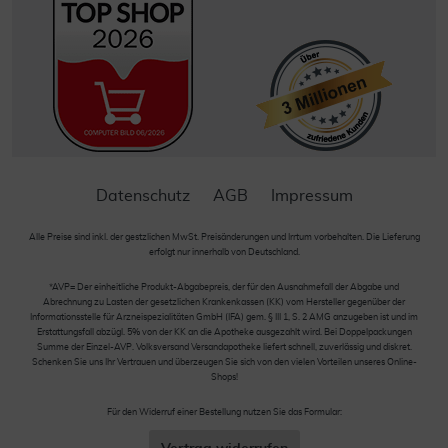
Datenschutz
AGB
Impressum
Alle Preise sind inkl. der gestzlichen MwSt. Preisänderungen und Irrtum vorbehalten. Die Lieferung
erfolgt nur innerhalb von Deutschland.
*AVP= Der einheitliche Produkt-Abgabepreis, der für den Ausnahmefall der Abgabe und
Abrechnung zu Lasten der gesetzlichen Krankenkassen (KK) vom Hersteller gegenüber der
Informationsstelle für Arzneispezialitäten GmbH (IFA) gem. § III 1, S. 2 AMG anzugeben ist und im
Erstattungsfall abzügl. 5% von der KK an die Apotheke ausgezahlt wird. Bei Doppelpackungen
Summe der Einzel-AVP. Volksversand Versandapotheke liefert schnell, zuverlässig und diskret.
Schenken Sie uns Ihr Vertrauen und überzeugen Sie sich von den vielen Vorteilen unseres Online-
Shops!
Für den Widerruf einer Bestellung nutzen Sie das Formular: