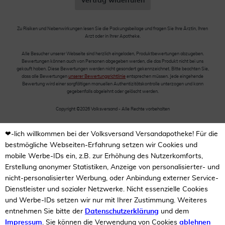
Vertrag widerrufen
Zu Risiken und Nebenwirkungen lesen Sie die Packungsbeilage und fragen Sie Ihre Ärztin, Ihren
Arzt oder in Ihrer Apotheke.
Alle Besucher unserer Webseite sind herzlich eingeladen, Produktbewertungen abzugeben.
Bewertungen können auch von Personen abgegeben werden, die das Produkt nicht bei uns
gekauft haben. Diese Bewertungen werden nicht gesondert gekennzeichnet. Bitte beachten Sie,
dass alle Bewertungen
unserer Bewertungsrichtlinie
entsprechen müssen. Jede eingehende
Bewertung wird einer sorgfältigen manuellen Authentizitätskontrolle unterzogen und kann
gegebenfalls abgelehnt oder gelöscht werden.
Copyright ©2026 Volksversand - Alle Rechte vorbehalten
❤-lich willkommen bei der Volksversand Versandapotheke! Für die
bestmögliche Webseiten-Erfahrung setzen wir Cookies und
mobile Werbe-IDs ein, z.B. zur Erhöhung des Nutzerkomforts,
Erstellung anonymer Statistiken, Anzeige von personalisierter- und
nicht-personalisierter Werbung, oder Anbindung externer Service-
Dienstleister und sozialer Netzwerke. Nicht essenzielle Cookies
und Werbe-IDs setzen wir nur mit Ihrer Zustimmung. Weiteres
entnehmen Sie bitte der
Datenschutzerklärung
und dem
Impressum
. Sie können die Verwendung von Cookies
ablehnen