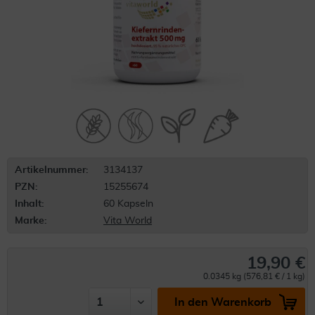
Artikelnummer:
3134137
PZN:
15255674
Inhalt:
60 Kapseln
Marke:
Vita World
19,90 €
0.0345 kg (576,81 € / 1 kg)
In den Warenkorb